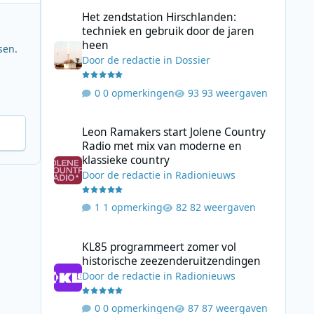
Het zendstation Hirschlanden: techniek en gebruik door 
Het zendstation Hirschlanden:
techniek en gebruik door de jaren
heen
sen.
Door
de redactie
in
Dossier
0 opmerkingen
93 weergaven
Leon Ramakers start Jolene Country Radio met mix van mo
Leon Ramakers start Jolene Country
Radio met mix van moderne en
klassieke country
Door
de redactie
in
Radionieuws
1 opmerking
82 weergaven
KL85 programmeert zomer vol historische zeezenderuitz
KL85 programmeert zomer vol
historische zeezenderuitzendingen
Door
de redactie
in
Radionieuws
0 opmerkingen
87 weergaven