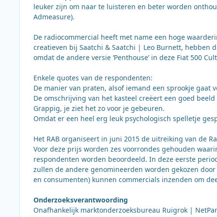
leuker zijn om naar te luisteren en beter worden onth
Admeasure).
De radiocommercial heeft met name een hoge waardering 
creatieven bij Saatchi & Saatchi | Leo Burnett, hebben 
omdat de andere versie ‘Penthouse’ in deze Fiat 500 Cu
Enkele quotes van de respondenten:
De manier van praten, alsof iemand een sprookje gaat ve
De omschrijving van het kasteel creëert een goed beeld 
Grappig, je ziet het zo voor je gebeuren.
Omdat er een heel erg leuk psychologisch spelletje ges
Het RAB organiseert in juni 2015 de uitreiking van de R
Voor deze prijs worden zes voorrondes gehouden waari
respondenten worden beoordeeld. In deze eerste perio
zullen de andere genomineerden worden gekozen door he
en consumenten) kunnen commercials inzenden om deel
Onderzoeksverantwoording
Onafhankelijk marktonderzoeksbureau Ruigrok | NetPan