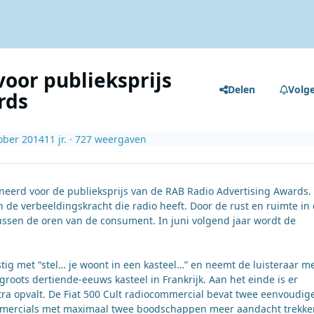
voor publieksprijs
Delen
Volg
rds
ober 2014
11 jr.
· 727 weergaven
ineerd voor de publieksprijs van de RAB Radio Advertising Awards.
 de verbeeldingskracht die radio heeft. Door de rust en ruimte in
ussen de oren van de consument. In juni volgend jaar wordt de
ig met “stel… je woont in een kasteel…” en neemt de luisteraar m
roots dertiende-eeuws kasteel in Frankrijk. Aan het einde is er
ra opvalt. De Fiat 500 Cult radiocommercial bevat twee eenvoudig
mercials met maximaal twee boodschappen meer aandacht trekke