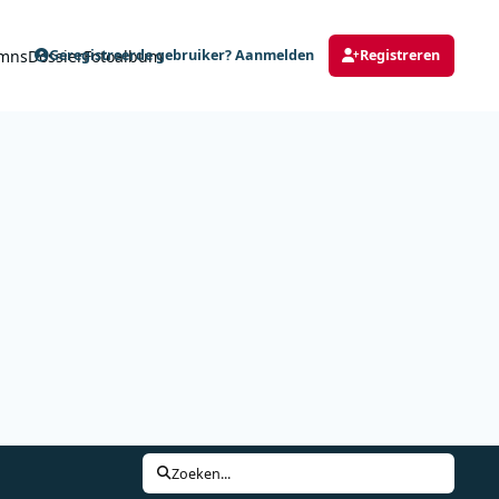
mns
Dossier
Fotoalbum
Geregistreerde gebruiker? Aanmelden
Registreren
Zoeken...