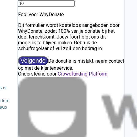
 is.
nden
eaus