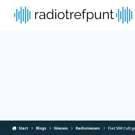
Spring naar bijdragen
Start
Blogs
Nieuws
Radionieuws
Fiat 500 Cult