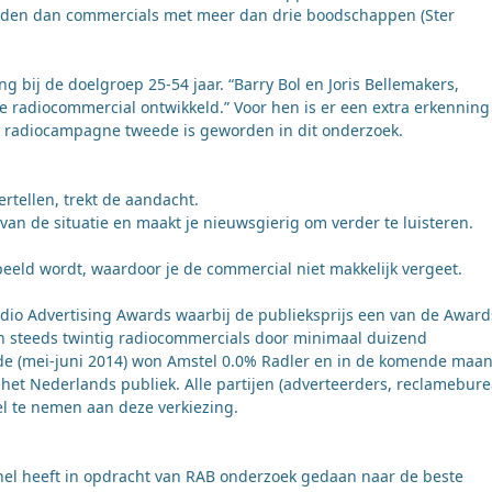
ouden dan commercials met meer dan drie boodschappen (Ster
bij de doelgroep 25-54 jaar. “Barry Bol en Joris Bellemakers,
de radiocommercial ontwikkeld.” Voor hen is er een extra erkenning
lt radiocampagne tweede is geworden in dit onderzoek.
rtellen, trekt de aandacht.
van de situatie en maakt je nieuwsgierig om verder te luisteren.
peeld wordt, waardoor je de commercial niet makkelijk vergeet.
adio Advertising Awards waarbij de publieksprijs een van de Awards
n steeds twintig radiocommercials door minimaal duizend
de (mei-juni 2014) won Amstel 0.0% Radler en in de komende maa
t Nederlands publiek. Alle partijen (adverteerders, reclamebur
 te nemen aan deze verkiezing.
el heeft in opdracht van RAB onderzoek gedaan naar de beste