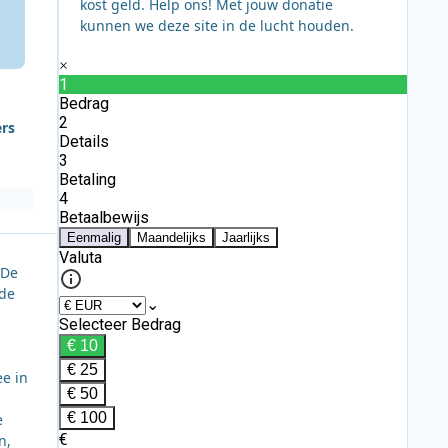
kost geld. Help ons! Met jouw donatie
kunnen we deze site in de lucht houden.
ers
 De
 de
ee in
e
n,