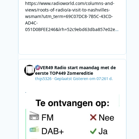
https://www.radioworld.com/columns-and-
views/roots-of-radio/a-visit-to-nashvilles-
wsmam?utm_term=69C07DC8-7B5C-43CD-
AD4C-
051D0BFEE246&lrh=52c9ebd63dba857e02ec
34def61fb57ae9c943943efa8430daaa94f39e5
3e11b&utm_campaign=0028F35E-226C-4B60-
AC88-
AB2831C8A639&utm_medium=email&utm_co
ntent=492E7A06-2B42-4737-B74D-
4EVER49 Radio start maandag met de
8F09201A140D&utm_source=SmartBrief
eerste TOP449 Zomereditie
thijs5326
·
Geplaatst
Gisteren om 07:26
1 d.
.