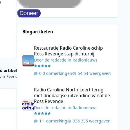
s
Blogartikelen
Restauratie Radio Caroline-schip Ross Revenge stap dicht
Restauratie Radio Caroline-schip
Ross Revenge stap dichterbij
Door
de redactie
in
Radionieuws
d artikel
0 opmerkingen
54 weergaven
in Evers
Radio Caroline North keert terug met driedaagse uitzend
Radio Caroline North keert terug
met driedaagse uitzending vanaf de
Ross Revenge
Door
de redactie
in
Radionieuws
1 opmerking
336 weergaven