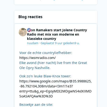
Blog reacties
Leon Ramakers start Jolene Country
Radio met mix van moderne en
klassieke country
ruudam
·
Geplaatst
9 uur geleden
9 u.
Voor de echte countryliefhebber:
https://wsmradio.com/
Elke avond (hier nacht) live from the Great
Ole Opry Nashville.
Ook zo'n leuke Blaw-Knox tower:
https://www.google.com/maps/@35.9988625,
-86.792104,308m/data=!3m1!1e3?
entry=ttu&g_ep=EgoyMDI2MDgwNS4xIKXMD
SoASAFQAw%3D%3D
Bezoekje aan de site: