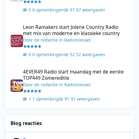
0 opmerkingen
67 weergaven
Leon Ramakers start Jolene Country Radio met mix van moderne 
Leon Ramakers start Jolene Country Radio
met mix van moderne en klassieke country
Door
de redactie
in
Radionieuws
0 opmerkingen
52 weergaven
4EVER49 Radio start maandag met de eerste TOP449 Zomerediti
4EVER49 Radio start maandag met de eerste
TOP449 Zomereditie
Door
de redactie
in
Radionieuws
1 opmerking
91 weergaven
Blog reacties