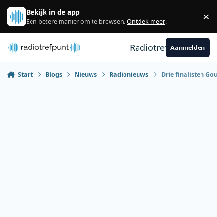
Spring naar bijdragen
Bekijk in de app
×
Sl
Een betere manier om te browsen.
Ontdek meer
.
Radiotrefpunt
Aanmelden
Start
Blogs
Nieuws
Radionieuws
Drie finalisten Go