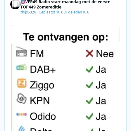
4EVER49 Radio start maandag met de eerste
TOP449 Zomereditie
thijs5326
·
Geplaatst
10 uur geleden
10 u.
.