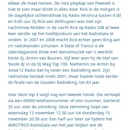
elkaar de maat nemen. De roze plopkap van Powned is
niet te zien maar klinkt in alles door. Rick in de morgen is
de dagelijkse ochtendshow bij Radio Veronica tussen 6.00
en 9.00 uur. Dj Rick van Velthuysen was met zijn
nachtshow Midden in de nacht Rick op Radio 538 al twee
keer eerder op het hoofdpodium van het RadioGala te
vinden. In 2007 en 2008 mocht Rick echter geen Ring aan
z’n radiohanden schuiven. A State of Trance is de
zaterdagavond show met dancemuziek van ’s werelds
beste dj, Armin van Buuren. Vijf keer won hij de titel van
‘beste dj’ in de DJ Mag Top 100. Niettemin zei Armin bij
3voor12 Radio dat hij liever een RadioRing wint. Zijn
radioshow bestaat sinds 2001, maar haalde nooit eerder
de finale van de Gouden RadioRing, tot dit jaar.
Voor deze top 3 volgt nog een tweede ronde. Die verloopt
via een 09090-telefoonnummer of sms-nummer, startend
32 uur voor de uitreiking. Deze stemming loopt van
woensdag 12 november 12:30 uur tot donderdag 13
november 20:30 uur. Een half uur later zal tijdens het
AVROTROS RadioGala van het jaar blijken wie de