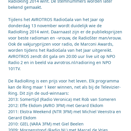
RadioRing 2014 wint. De stemnummers worden later
bekend gemaakt.
Tijdens het AVROTROS RadioGala van het Jaar op
donderdag 13 november wordt duidelijk wie de
RadioRing 2014 wint. Daarnaast zijn er de publieksprijzen
voor beste radioman en –vrouw, de RadioSter man/vrouw.
Ook de vakjuryprijzen voor radio, de Marconi Awards,
worden tijdens het RadioGala van het Jaar uitgereikt.
AVROTROS zendt dit gala om 20:00 uur live uit op NPO
Radio 2 en in beeld via avrotros.nl/radioring en NPO
101TV.
De RadioRing is een prijs voor het leven. Elk programma
kan de Ring maar 1 keer winnen, net als bij de Televizier-
Ring. Dit zijn de oud-winnaars:
2013: Somertijd (Radio Veronica) met Rob van Someren
2012: Effe Ekdom (AVRO 3FM) met Gerard Ekdom
2011: Ekstra Weekend (NTR 3FM) met Michiel Veenstra en
Gerard Ekdom
2010: GIEL (VARA 3FM) met Giel Beelen
2009: Morgenstond (Radio NL) met Marcel de Vries