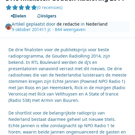
(0 recensies)
Delen
Volgers
Artikel geplaatst door
de redactie
in
Nederland
9 oktober 2014
11 jr.
· 844 weergaven
De drie finalisten voor de publieksprijs voor beste
radioprogramma, de Gouden RadioRing 2014, zijn
bekend. In RTL Boulevard werden de dj’s en
presentatoren vanavond verrast met dit nieuws. De drie
radioshows die van de Nederlandse luisteraars de meeste
stemmen kregen zijn Echte Jannen (Powned NPO Radio 1)
met Jan Roos en Jan Heemskerk, Rick in de morgen (Radio
Veronica) met Rick van Velthuysen en A State of trance
(Radio 538) met Armin van Buuren.
De shortlist voor de belangrijkste radioprijs van
Nederland bestaat daarmee geheel uit nieuwe titels.
Echte Jannen is elke zondagnacht op NPO Radio 1 te
horen, waarin beide Jannen ongenuanceerd de gasten en