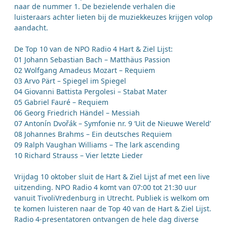
naar de nummer 1. De bezielende verhalen die
luisteraars achter lieten bij de muziekkeuzes krijgen volop
aandacht.
De Top 10 van de NPO Radio 4 Hart & Ziel Lijst:
01 Johann Sebastian Bach – Matthäus Passion
02 Wolfgang Amadeus Mozart – Requiem
03 Arvo Pärt – Spiegel im Spiegel
04 Giovanni Battista Pergolesi – Stabat Mater
05 Gabriel Fauré – Requiem
06 Georg Friedrich Händel – Messiah
07 Antonín Dvořák – Symfonie nr. 9 ‘Uit de Nieuwe Wereld’
08 Johannes Brahms – Ein deutsches Requiem
09 Ralph Vaughan Williams – The lark ascending
10 Richard Strauss – Vier letzte Lieder
Vrijdag 10 oktober sluit de Hart & Ziel Lijst af met een live
uitzending. NPO Radio 4 komt van 07:00 tot 21:30 uur
vanuit TivoliVredenburg in Utrecht. Publiek is welkom om
te komen luisteren naar de Top 40 van de Hart & Ziel Lijst.
Radio 4-presentatoren ontvangen de hele dag diverse