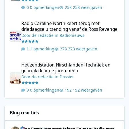
0 opmerkingen
258 weergaven
Radio Caroline North keert terug met driedaagse uitzending va
Radio Caroline North keert terug met
driedaagse uitzending vanaf de Ross Revenge
Door
de redactie
in
Radionieuws
1 opmerking
373 weergaven
Het zendstation Hirschlanden: techniek en gebruik door de jar
Het zendstation Hirschlanden: techniek en
gebruik door de jaren heen
Door
de redactie
in
Dossier
0 opmerkingen
192 weergaven
Blog reacties
Leon Ramakers start Jolene Country Radio met