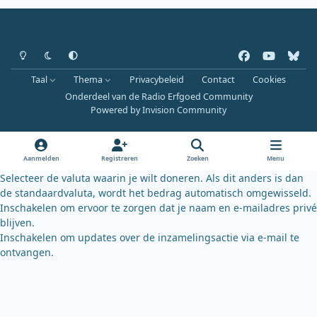
Heldere modus
Donkere modus
Systeemvoorkeur
f
y
b
a
o
l
Taal
Thema
Privacybeleid
Contact
Cookies
c
u
u
Onderdeel van de Radio Erfgoed Community
e
t
e
Powered by
Invision Community
b
u
s
o
b
k
o
e
y
Aanmelden
Registreren
Zoeken
Menu
k
Selecteer de valuta waarin je wilt doneren. Als dit anders is dan
de standaardvaluta, wordt het bedrag automatisch omgewisseld.
Inschakelen om ervoor te zorgen dat je naam en e-mailadres privé
blijven.
Inschakelen om updates over de inzamelingsactie via e-mail te
ontvangen.