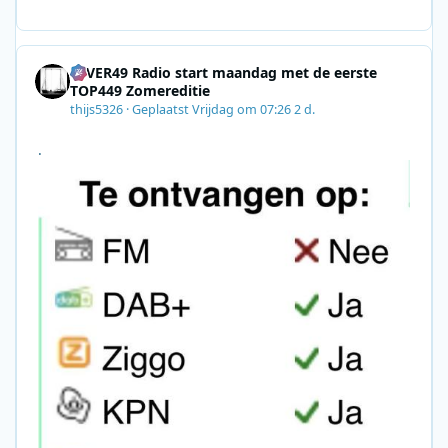
E7A06-2B42-4737-B74D-
8F09201A140D&utm_source=SmartBrief
4EVER49 Radio start maandag met de eerste
TOP449 Zomereditie
thijs5326
·
Geplaatst
Vrijdag om 07:26
2 d.
.