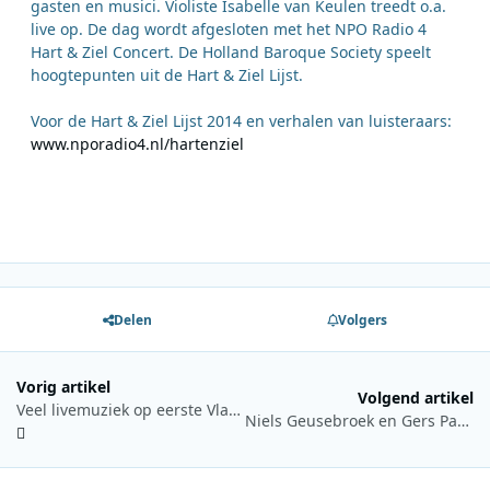
gasten en musici. Violiste Isabelle van Keulen treedt o.a.
live op. De dag wordt afgesloten met het NPO Radio 4
Hart & Ziel Concert. De Holland Baroque Society speelt
hoogtepunten uit de Hart & Ziel Lijst.
Voor de Hart & Ziel Lijst 2014 en verhalen van luisteraars:
www.nporadio4.nl/hartenziel
Delen
Volgers
Vorig artikel
Volgend artikel
Veel livemuziek op eerste Vlaamse Ultratop 50 vanop locatie
Niels Geusebroek en Gers Pardoel treden op bij Radio 2 Top 2000 In Concert