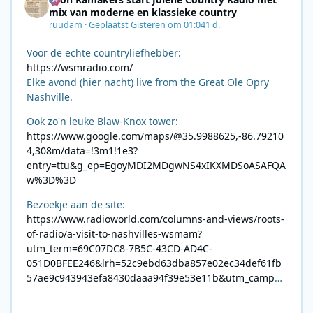
mix van moderne en klassieke country
ruudam
·
Geplaatst
Gisteren om 01:04
1 d.
Voor de echte countryliefhebber:
https://wsmradio.com/
Elke avond (hier nacht) live from the Great Ole Opry
Nashville.
Ook zo'n leuke Blaw-Knox tower:
https://www.google.com/maps/@35.9988625,-86.79210
4,308m/data=!3m1!1e3?
entry=ttu&g_ep=EgoyMDI2MDgwNS4xIKXMDSoASAFQA
w%3D%3D
Bezoekje aan de site:
https://www.radioworld.com/columns-and-views/roots-
of-radio/a-visit-to-nashvilles-wsmam?
utm_term=69C07DC8-7B5C-43CD-AD4C-
051D0BFEE246&lrh=52c9ebd63dba857e02ec34def61fb
57ae9c943943efa8430daaa94f39e53e11b&utm_campai
gn=0028F35E-226C-4B60-AC88-
AB2831C8A639&utm_medium=email&utm_content=492