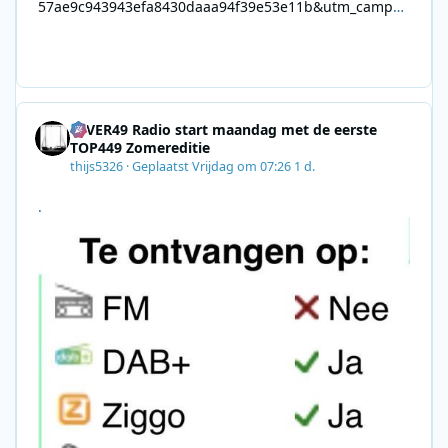
57ae9c943943efa8430daaa94f39e53e11b&utm_campai
gn=0028F35E-226C-4B60-AC88-
AB2831C8A639&utm_medium=email&utm_content=492
E7A06-2B42-4737-B74D-
8F09201A140D&utm_source=SmartBrief
4EVER49 Radio start maandag met de eerste
TOP449 Zomereditie
thijs5326
·
Geplaatst
Vrijdag om 07:26
1 d.
.