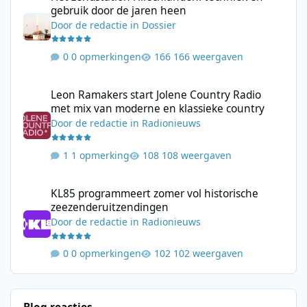
gebruik door de jaren heen
Door
de redactie
in
Dossier
0 opmerkingen
166 weergaven
Leon Ramakers start Jolene Country Radio met mix van moderne 
Leon Ramakers start Jolene Country Radio
met mix van moderne en klassieke country
Door
de redactie
in
Radionieuws
1 opmerking
108 weergaven
KL85 programmeert zomer vol historische zeezenderuitzending
KL85 programmeert zomer vol historische
zeezenderuitzendingen
Door
de redactie
in
Radionieuws
0 opmerkingen
102 weergaven