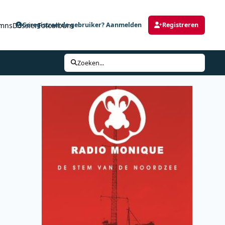
mns
Dossier
Fotoalbum
Geregistreerde gebruiker? Aanmelden
Registreren
Zoeken...