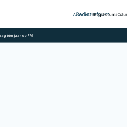
Radiotrefpunt
Activiteit
Blogs
Forums
Colu
aag één jaar op FM