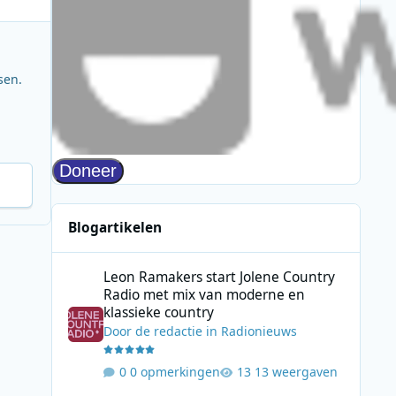
sen.
Blogartikelen
Leon Ramakers start Jolene Country Radio met mix van mo
Leon Ramakers start Jolene Country
Radio met mix van moderne en
klassieke country
Door
de redactie
in
Radionieuws
0 opmerkingen
13 weergaven