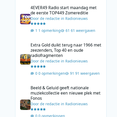
4EVER49 Radio start maandag met de eerste TOP449 Zome
4EVER49 Radio start maandag met
de eerste TOP449 Zomereditie
Door
de redactie
in
Radionieuws
1 opmerking
61 weergaven
Extra Gold duikt terug naar 1966 met zeezenders, Top 40
Extra Gold duikt terug naar 1966 met
zeezenders, Top 40 en oude
radiofragmenten
Door
de redactie
in
Radionieuws
0 opmerkingen
91 weergaven
Beeld & Geluid geeft nationale muziekcollectie een nieuw
Beeld & Geluid geeft nationale
muziekcollectie een nieuwe plek met
Fonos
Door
de redactie
in
Radionieuws
0 opmerkingen