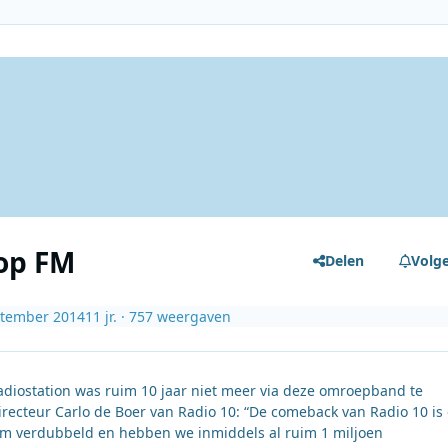
 op FM
Delen
Volg
ptember 2014
11 jr.
· 757 weergaven
radiostation was ruim 10 jaar niet meer via deze omroepband te
irecteur Carlo de Boer van Radio 10: “De comeback van Radio 10 is
uim verdubbeld en hebben we inmiddels al ruim 1 miljoen