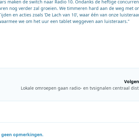
raars maken de switch naar Radio 10. Ondanks de heftige concurren
jaren nog verder zal groeien. We timmeren hard aan de weg met o
jden en acties zoals ‘De Lach van 10’, waar één van onze luisteraa
 waarmee we om het uur een tablet weggeven aan luisteraars.”
Volgen
Lokale omroepen gaan radio- en tvsignalen centraal dis
jn geen opmerkingen.