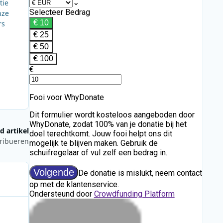
tie
nze
rs
d artikel
tribueren