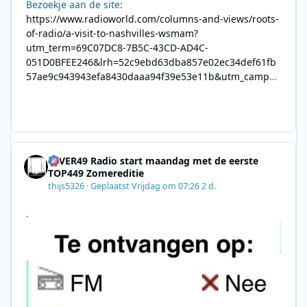
Bezoekje aan de site:
https://www.radioworld.com/columns-and-views/roots-
of-radio/a-visit-to-nashvilles-wsmam?
utm_term=69C07DC8-7B5C-43CD-AD4C-
051D0BFEE246&lrh=52c9ebd63dba857e02ec34def61fb
57ae9c943943efa8430daaa94f39e53e11b&utm_campai
gn=0028F35E-226C-4B60-AC88-
AB2831C8A639&utm_medium=email&utm_content=492
E7A06-2B42-4737-B74D-
8F09201A140D&utm_source=SmartBrief
4EVER49 Radio start maandag met de eerste
TOP449 Zomereditie
thijs5326
·
Geplaatst
Vrijdag om 07:26
2 d.
.