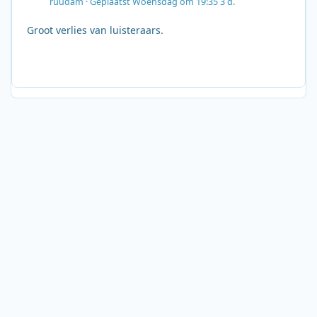
ruudam
·
Geplaatst
Woensdag om 19:35
3 d.
Groot verlies van luisteraars.