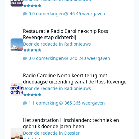
0 opmerkingen
46 weergaven
Restauratie Radio Caroline-schip Ross Revenge stap dichterbij
Restauratie Radio Caroline-schip Ross
Revenge stap dichterbij
Door
de redactie
in
Radionieuws
0 opmerkingen
240 weergaven
Radio Caroline North keert terug met driedaagse uitzending va
Radio Caroline North keert terug met
driedaagse uitzending vanaf de Ross Revenge
Door
de redactie
in
Radionieuws
1 opmerking
365 weergaven
Het zendstation Hirschlanden: techniek en gebruik door de jar
Het zendstation Hirschlanden: techniek en
gebruik door de jaren heen
Door
de redactie
in
Dossier