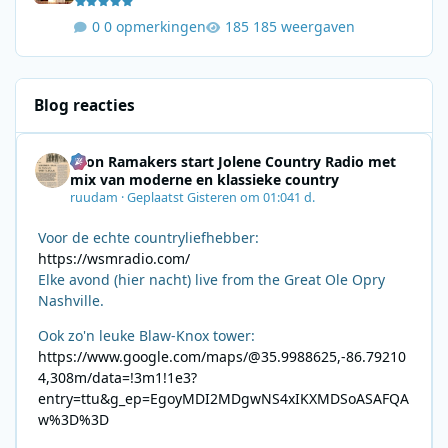
0 opmerkingen
185 weergaven
Blog reacties
Leon Ramakers start Jolene Country Radio met
mix van moderne en klassieke country
ruudam
·
Geplaatst
Gisteren om 01:04
1 d.
Voor de echte countryliefhebber:
https://wsmradio.com/
Elke avond (hier nacht) live from the Great Ole Opry
Nashville.
Ook zo'n leuke Blaw-Knox tower:
https://www.google.com/maps/@35.9988625,-86.79210
4,308m/data=!3m1!1e3?
entry=ttu&g_ep=EgoyMDI2MDgwNS4xIKXMDSoASAFQA
w%3D%3D