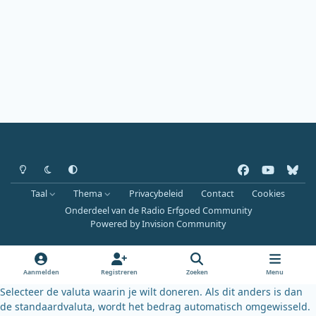
Heldere modus
Donkere modus
Systeemvoorkeur
f
y
b
a
o
l
Taal
Thema
Privacybeleid
Contact
Cookies
c
u
u
Onderdeel van de Radio Erfgoed Community
e
t
e
Powered by
Invision Community
b
u
s
o
b
k
o
e
y
Aanmelden
Registreren
Zoeken
Menu
k
Selecteer de valuta waarin je wilt doneren. Als dit anders is dan
de standaardvaluta, wordt het bedrag automatisch omgewisseld.