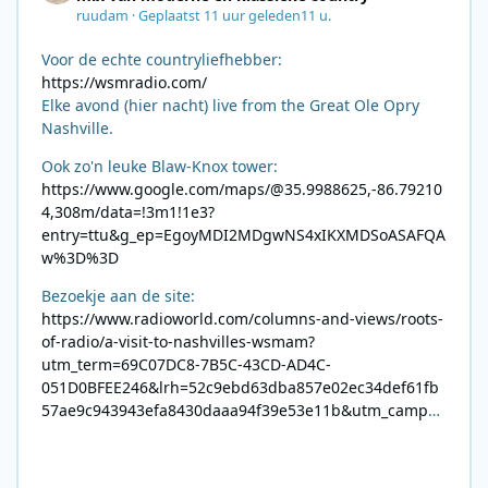
ruudam
·
Geplaatst
11 uur geleden
11 u.
Voor de echte countryliefhebber:
https://wsmradio.com/
Elke avond (hier nacht) live from the Great Ole Opry
Nashville.
Ook zo'n leuke Blaw-Knox tower:
https://www.google.com/maps/@35.9988625,-86.79210
4,308m/data=!3m1!1e3?
entry=ttu&g_ep=EgoyMDI2MDgwNS4xIKXMDSoASAFQA
w%3D%3D
Bezoekje aan de site:
https://www.radioworld.com/columns-and-views/roots-
of-radio/a-visit-to-nashvilles-wsmam?
utm_term=69C07DC8-7B5C-43CD-AD4C-
051D0BFEE246&lrh=52c9ebd63dba857e02ec34def61fb
57ae9c943943efa8430daaa94f39e53e11b&utm_campai
gn=0028F35E-226C-4B60-AC88-
AB2831C8A639&utm_medium=email&utm_content=492
E7A06-2B42-4737-B74D-