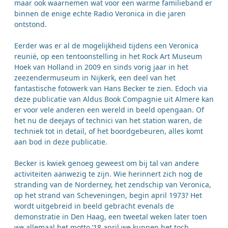
maar ook waarnemen wat voor een warme familieband er
binnen de enige echte Radio Veronica in die jaren
ontstond.
Eerder was er al de mogelijkheid tijdens een Veronica
reunië, op een tentoonstelling in het Rock Art Museum
Hoek van Holland in 2009 en sinds vorig jaar in het
zeezendermuseum in Nijkerk, een deel van het
fantastische fotowerk van Hans Becker te zien. Edoch via
deze publicatie van Aldus Book Compagnie uit Almere kan
er voor vele anderen een wereld in beeld opengaan. Of
het nu de deejays of technici van het station waren, de
techniek tot in detail, of het boordgebeuren, alles komt
aan bod in deze publicatie.
Becker is kwiek genoeg geweest om bij tal van andere
activiteiten aanwezig te zijn. Wie herinnert zich nog de
stranding van de Norderney, het zendschip van Veronica,
op het strand van Scheveningen, begin april 1973? Het
wordt uitgebreid in beeld gebracht evenals de
demonstratie in Den Haag, een tweetal weken later toen
we allemaal het motto ’18 april we kunnen het toch