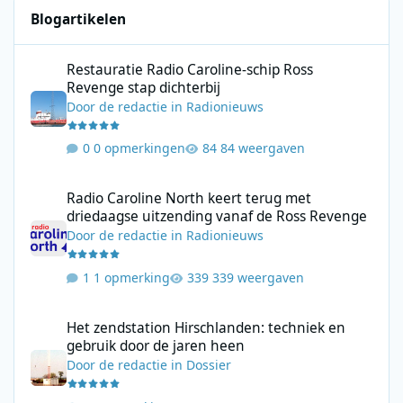
Blogartikelen
Restauratie Radio Caroline-schip Ross Revenge stap dichterbij
Restauratie Radio Caroline-schip Ross
Revenge stap dichterbij
Door
de redactie
in
Radionieuws
0 opmerkingen
84 weergaven
Radio Caroline North keert terug met driedaagse uitzending va
Radio Caroline North keert terug met
driedaagse uitzending vanaf de Ross Revenge
Door
de redactie
in
Radionieuws
1 opmerking
339 weergaven
Het zendstation Hirschlanden: techniek en gebruik door de jar
Het zendstation Hirschlanden: techniek en
gebruik door de jaren heen
Door
de redactie
in
Dossier