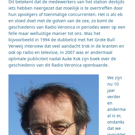
Dit betekent dat de medewerkers van het station destijds
iets hebben neergezet dat moeilijk is te overtreffen door
hun opvolgers of toenmalige concurrenten. Het is als eb
en vloed doet met de golven van de zee, zo komt de
geschiedenis van Radio Veronica in periodes weer op een
felle maar wellustige manier tot ons. Was het
bijvoorbeeld in 1994 de dubbelcd met het Grote Bull
Verweij interview dat veel aandacht trok in de kranten en
ook op radio en televisie, in 2007 was er andermaal
optimale publiciteit nadat Auke Kok zijn boek over de
geschiedenis van dit Radio Veronica openbaarde.
We zijn
nu 10
jaar
verder
en
anderma
al is er,
ondanks
dat we
inmiddel