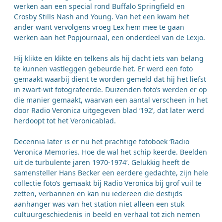
werken aan een special rond Buffalo Springfield en
Crosby Stills Nash and Young. Van het een kwam het
ander want vervolgens vroeg Lex hem mee te gaan
werken aan het Popjournaal, een onderdeel van de Lexjo.
Hij klikte en klikte en telkens als hij dacht iets van belang
te kunnen vastleggen gebeurde het. Er werd een foto
gemaakt waarbij dient te worden gemeld dat hij het liefst
in zwart-wit fotografeerde. Duizenden foto’s werden er op
die manier gemaakt, waarvan een aantal verscheen in het
door Radio Veronica uitgegeven blad ‘192’, dat later werd
herdoopt tot het Veronicablad.
Decennia later is er nu het prachtige fotoboek ‘Radio
Veronica Memories. Hoe de wal het schip keerde. Beelden
uit de turbulente jaren 1970-1974’. Gelukkig heeft de
samensteller Hans Becker een eerdere gedachte, zijn hele
collectie foto’s gemaakt bij Radio Veronica bij grof vuil te
zetten, verbannen en kan nu iedereen die destijds
aanhanger was van het station niet alleen een stuk
cultuurgeschiedenis in beeld en verhaal tot zich nemen