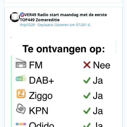
8F09201A140D&utm_source=SmartBrief
4EVER49 Radio start maandag met de eerste
TOP449 Zomereditie
thijs5326
·
Geplaatst
Gisteren om 07:26
1 d.
.