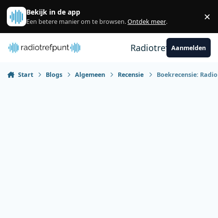
Spring naar bijdragen
Bekijk in de app
×
Sl
Een betere manier om te browsen.
Ontdek meer
.
Radiotrefpunt
Aanmelden
Start
Blogs
Algemeen
Recensie
Boekrecensie: Radio