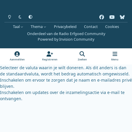
Heldere modus
Donkere modus
Systeemvoorkeur
f
y
b
a
o
l
Taal
Thema
Privacybeleid
Contact
Cookies
c
u
u
Onderdeel van de Radio Erfgoed Community
e
t
e
Powered by
Invision Community
b
u
s
o
b
k
o
e
y
Aanmelden
Registreren
Zoeken
Menu
k
Selecteer de valuta waarin je wilt doneren. Als dit anders is dan
de standaardvaluta, wordt het bedrag automatisch omgewisseld.
Inschakelen om ervoor te zorgen dat je naam en e-mailadres privé
blijven.
Inschakelen om updates over de inzamelingsactie via e-mail te
ontvangen.