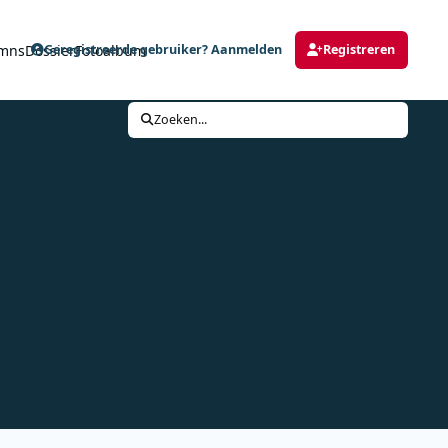
mns
Dossier
Fotoalbum
Geregistreerde gebruiker? Aanmelden
Registreren
Zoeken...