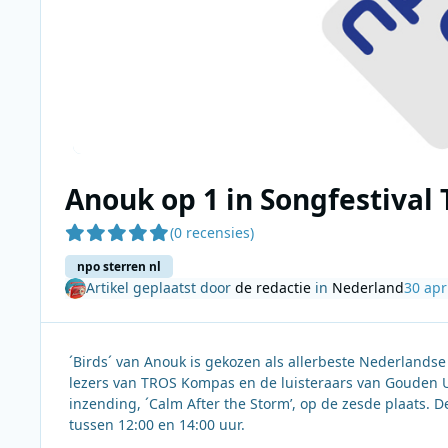
Anouk op 1 in Songfestival 
(0 recensies)
npo sterren nl
Artikel geplaatst door
de redactie
in
Nederland
30 apr
´Birds´ van Anouk is gekozen als allerbeste Nederlandse
lezers van TROS Kompas en de luisteraars van Gouden Ur
inzending, ´Calm After the Storm’, op de zesde plaats. 
tussen 12:00 en 14:00 uur.