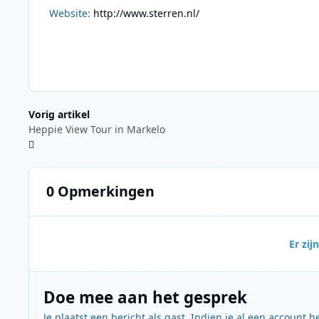
Website:
http://www.sterren.nl/
Vorig artikel
Heppie View Tour in Markelo
0 Opmerkingen
Er zi
Doe mee aan het gesprek
Je plaatst een bericht als gast. Indien je al een account h