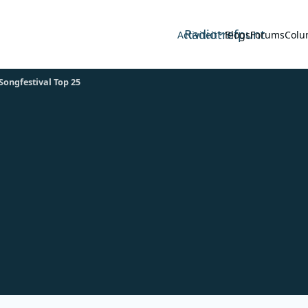
Radiotrefpunt
Activiteit
Blogs
Forums
Colu
Songfestival Top 25