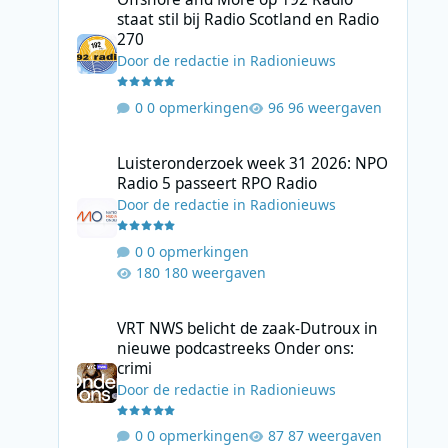
staat stil bij Radio Scotland en Radio
270
Door
de redactie
in
Radionieuws
0 opmerkingen
96 weergaven
Luisteronderzoek week 31 2026: NPO Radio 5 passeert RP
Luisteronderzoek week 31 2026: NPO
Radio 5 passeert RPO Radio
Door
de redactie
in
Radionieuws
0 opmerkingen
180 weergaven
VRT NWS belicht de zaak-Dutroux in nieuwe podcastreeks
VRT NWS belicht de zaak-Dutroux in
nieuwe podcastreeks Onder ons:
crimi
Door
de redactie
in
Radionieuws
0 opmerkingen
87 weergaven