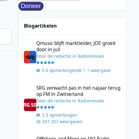
Blogartikelen
Qmusic blijft marktleider, JOE groeit door in juli
Qmusic blijft marktleider, JOE groeit
door in juli
Door
de redactie
in
Radionieuws
0 opmerkingen
1 weergave
SRG verwacht pas in het najaar terug op FM in Zwitserlan
SRG verwacht pas in het najaar terug
op FM in Zwitserland
Door
de redactie
in
Radionieuws
3 opmerkingen
207 weergaven
Offshore and More op 192 Radio staat stil bij Radio Scotl
Offshore and More op 192 Radio