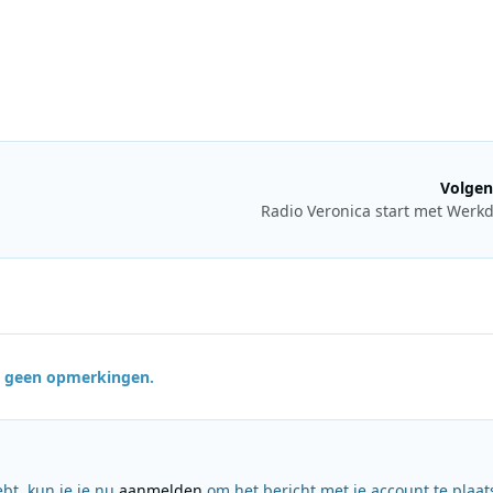
Volgen
Radio Veronica start met Werk
jn geen opmerkingen.
ebt, kun je je nu
aanmelden
om het bericht met je account te plaat