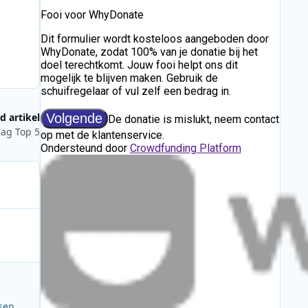
d artikel
dag Top 5
sen.