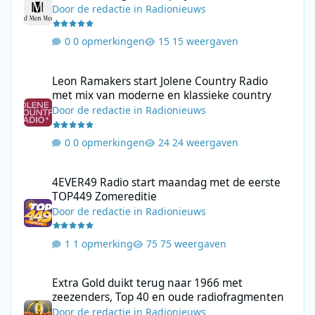
Door
de redactie
in
Radionieuws
0 opmerkingen
15 weergaven
Leon Ramakers start Jolene Country Radio met mix van moderne 
Leon Ramakers start Jolene Country Radio
met mix van moderne en klassieke country
Door
de redactie
in
Radionieuws
0 opmerkingen
24 weergaven
4EVER49 Radio start maandag met de eerste TOP449 Zomerediti
4EVER49 Radio start maandag met de eerste
TOP449 Zomereditie
Door
de redactie
in
Radionieuws
1 opmerking
75 weergaven
Extra Gold duikt terug naar 1966 met zeezenders, Top 40 en ou
Extra Gold duikt terug naar 1966 met
zeezenders, Top 40 en oude radiofragmenten
Door
de redactie
in
Radionieuws