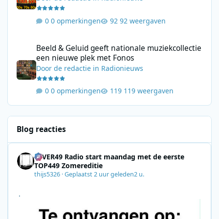
0 opmerkingen
92 weergaven
Beeld & Geluid geeft nationale muziekcollectie een nieuwe plek
Beeld & Geluid geeft nationale muziekcollectie
een nieuwe plek met Fonos
Door
de redactie
in
Radionieuws
0 opmerkingen
119 weergaven
Blog reacties
4EVER49 Radio start maandag met de eerste
TOP449 Zomereditie
thijs5326
·
Geplaatst
2 uur geleden
2 u.
.