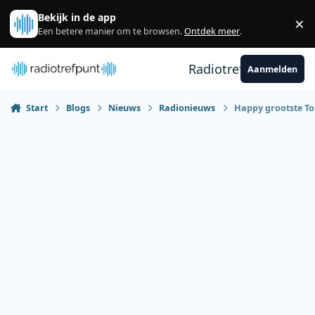
Spring naar bijdragen
Bekijk in de app
×
Sl
Een betere manier om te browsen.
Ontdek meer
.
Radiotrefpunt
Aanmelden
Start
Blogs
Nieuws
Radionieuws
Happy grootste Top