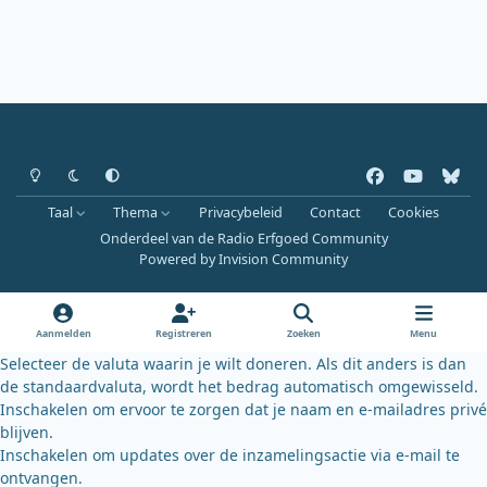
Heldere modus
Donkere modus
Systeemvoorkeur
f
y
b
a
o
l
Taal
Thema
Privacybeleid
Contact
Cookies
c
u
u
Onderdeel van de Radio Erfgoed Community
e
t
e
Powered by
Invision Community
b
u
s
o
b
k
o
e
y
Aanmelden
Registreren
Zoeken
Menu
k
Selecteer de valuta waarin je wilt doneren. Als dit anders is dan
de standaardvaluta, wordt het bedrag automatisch omgewisseld.
Inschakelen om ervoor te zorgen dat je naam en e-mailadres privé
blijven.
Inschakelen om updates over de inzamelingsactie via e-mail te
ontvangen.