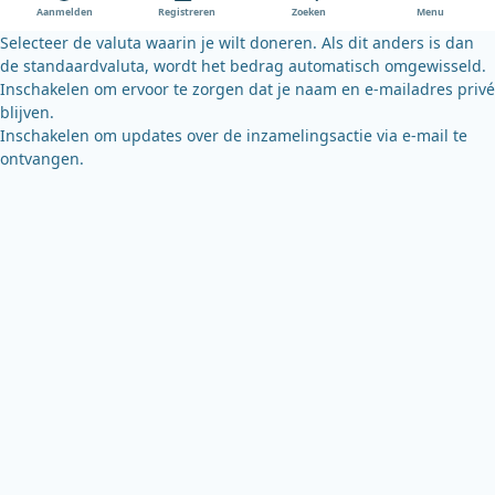
o
e
y
Aanmelden
Registreren
Zoeken
Menu
k
Selecteer de valuta waarin je wilt doneren. Als dit anders is dan
de standaardvaluta, wordt het bedrag automatisch omgewisseld.
Inschakelen om ervoor te zorgen dat je naam en e-mailadres privé
blijven.
Inschakelen om updates over de inzamelingsactie via e-mail te
ontvangen.