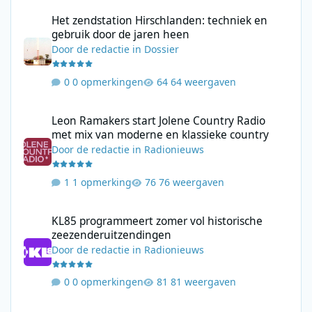
Het zendstation Hirschlanden: techniek en gebruik door de jar
Het zendstation Hirschlanden: techniek en
gebruik door de jaren heen
Door
de redactie
in
Dossier
0 opmerkingen
64 weergaven
Leon Ramakers start Jolene Country Radio met mix van moderne 
Leon Ramakers start Jolene Country Radio
met mix van moderne en klassieke country
Door
de redactie
in
Radionieuws
1 opmerking
76 weergaven
KL85 programmeert zomer vol historische zeezenderuitzending
KL85 programmeert zomer vol historische
zeezenderuitzendingen
Door
de redactie
in
Radionieuws
0 opmerkingen
81 weergaven
Rivierenland Radio zoekt deze zomer het publiek op