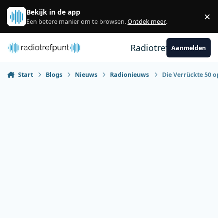
Spring naar bijdragen
Bekijk in de app
×
Sl
Een betere manier om te browsen.
Ontdek meer
.
Radiotrefpunt
Aanmelden
Start
Blogs
Nieuws
Radionieuws
Die Verrückte 50 o