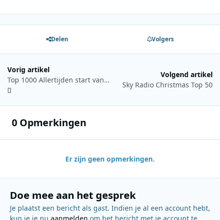
Delen
Volgers
Vorig artikel
Volgend artikel
Top 1000 Allertijden start vanaf het Veronicaschip de Norderney
Sky Radio Christmas Top 50
0 Opmerkingen
Er zijn geen opmerkingen.
Doe mee aan het gesprek
Je plaatst een bericht als gast. Indien je al een account hebt,
kun je je nu
aanmelden
om het bericht met je account te