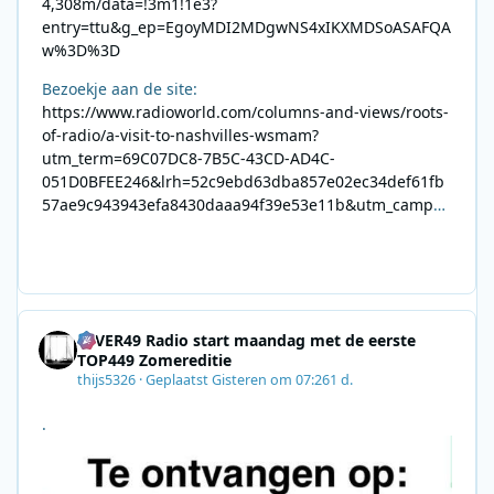
4,308m/data=!3m1!1e3?
entry=ttu&g_ep=EgoyMDI2MDgwNS4xIKXMDSoASAFQA
w%3D%3D
Bezoekje aan de site:
https://www.radioworld.com/columns-and-views/roots-
of-radio/a-visit-to-nashvilles-wsmam?
utm_term=69C07DC8-7B5C-43CD-AD4C-
051D0BFEE246&lrh=52c9ebd63dba857e02ec34def61fb
57ae9c943943efa8430daaa94f39e53e11b&utm_campai
gn=0028F35E-226C-4B60-AC88-
AB2831C8A639&utm_medium=email&utm_content=492
E7A06-2B42-4737-B74D-
8F09201A140D&utm_source=SmartBrief
4EVER49 Radio start maandag met de eerste
TOP449 Zomereditie
thijs5326
·
Geplaatst
Gisteren om 07:26
1 d.
.