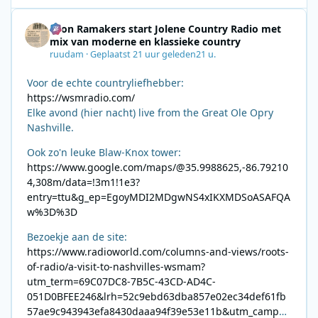
Leon Ramakers start Jolene Country Radio met
mix van moderne en klassieke country
ruudam
·
Geplaatst
21 uur geleden
21 u.
Voor de echte countryliefhebber:
https://wsmradio.com/
Elke avond (hier nacht) live from the Great Ole Opry
Nashville.
Ook zo'n leuke Blaw-Knox tower:
https://www.google.com/maps/@35.9988625,-86.79210
4,308m/data=!3m1!1e3?
entry=ttu&g_ep=EgoyMDI2MDgwNS4xIKXMDSoASAFQA
w%3D%3D
Bezoekje aan de site:
https://www.radioworld.com/columns-and-views/roots-
of-radio/a-visit-to-nashvilles-wsmam?
utm_term=69C07DC8-7B5C-43CD-AD4C-
051D0BFEE246&lrh=52c9ebd63dba857e02ec34def61fb
57ae9c943943efa8430daaa94f39e53e11b&utm_campai