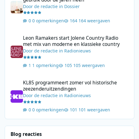
Door
de redactie
in
Dossier
0 opmerkingen
164 weergaven
Leon Ramakers start Jolene Country Radio met mix van moderne 
Leon Ramakers start Jolene Country Radio
met mix van moderne en klassieke country
Door
de redactie
in
Radionieuws
1 opmerking
105 weergaven
KL85 programmeert zomer vol historische zeezenderuitzending
KL85 programmeert zomer vol historische
zeezenderuitzendingen
Door
de redactie
in
Radionieuws
0 opmerkingen
101 weergaven
Blog reacties