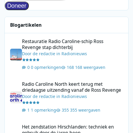
Blogartikelen
Restauratie Radio Caroline-schip Ross Revenge stap dichterbij
Restauratie Radio Caroline-schip Ross
Revenge stap dichterbij
Door
de redactie
in
Radionieuws
0 opmerkingen
168 weergaven
Radio Caroline North keert terug met driedaagse uitzending va
Radio Caroline North keert terug met
driedaagse uitzending vanaf de Ross Revenge
Door
de redactie
in
Radionieuws
1 opmerking
355 weergaven
Het zendstation Hirschlanden: techniek en gebruik door de jar
Het zendstation Hirschlanden: techniek en
gebruik door de jaren heen