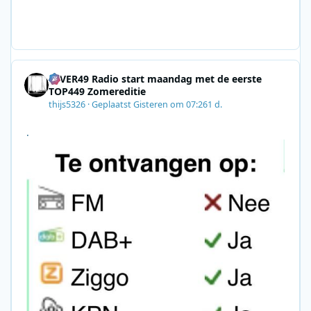
gn=0028F35E-226C-4B60-AC88-
AB2831C8A639&utm_medium=email&utm_content=492
E7A06-2B42-4737-B74D-
8F09201A140D&utm_source=SmartBrief
4EVER49 Radio start maandag met de eerste
TOP449 Zomereditie
thijs5326
·
Geplaatst
Gisteren om 07:26
1 d.
.