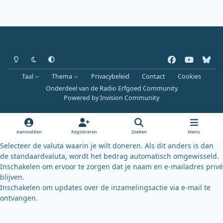
Heldere modus
Donkere modus
Systeemvoorkeur
f
y
b
a
o
l
Taal
Thema
Privacybeleid
Contact
Cookies
c
u
u
Onderdeel van de Radio Erfgoed Community
e
t
e
Powered by
Invision Community
b
u
s
o
b
k
o
e
y
Aanmelden
Registreren
Zoeken
Menu
k
Selecteer de valuta waarin je wilt doneren. Als dit anders is dan
de standaardvaluta, wordt het bedrag automatisch omgewisseld.
Inschakelen om ervoor te zorgen dat je naam en e-mailadres privé
blijven.
Inschakelen om updates over de inzamelingsactie via e-mail te
ontvangen.