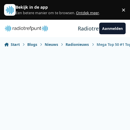
Spring naar bijdragen
Bekijk in de app
×
Sl
Een betere manier om te browsen.
Ontdek meer
.
Radiotrefpunt
Aanmelden
Start
Blogs
Nieuws
Radionieuws
Mega Top 50 #1 To