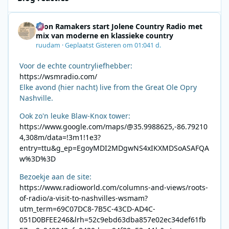
Leon Ramakers start Jolene Country Radio met
mix van moderne en klassieke country
ruudam
·
Geplaatst
Gisteren om 01:04
1 d.
Voor de echte countryliefhebber:
https://wsmradio.com/
Elke avond (hier nacht) live from the Great Ole Opry
Nashville.
Ook zo'n leuke Blaw-Knox tower:
https://www.google.com/maps/@35.9988625,-86.79210
4,308m/data=!3m1!1e3?
entry=ttu&g_ep=EgoyMDI2MDgwNS4xIKXMDSoASAFQA
w%3D%3D
Bezoekje aan de site:
https://www.radioworld.com/columns-and-views/roots-
of-radio/a-visit-to-nashvilles-wsmam?
utm_term=69C07DC8-7B5C-43CD-AD4C-
051D0BFEE246&lrh=52c9ebd63dba857e02ec34def61fb