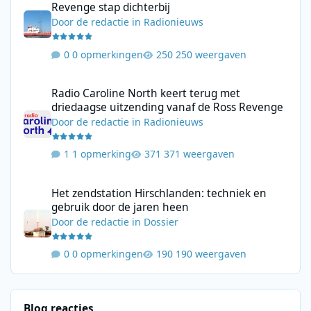
Revenge stap dichterbij
Door
de redactie
in
Radionieuws
0 opmerkingen
250 weergaven
Radio Caroline North keert terug met driedaagse uitzending va
Radio Caroline North keert terug met
driedaagse uitzending vanaf de Ross Revenge
Door
de redactie
in
Radionieuws
1 opmerking
371 weergaven
Het zendstation Hirschlanden: techniek en gebruik door de jar
Het zendstation Hirschlanden: techniek en
gebruik door de jaren heen
Door
de redactie
in
Dossier
0 opmerkingen
190 weergaven
Blog reacties