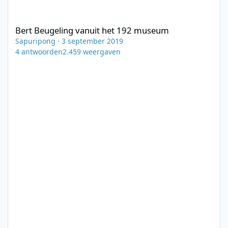
Bert Beugeling vanuit het 192 museum
Bert Beugeling vanuit het 192 museum
Sapuripong
·
3 september 2019
4
antwoorden
2.459
weergaven