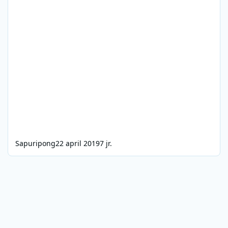
Sapuripong
22 april 2019
7 jr.