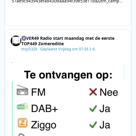
57ae9c943943efa8430daaa94f39e53e11b&utm_campai
gn=0028F35E-226C-4B60-AC88-
AB2831C8A639&utm_medium=email&utm_content=492
E7A06-2B42-4737-B74D-
8F09201A140D&utm_source=SmartBrief
4EVER49 Radio start maandag met de eerste
TOP449 Zomereditie
thijs5326
·
Geplaatst
Vrijdag om 07:26
2 d.
.