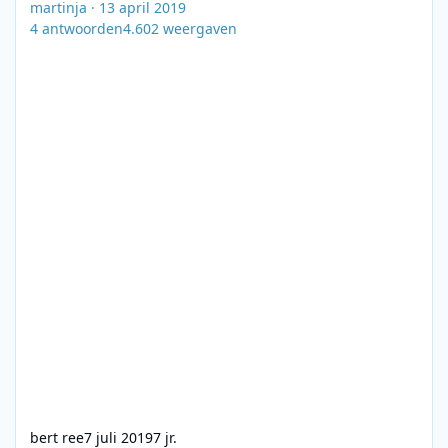
martinja
·
13 april 2019
4
antwoorden
4.602
weergaven
bert ree
7 juli 2019
7 jr.