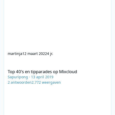
martinja
12 maart 2022
4 jr.
Top 40's en tipparades op Mixcloud
Top 40's en tipparades op Mixcloud
Sapuripong
·
13 april 2019
2
antwoorden
2.772
weergaven