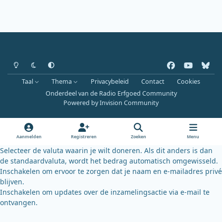
Heldere modus
Donkere modus
Systeemvoorkeur
f
y
b
a
o
l
Taal
Thema
Privacybeleid
Contact
Cookies
c
u
u
Onderdeel van de Radio Erfgoed Community
e
t
e
Powered by
Invision Community
b
u
s
o
b
k
o
e
y
Aanmelden
Registreren
Zoeken
Menu
k
Selecteer de valuta waarin je wilt doneren. Als dit anders is dan
de standaardvaluta, wordt het bedrag automatisch omgewisseld.
Inschakelen om ervoor te zorgen dat je naam en e-mailadres privé
blijven.
Inschakelen om updates over de inzamelingsactie via e-mail te
ontvangen.