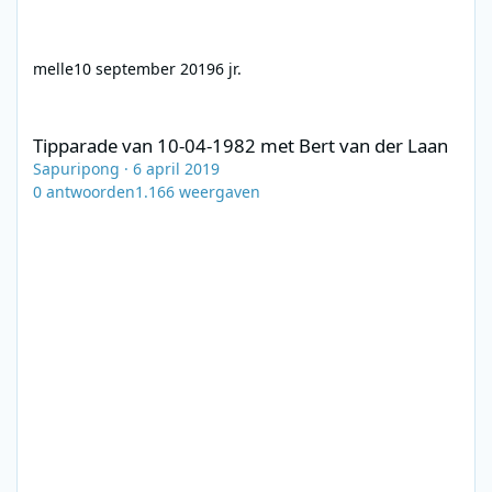
melle
10 september 2019
6 jr.
Tipparade van 10-04-1982 met Bert van der Laan
Tipparade van 10-04-1982 met Bert van der Laan
Sapuripong
·
6 april 2019
0
antwoorden
1.166
weergaven