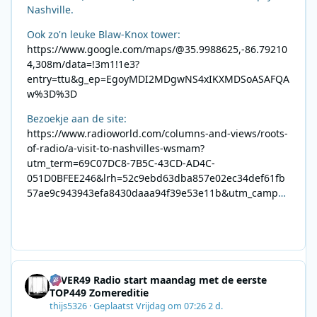
Nashville.
Ook zo'n leuke Blaw-Knox tower:
https://www.google.com/maps/@35.9988625,-86.79210
4,308m/data=!3m1!1e3?
entry=ttu&g_ep=EgoyMDI2MDgwNS4xIKXMDSoASAFQA
w%3D%3D
Bezoekje aan de site:
https://www.radioworld.com/columns-and-views/roots-
of-radio/a-visit-to-nashvilles-wsmam?
utm_term=69C07DC8-7B5C-43CD-AD4C-
051D0BFEE246&lrh=52c9ebd63dba857e02ec34def61fb
57ae9c943943efa8430daaa94f39e53e11b&utm_campai
gn=0028F35E-226C-4B60-AC88-
AB2831C8A639&utm_medium=email&utm_content=492
E7A06-2B42-4737-B74D-
8F09201A140D&utm_source=SmartBrief
4EVER49 Radio start maandag met de eerste
TOP449 Zomereditie
thijs5326
·
Geplaatst
Vrijdag om 07:26
2 d.