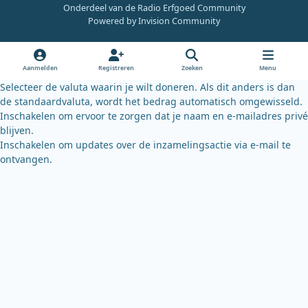
Onderdeel van de Radio Erfgoed Community
e
t
e
Powered by
Invision Community
b
u
s
o
b
k
o
e
y
Aanmelden
Registreren
Zoeken
Menu
k
Selecteer de valuta waarin je wilt doneren. Als dit anders is dan
de standaardvaluta, wordt het bedrag automatisch omgewisseld.
Inschakelen om ervoor te zorgen dat je naam en e-mailadres privé
blijven.
Inschakelen om updates over de inzamelingsactie via e-mail te
ontvangen.