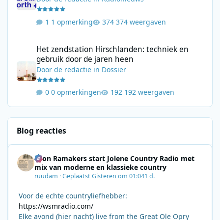
1 opmerking
374 weergaven
Het zendstation Hirschlanden: techniek en gebruik door de jar
Het zendstation Hirschlanden: techniek en
gebruik door de jaren heen
Door
de redactie
in
Dossier
0 opmerkingen
192 weergaven
Blog reacties
Leon Ramakers start Jolene Country Radio met
mix van moderne en klassieke country
ruudam
·
Geplaatst
Gisteren om 01:04
1 d.
Voor de echte countryliefhebber:
https://wsmradio.com/
Elke avond (hier nacht) live from the Great Ole Opry