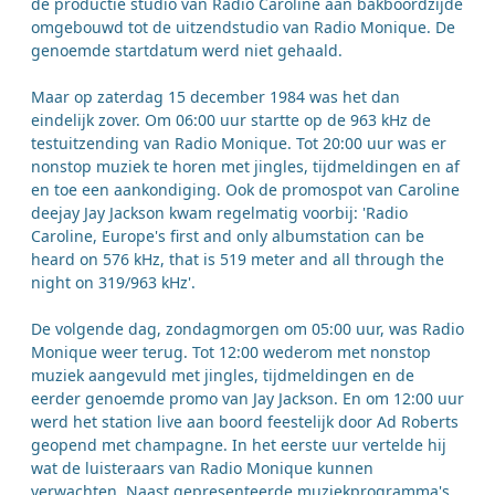
de productie studio van Radio Caroline aan bakboordzijde
omgebouwd tot de uitzendstudio van Radio Monique. De
genoemde startdatum werd niet gehaald.
Maar op zaterdag 15 december 1984 was het dan
eindelijk zover. Om 06:00 uur startte op de 963 kHz de
testuitzending van Radio Monique. Tot 20:00 uur was er
nonstop muziek te horen met jingles, tijdmeldingen en af
en toe een aankondiging. Ook de promospot van Caroline
deejay Jay Jackson kwam regelmatig voorbij: 'Radio
Caroline, Europe's first and only albumstation can be
heard on 576 kHz, that is 519 meter and all through the
night on 319/963 kHz'.
De volgende dag, zondagmorgen om 05:00 uur, was Radio
Monique weer terug. Tot 12:00 wederom met nonstop
muziek aangevuld met jingles, tijdmeldingen en de
eerder genoemde promo van Jay Jackson. En om 12:00 uur
werd het station live aan boord feestelijk door Ad Roberts
geopend met champagne. In het eerste uur vertelde hij
wat de luisteraars van Radio Monique kunnen
verwachten. Naast gepresenteerde muziekprogramma's