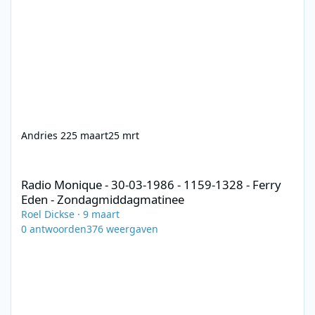
Andries 2
25 maart
25 mrt
Radio Monique - 30-03-1986 - 1159-1328 - Ferry Eden - Zonda
Radio Monique - 30-03-1986 - 1159-1328 - Ferry
Eden - Zondagmiddagmatinee
Roel Dickse
·
9 maart
0
antwoorden
376
weergaven