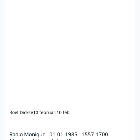
Roel Dickse
10 februari
10 feb
Radio Monique - 01-01-1985 - 1557-1700 - Maarten de Jong, Joha
Radio Monique - 01-01-1985 - 1557-1700 -