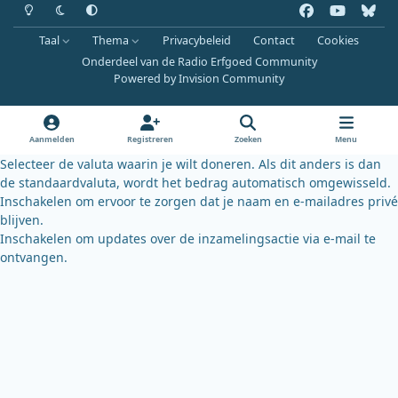
Heldere modus
Donkere modus
Systeemvoorkeur
f
y
b
a
o
l
Taal
Thema
Privacybeleid
Contact
Cookies
c
u
u
Onderdeel van de Radio Erfgoed Community
e
t
e
Powered by
Invision Community
b
u
s
o
b
k
o
e
y
Aanmelden
Registreren
Zoeken
Menu
k
Selecteer de valuta waarin je wilt doneren. Als dit anders is dan
de standaardvaluta, wordt het bedrag automatisch omgewisseld.
Inschakelen om ervoor te zorgen dat je naam en e-mailadres privé
blijven.
Inschakelen om updates over de inzamelingsactie via e-mail te
ontvangen.