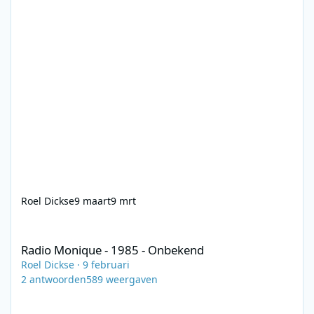
Roel Dickse
9 maart
9 mrt
Radio Monique - 1985 - Onbekend
Radio Monique - 1985 - Onbekend
Roel Dickse
·
9 februari
2
antwoorden
589
weergaven