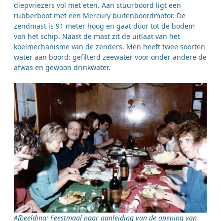
diepvriezers vol met eten. Aan stuurboord ligt een
rubberboot met een Mercury buitenboordmotor. De
zendmast is 91 meter hoog en gaat door tot de bodem
van het schip. Naast de mast zit de uitlaat van het
koelmechanisme van de zenders. Men heeft twee soorten
water aan boord: gefilterd zeewater voor onder andere de
afwas en gewoon drinkwater.
Afbeelding: Feestmaal naar aanleiding van de opening van