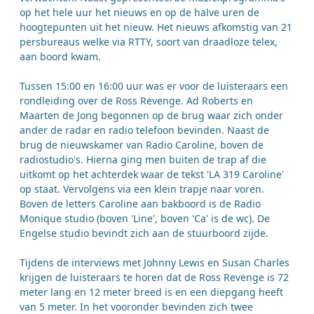
op het hele uur het nieuws en op de halve uren de
hoogtepunten uit het nieuw. Het nieuws afkomstig van 21
persbureaus welke via RTTY, soort van draadloze telex,
aan boord kwam.
Tussen 15:00 en 16:00 uur was er voor de luisteraars een
rondleiding over de Ross Revenge. Ad Roberts en
Maarten de Jong begonnen op de brug waar zich onder
ander de radar en radio telefoon bevinden. Naast de
brug de nieuwskamer van Radio Caroline, boven de
radiostudio's. Hierna ging men buiten de trap af die
uitkomt op het achterdek waar de tekst 'LA 319 Caroline'
op staat. Vervolgens via een klein trapje naar voren.
Boven de letters Caroline aan bakboord is de Radio
Monique studio (boven 'Line', boven 'Ca' is de wc). De
Engelse studio bevindt zich aan de stuurboord zijde.
Tijdens de interviews met Johnny Lewis en Susan Charles
krijgen de luisteraars te horen dat de Ross Revenge is 72
meter lang en 12 meter breed is en een diepgang heeft
van 5 meter. In het vooronder bevinden zich twee