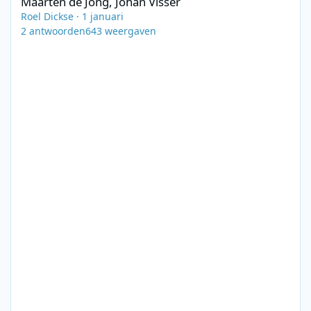
Maarten de Jong, Johan Visser
Roel Dickse
·
1 januari
2
antwoorden
643
weergaven