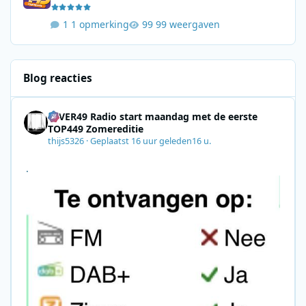
1 opmerking
99 weergaven
Blog reacties
4EVER49 Radio start maandag met de eerste
TOP449 Zomereditie
thijs5326
·
Geplaatst
16 uur geleden
16 u.
.