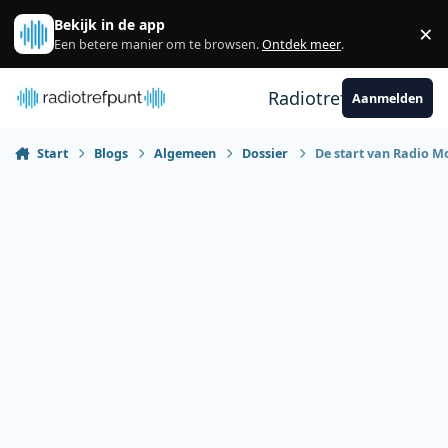
Spring naar bijdragen
Bekijk in de app
×
Sl
Een betere manier om te browsen.
Ontdek meer
.
Radiotrefpunt
Aanmelden
Start
Blogs
Algemeen
Dossier
De start van Radio M