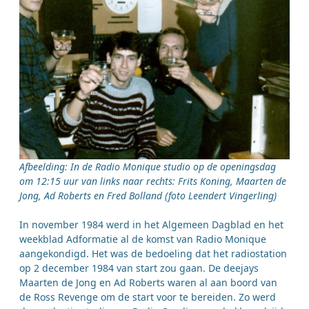
Afbeelding: In de Radio Monique studio op de openingsdag
om 12:15 uur van links naar rechts: Frits Koning, Maarten de
Jong, Ad Roberts en Fred Bolland (foto Leendert Vingerling)
In november 1984 werd in het Algemeen Dagblad en het
weekblad Adformatie al de komst van Radio Monique
aangekondigd. Het was de bedoeling dat het radiostation
op 2 december 1984 van start zou gaan. De deejays
Maarten de Jong en Ad Roberts waren al aan boord van
de Ross Revenge om de start voor te bereiden. Zo werd