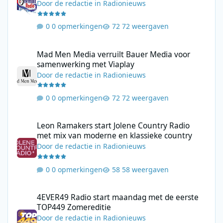
Door
de redactie
in
Radionieuws
0 opmerkingen
72 weergaven
Mad Men Media verruilt Bauer Media voor samenwerking met V
Mad Men Media verruilt Bauer Media voor
samenwerking met Viaplay
Door
de redactie
in
Radionieuws
0 opmerkingen
72 weergaven
Leon Ramakers start Jolene Country Radio met mix van moderne 
Leon Ramakers start Jolene Country Radio
met mix van moderne en klassieke country
Door
de redactie
in
Radionieuws
0 opmerkingen
58 weergaven
4EVER49 Radio start maandag met de eerste TOP449 Zomerediti
4EVER49 Radio start maandag met de eerste
TOP449 Zomereditie
Door
de redactie
in
Radionieuws