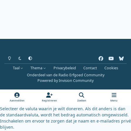
Heldere modus
Donkere modus
Systeemvoorkeur
f
y
b
a
o
l
Taal
Thema
Privacybeleid
Contact
Cookies
c
u
u
Onderdeel van de Radio Erfgoed Community
e
t
e
Powered by
Invision Community
b
u
s
o
b
k
o
e
y
Aanmelden
Registreren
Zoeken
Menu
k
Selecteer de valuta waarin je wilt doneren. Als dit anders is dan
de standaardvaluta, wordt het bedrag automatisch omgewisseld.
Inschakelen om ervoor te zorgen dat je naam en e-mailadres privé
blijven.