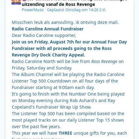
uitzending vanaf de Ross Revenge
PowerMusic
·
Geplaatst
Dinsdag om 14:26
2 d.
Misschien leuk als aanvulling. ik ontving deze mail.
Radio Caroline Annual Fundraiser
Dear Radio Caroline supporter,
Join us on Friday, August 7th for our Annual Four Day
Fundraiser with all proceeds going to the Ross
Revenge Dry Dock Charity Appeal.
Radio Caroline North will be live from
Ross Revenge
on
Friday, Saturday and Sunday.
The Album Channel will be playing the Radio Caroline
Listener Top 500 Countdown on all four days of the
Fundraiser starting at 9:00am each day.
It's going to finish with the Number One being played
on Monday evening during Rob Ashard's and Ray
Copeland's Fundraiser Wrap Up Show.
The Listener Top 500 has been compiled based on the
most played tracks on our daily Listener Top 15 shows
over the past five years.
This year we will have
THREE
unique gifts for you, each