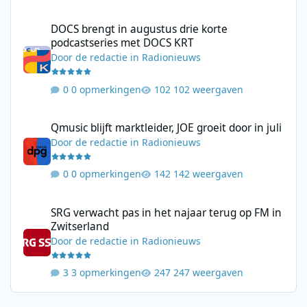
DOCS brengt in augustus drie korte podcastseries met DOCS KR
DOCS brengt in augustus drie korte
podcastseries met DOCS KRT
Door
de redactie
in
Radionieuws
0 opmerkingen
102 weergaven
Qmusic blijft marktleider, JOE groeit door in juli
Qmusic blijft marktleider, JOE groeit door in juli
Door
de redactie
in
Radionieuws
0 opmerkingen
142 weergaven
SRG verwacht pas in het najaar terug op FM in Zwitserland
SRG verwacht pas in het najaar terug op FM in
Zwitserland
Door
de redactie
in
Radionieuws
3 opmerkingen
247 weergaven