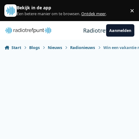
Spring naar bijdragen
Bekijk in de app
×
Sl
Een betere manier om te browsen.
Ontdek meer
.
Radiotrefpunt
Aanmelden
Start
Blogs
Nieuws
Radionieuws
Win een vakantie n