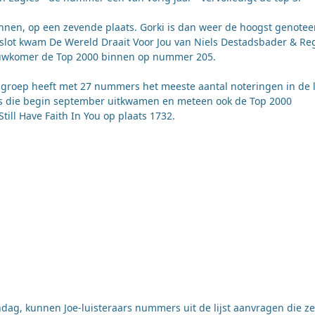
binnen, op een zevende plaats. Gorki is dan weer de hoogst genote
slot kwam De Wereld Draait Voor Jou van Niels Destadsbader & Reg
 nieuwkomer de Top 2000 binnen op nummer 205.
e groep heeft met 27 nummers het meeste aantal noteringen in de li
es die begin september uitkwamen en meteen ook de Top 2000
ill Have Faith In You op plaats 1732.
dag, kunnen Joe-luisteraars nummers uit de lijst aanvragen die ze