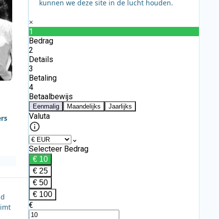
kunnen we deze site in de lucht houden.
ers
id
limt