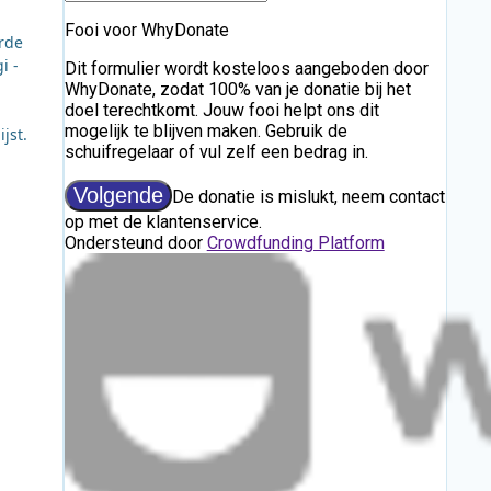
erde
i -
jst.