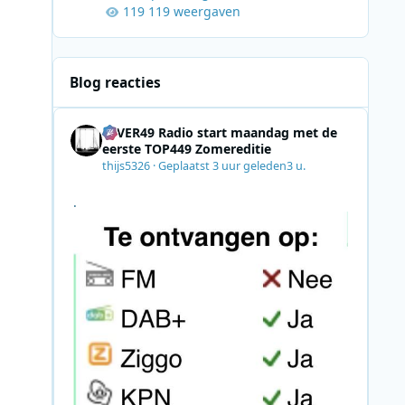
119 weergaven
Blog reacties
4EVER49 Radio start maandag met de
eerste TOP449 Zomereditie
thijs5326
·
Geplaatst
3 uur geleden
3 u.
.