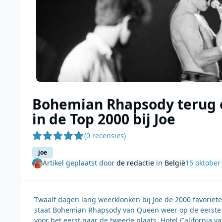
Bohemian Rhapsody terug o
in de Top 2000 bij Joe
(0 recensies)
joe
Artikel geplaatst door
de redactie
in
België
15 oktober
Twaalf dagen lang weerklonken bij Joe de 2000 favoriete
staat Bohemian Rhapsody van Queen weer op de eerste pl
voor het eerst naar de tweede plaats. Hotel California v