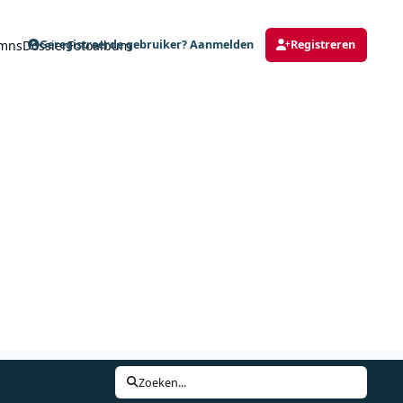
mns
Dossier
Fotoalbum
Geregistreerde gebruiker? Aanmelden
Registreren
Zoeken...