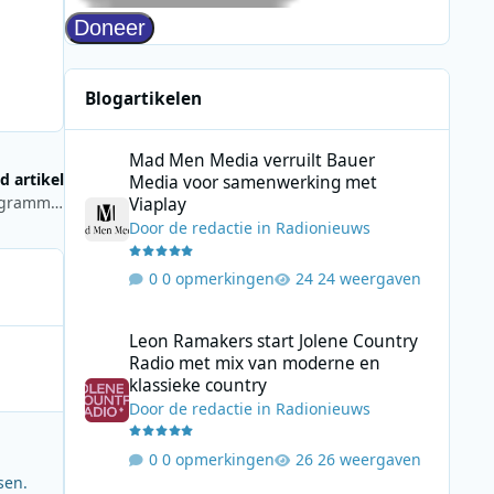
Blogartikelen
Mad Men Media verruilt Bauer Media voor samenwerking 
Mad Men Media verruilt Bauer
d artikel
Media voor samenwerking met
Deze week in De Nacht van Rutger op NPO Radio 1: EO-programmamaker Tijs van den Brink
Viaplay
Door
de redactie
in
Radionieuws
0 opmerkingen
24 weergaven
Leon Ramakers start Jolene Country Radio met mix van mo
Leon Ramakers start Jolene Country
Radio met mix van moderne en
klassieke country
Door
de redactie
in
Radionieuws
0 opmerkingen
26 weergaven
sen.