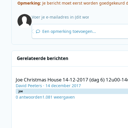
Opmerking:
Je bericht moet eerst worden goedgekeurd do
Een opmerking toevoegen...
Gerelateerde berichten
Joe Christmas House 14-12-2017 (dag 6) 12u00-14u00 Carl & 
Joe Christmas House 14-12-2017 (dag 6) 12u00-14
David Peeters
·
14 december 2017
joe
0
antwoorden
1.081
weergaven