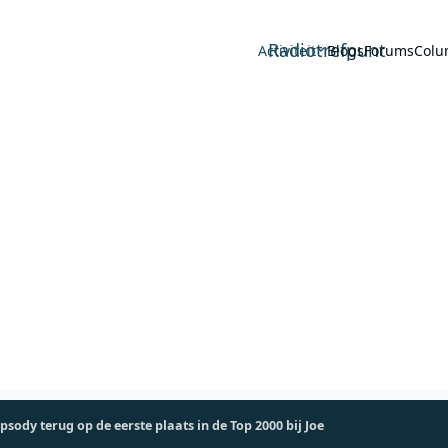
Radiotrefpunt
Activiteit
Blogs
Forums
Colu
ody terug op de eerste plaats in de Top 2000 bij Joe