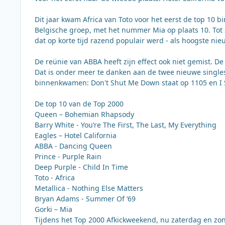
Dit jaar kwam Africa van Toto voor het eerst de top 10 
Belgische groep, met het nummer Mia op plaats 10. Tot 
dat op korte tijd razend populair werd - als hoogste
De reünie van ABBA heeft zijn effect ook niet gemist. D
Dat is onder meer te danken aan de twee nieuwe singl
binnenkwamen: Don't Shut Me Down staat op 1105 en I St
De top 10 van de Top 2000
Queen – Bohemian Rhapsody
Barry White - You’re The First, The Last, My Everything
Eagles – Hotel California
ABBA - Dancing Queen
Prince - Purple Rain
Deep Purple - Child In Time
Toto - Africa
Metallica - Nothing Else Matters
Bryan Adams - Summer Of ‘69
Gorki – Mia
Tijdens het Top 2000 Afkickweekend, nu zaterdag en zon