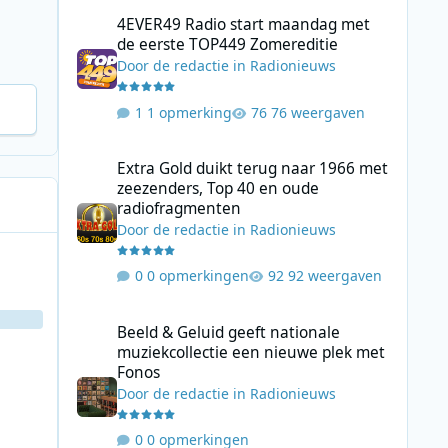
4EVER49 Radio start maandag met de eerste TOP449 Zome
4EVER49 Radio start maandag met
de eerste TOP449 Zomereditie
Door
de redactie
in
Radionieuws
1 opmerking
76 weergaven
Extra Gold duikt terug naar 1966 met zeezenders, Top 40
Extra Gold duikt terug naar 1966 met
zeezenders, Top 40 en oude
radiofragmenten
Door
de redactie
in
Radionieuws
0 opmerkingen
92 weergaven
Beeld & Geluid geeft nationale muziekcollectie een nieuw
Beeld & Geluid geeft nationale
muziekcollectie een nieuwe plek met
Fonos
Door
de redactie
in
Radionieuws
0 opmerkingen