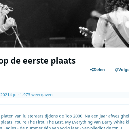
p de eerste plaats
Delen
Volg
 2021
4 jr.
· 1.973 weergaven
 platen van luisteraars tijdens de Top 2000. Na een jaar afwezighe
aats. You're The First, The Last, My Everything van Barry White k
an Eagles - de nummer één van vorig jaar - vervolledigt de top 3.