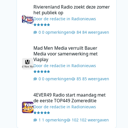
Rivierenland Radio zoekt deze zomer het publiek op
Rivierenland Radio zoekt deze zomer
het publiek op
Door
de redactie
in
Radionieuws
0 opmerkingen
84 weergaven
Mad Men Media verruilt Bauer Media voor samenwerking 
Mad Men Media verruilt Bauer
Media voor samenwerking met
Viaplay
Door
de redactie
in
Radionieuws
0 opmerkingen
85 weergaven
4EVER49 Radio start maandag met de eerste TOP449 Zome
4EVER49 Radio start maandag met
de eerste TOP449 Zomereditie
Door
de redactie
in
Radionieuws
1 opmerking
102 weergaven