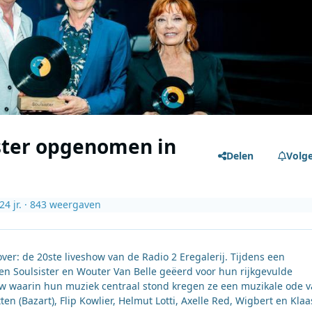
ister opgenomen in
Delen
Volg
2
4 jr.
· 843 weergaven
ver: de 20ste liveshow van de Radio 2 Eregalerij. Tijdens een
en Soulsister en Wouter Van Belle geëerd voor hun rijkgevulde
show waarin hun muziek centraal stond kregen ze een muzikale ode 
ten (Bazart), Flip Kowlier, Helmut Lotti, Axelle Red, Wigbert en Klaa