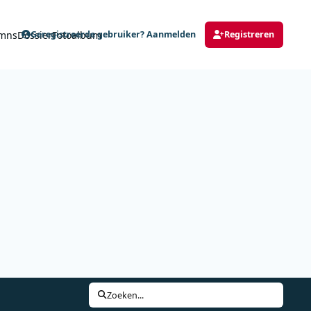
mns
Dossier
Fotoalbum
Geregistreerde gebruiker? Aanmelden
Registreren
Zoeken...