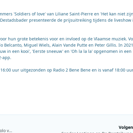
rs 'Soldiers of love' van Liliane Saint-Pierre en 'Het kan niet zijn
 Destadsbader presenteerde de prijsuitreiking tijdens de liveshow 
or hun grote betekenis voor en invloed op de Vlaamse muziek. Vo
o Belcanto, Miguel Wiels, Alain Vande Putte en Peter Gillis. In 202
uw in een kooi', 'Eerste sneeuw' en 'Oh la la la' opgenomen in een
2-app.
t 16:00 uur uitgezonden op Radio 2 Bene Bene en is vanaf 18:00 uu
Volgen
Coen Swijnenberg en Sander Lantinga na achttien jaar ook solo verder op 538 en Veronica