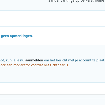
Sander Lantinga op De Perstribune
jn geen opmerkingen.
ebt, kun je je nu
aanmelden
om het bericht met je account te plaat
or een moderator voordat het zichtbaar is.