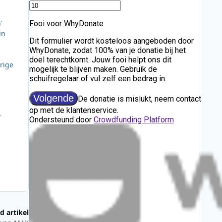
'
in
rige
1
r
d artikel