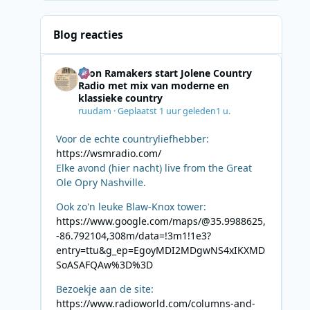
Blog reacties
Leon Ramakers start Jolene Country
Radio met mix van moderne en
klassieke country
ruudam
·
Geplaatst
1 uur geleden
1 u.
Voor de echte countryliefhebber:
https://wsmradio.com/
Elke avond (hier nacht) live from the Great
Ole Opry Nashville.
Ook zo'n leuke Blaw-Knox tower:
https://www.google.com/maps/@35.9988625,
-86.792104,308m/data=!3m1!1e3?
entry=ttu&g_ep=EgoyMDI2MDgwNS4xIKXMD
SoASAFQAw%3D%3D
Bezoekje aan de site:
https://www.radioworld.com/columns-and-