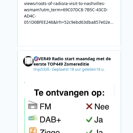
views/roots-of-radio/a-visit-to-nashvilles-
wsmam?utm_term=69C07DC8-7B5C-43CD-
AD4C-
051D0BFEE246&lrh=52c9ebd63dba857e02ec
34def61fb57ae9c943943efa8430daaa94f39e5
3e11b&utm_campaign=0028F35E-226C-4B60-
AC88-
AB2831C8A639&utm_medium=email&utm_co
ntent=492E7A06-2B42-4737-B74D-
4EVER49 Radio start maandag met de
8F09201A140D&utm_source=SmartBrief
eerste TOP449 Zomereditie
thijs5326
·
Geplaatst
18 uur geleden
18 u.
.