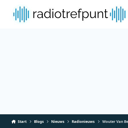
Spring naar bijdragen
Start
Blogs
Nieuws
Radionieuws
Wouter Van Bel