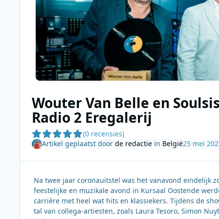
Wouter Van Belle en Souls
Radio 2 Eregalerij
(0 recensies)
Artikel geplaatst door
de redactie
in
België
25 mei 202
Na twee jaar coronauitstel was het vanavond eindelijk zo
feestelijke en muzikale avond in Kursaal Oostende werd
carrière met heel wat hits en klassiekers. Tijdens de 
tal van collega-artiesten, zoals Laura Tesoro, Simon Nuyt