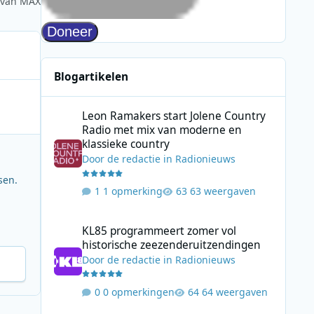
 van MAX
Blogartikelen
Leon Ramakers start Jolene Country Radio met mix van mo
Leon Ramakers start Jolene Country
Radio met mix van moderne en
klassieke country
Door
de redactie
in
Radionieuws
sen.
1 opmerking
63 weergaven
KL85 programmeert zomer vol historische zeezenderuitz
KL85 programmeert zomer vol
historische zeezenderuitzendingen
Door
de redactie
in
Radionieuws
0 opmerkingen
64 weergaven