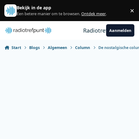
Spring naar bijdragen
Bekijk in de app
×
Sl
Een betere manier om te browsen.
Ontdek meer
.
Radiotrefpunt
Aanmelden
Start
Blogs
Algemeen
Column
De nostalgische colu