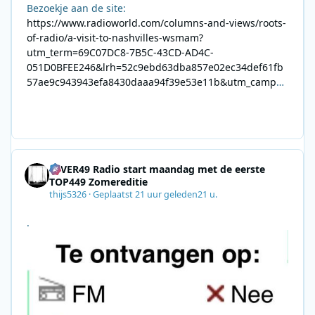
Bezoekje aan de site:
https://www.radioworld.com/columns-and-views/roots-
of-radio/a-visit-to-nashvilles-wsmam?
utm_term=69C07DC8-7B5C-43CD-AD4C-
051D0BFEE246&lrh=52c9ebd63dba857e02ec34def61fb
57ae9c943943efa8430daaa94f39e53e11b&utm_campai
gn=0028F35E-226C-4B60-AC88-
AB2831C8A639&utm_medium=email&utm_content=492
E7A06-2B42-4737-B74D-
8F09201A140D&utm_source=SmartBrief
4EVER49 Radio start maandag met de eerste
TOP449 Zomereditie
thijs5326
·
Geplaatst
21 uur geleden
21 u.
.