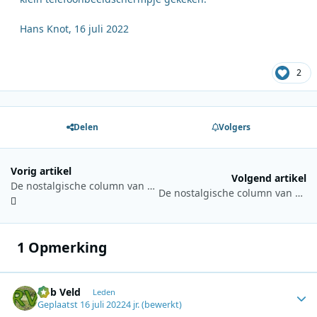
Hans Knot, 16 juli 2022
2
Delen
Volgers
Vorig artikel
Volgend artikel
De nostalgische column van Hans Knot 3 juli 2022
De nostalgische column van Hans Knot 30 juli 2022
1 Opmerking
Rob Veld
Autho
Leden
Geplaatst
16 juli 2022
4 jr.
(bewerkt)