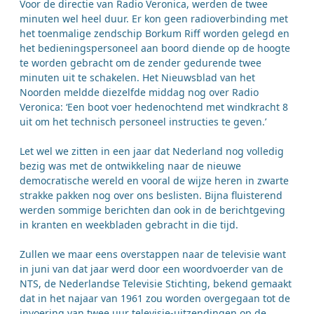
Voor de directie van Radio Veronica, werden de twee
minuten wel heel duur. Er kon geen radioverbinding met
het toenmalige zendschip Borkum Riff worden gelegd en
het bedieningspersoneel aan boord diende op de hoogte
te worden gebracht om de zender gedurende twee
minuten uit te schakelen. Het Nieuwsblad van het
Noorden meldde diezelfde middag nog over Radio
Veronica: ‘Een boot voer hedenochtend met windkracht 8
uit om het technisch personeel instructies te geven.’
Let wel we zitten in een jaar dat Nederland nog volledig
bezig was met de ontwikkeling naar de nieuwe
democratische wereld en vooral de wijze heren in zwarte
strakke pakken nog over ons beslisten. Bijna fluisterend
werden sommige berichten dan ook in de berichtgeving
in kranten en weekbladen gebracht in die tijd.
Zullen we maar eens overstappen naar de televisie want
in juni van dat jaar werd door een woordvoerder van de
NTS, de Nederlandse Televisie Stichting, bekend gemaakt
dat in het najaar van 1961 zou worden overgegaan tot de
invoering van twee uur televisie-uitzendingen op de