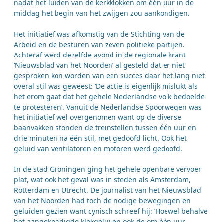
nadat het luiden van de kerkklokken om één uur in de
middag het begin van het zwijgen zou aankondigen.
Het initiatief was afkomstig van de Stichting van de
Arbeid en de besturen van zeven politieke partijen.
Achteraf werd dezelfde avond in de regionale krant
‘Nieuwsblad van het Noorden’ al gesteld dat er niet
gesproken kon worden van een succes daar het lang niet
overal stil was geweest: ‘De actie is eigenlijk mislukt als
het erom gaat dat het gehele Nederlandse volk bedoelde
te protesteren’. Vanuit de Nederlandse Spoorwegen was
het initiatief wel overgenomen want op de diverse
baanvakken stonden de treinstellen tussen één uur en
drie minuten na één stil, met gedoofd licht. Ook het
geluid van ventilatoren en motoren werd gedoofd.
In de stad Groningen ging het gehele openbare vervoer
plat, wat ook het geval was in steden als Amsterdam,
Rotterdam en Utrecht. De journalist van het Nieuwsblad
van het Noorden had toch de nodige bewegingen en
geluiden gezien want cynisch schreef hij: ’Hoewel behalve
het aangekondigde klokgelui en ook de om één uur