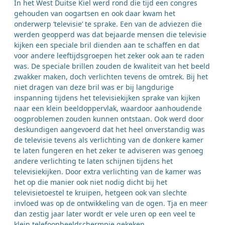
In het West Duitse Kiel werd rond die tijd een congres
gehouden van oogartsen en ook daar kwam het
onderwerp ‘televisie’ te sprake. Een van de adviezen die
werden geopperd was dat bejaarde mensen die televisie
kijken een speciale bril dienden aan te schaffen en dat
voor andere leeftijdsgroepen het zeker ook aan te raden
was. De speciale brillen zouden de kwaliteit van het beeld
zwakker maken, doch verlichten tevens de omtrek. Bij het
niet dragen van deze bril was er bij langdurige
inspanning tijdens het televisiekijken sprake van kijken
naar een klein beeldoppervlak, waardoor aanhoudende
oogproblemen zouden kunnen ontstaan. Ook werd door
deskundigen aangevoerd dat het heel onverstandig was
de televisie tevens als verlichting van de donkere kamer
te laten fungeren en het zeker te adviseren was genoeg
andere verlichting te laten schijnen tijdens het
televisiekijken. Door extra verlichting van de kamer was
het op die manier ook niet nodig dicht bij het
televisietoestel te kruipen, hetgeen ook van slechte
invloed was op de ontwikkeling van de ogen. Tja en meer
dan zestig jaar later wordt er vele uren op een veel te
klein telefoonbeeldschermpje gekeken.