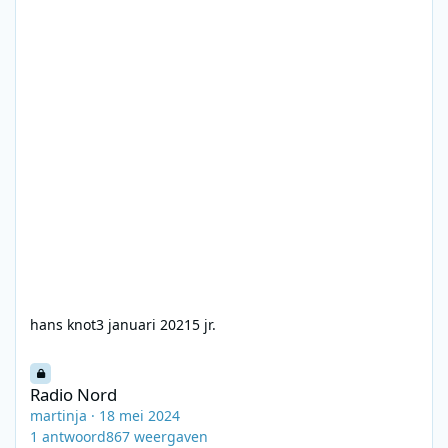
hans knot
3 januari 2021
5 jr.
Radio Nord
Radio Nord
martinja
·
18 mei 2024
1
antwoord
867
weergaven