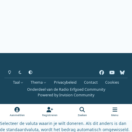
Heldere modus
Donkere modus
Systeemvoorkeur
f
y
b
a
o
l
Taal
Thema
Privacybeleid
Contact
Cookies
c
u
u
Onderdeel van de Radio Erfgoed Community
e
t
e
Powered by
Invision Community
b
u
s
o
b
k
o
e
y
Aanmelden
Registreren
Zoeken
Menu
k
Selecteer de valuta waarin je wilt doneren. Als dit anders is dan
de standaardvaluta, wordt het bedrag automatisch omgewisseld.