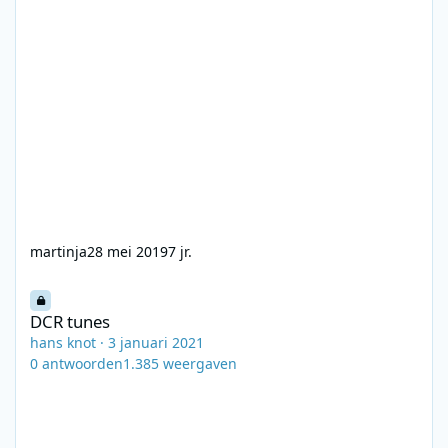
martinja
28 mei 2019
7 jr.
DCR tunes
DCR tunes
hans knot
·
3 januari 2021
0
antwoorden
1.385
weergaven