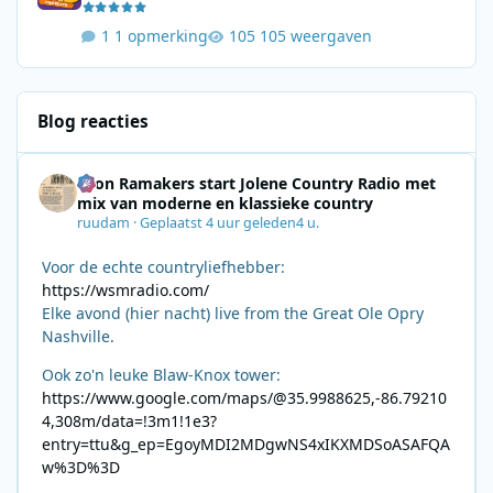
1 opmerking
105 weergaven
Blog reacties
Leon Ramakers start Jolene Country Radio met
mix van moderne en klassieke country
ruudam
·
Geplaatst
4 uur geleden
4 u.
Voor de echte countryliefhebber:
https://wsmradio.com/
Elke avond (hier nacht) live from the Great Ole Opry
Nashville.
Ook zo'n leuke Blaw-Knox tower:
https://www.google.com/maps/@35.9988625,-86.79210
4,308m/data=!3m1!1e3?
entry=ttu&g_ep=EgoyMDI2MDgwNS4xIKXMDSoASAFQA
w%3D%3D