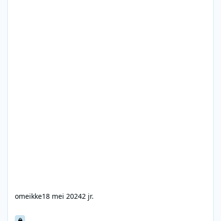
omeikke
18 mei 2024
2 jr.
Radio Nord