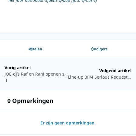
het jaar nationaal tijdens Q-pop (foto Qmusic)
Delen
Volgers
Vorig artikel
Volgend artikel
JOE-dj’s Raf en Rani openen samen met Antwerps burgemeester Bart De Wever en Jaap Reesema het magische JOE Christmas House
Line-up 3FM Serious Request bekend: meer dan 40 artiesten uit binnen- en buitenland treden op bij het Glazen Huis in Nijmegen
0 Opmerkingen
Er zijn geen opmerkingen.