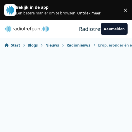
Spring naar bijdragen
Bekijk in de app
×
Sl
Een betere manier om te browsen.
Ontdek meer
.
Radiotrefpunt
Aanmelden
Start
Blogs
Nieuws
Radionieuws
Erop, eronder én e