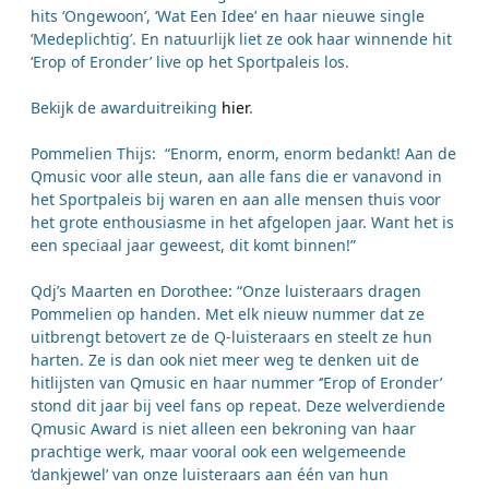
hits ‘Ongewoon’, ‘Wat Een Idee’ en haar nieuwe single
‘Medeplichtig’. En natuurlijk liet ze ook haar winnende hit
‘Erop of Eronder’ live op het Sportpaleis los.
Bekijk de awarduitreiking
hier
.
Pommelien Thijs: “Enorm, enorm, enorm bedankt! Aan de
Qmusic voor alle steun, aan alle fans die er vanavond in
het Sportpaleis bij waren en aan alle mensen thuis voor
het grote enthousiasme in het afgelopen jaar. Want het is
een speciaal jaar geweest, dit komt binnen!”
Qdj’s Maarten en Dorothee: “Onze luisteraars dragen
Pommelien op handen. Met elk nieuw nummer dat ze
uitbrengt betovert ze de Q-luisteraars en steelt ze hun
harten. Ze is dan ook niet meer weg te denken uit de
hitlijsten van Qmusic en haar nummer ‘’Erop of Eronder’
stond dit jaar bij veel fans op repeat. Deze welverdiende
Qmusic Award is niet alleen een bekroning van haar
prachtige werk, maar vooral ook een welgemeende
‘dankjewel’ van onze luisteraars aan één van hun