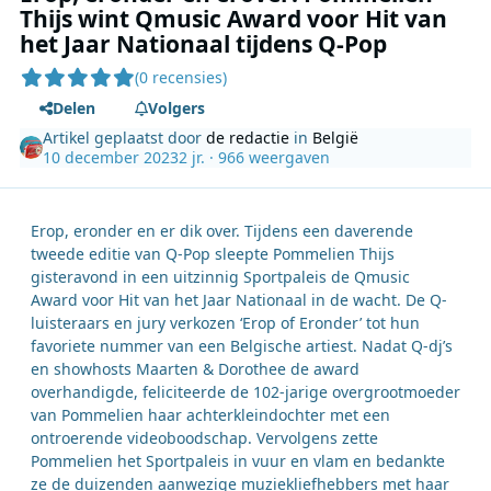
Thijs wint Qmusic Award voor Hit van
het Jaar Nationaal tijdens Q-Pop
(0 recensies)
Delen
Volgers
Artikel geplaatst door
de redactie
in
België
10 december 2023
2 jr.
· 966 weergaven
Erop, eronder en er dik over. Tijdens een daverende
tweede editie van Q-Pop sleepte Pommelien Thijs
gisteravond in een uitzinnig Sportpaleis de Qmusic
Award voor Hit van het Jaar Nationaal in de wacht. De Q-
luisteraars en jury verkozen ‘Erop of Eronder’ tot hun
favoriete nummer van een Belgische artiest. Nadat Q-dj’s
en showhosts Maarten & Dorothee de award
overhandigde, feliciteerde de 102-jarige overgrootmoeder
van Pommelien haar achterkleindochter met een
ontroerende videoboodschap. Vervolgens zette
Pommelien het Sportpaleis in vuur en vlam en bedankte
ze de duizenden aanwezige muziekliefhebbers met haar