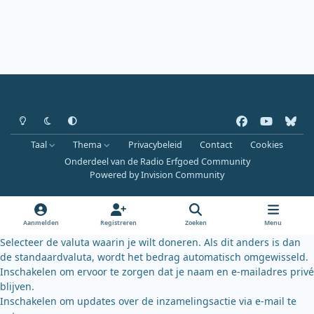
Heldere modus
Donkere modus
Systeemvoorkeur
f
y
b
a
o
l
Taal
Thema
Privacybeleid
Contact
Cookies
c
u
u
Onderdeel van de Radio Erfgoed Community
e
t
e
Powered by
Invision Community
b
u
s
o
b
k
o
e
y
Aanmelden
Registreren
Zoeken
Menu
k
Selecteer de valuta waarin je wilt doneren. Als dit anders is dan
de standaardvaluta, wordt het bedrag automatisch omgewisseld.
Inschakelen om ervoor te zorgen dat je naam en e-mailadres privé
blijven.
Inschakelen om updates over de inzamelingsactie via e-mail te