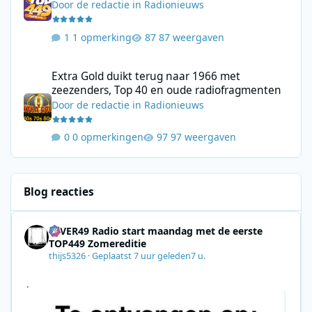
Door
de redactie
in
Radionieuws
1 opmerking
87 weergaven
Extra Gold duikt terug naar 1966 met zeezenders, Top 40 en ou
Extra Gold duikt terug naar 1966 met
zeezenders, Top 40 en oude radiofragmenten
Door
de redactie
in
Radionieuws
0 opmerkingen
97 weergaven
Blog reacties
4EVER49 Radio start maandag met de eerste
TOP449 Zomereditie
thijs5326
·
Geplaatst
7 uur geleden
7 u.
.