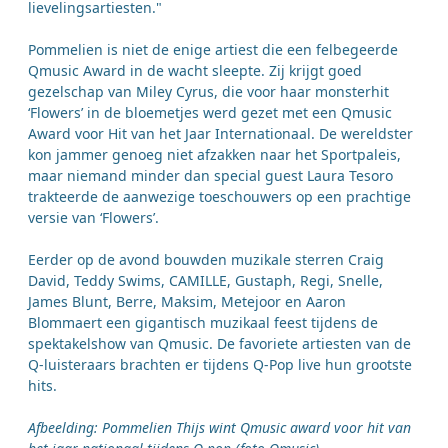
lievelingsartiesten."
Pommelien is niet de enige artiest die een felbegeerde
Qmusic Award in de wacht sleepte. Zij krijgt goed
gezelschap van Miley Cyrus, die voor haar monsterhit
‘Flowers’ in de bloemetjes werd gezet met een Qmusic
Award voor Hit van het Jaar Internationaal. De wereldster
kon jammer genoeg niet afzakken naar het Sportpaleis,
maar niemand minder dan special guest Laura Tesoro
trakteerde de aanwezige toeschouwers op een prachtige
versie van ‘Flowers’.
Eerder op de avond bouwden muzikale sterren Craig
David, Teddy Swims, CAMILLE, Gustaph, Regi, Snelle,
James Blunt, Berre, Maksim, Metejoor en Aaron
Blommaert een gigantisch muzikaal feest tijdens de
spektakelshow van Qmusic. De favoriete artiesten van de
Q-luisteraars brachten er tijdens Q-Pop live hun grootste
hits.
Afbeelding: Pommelien Thijs wint Qmusic award voor hit van