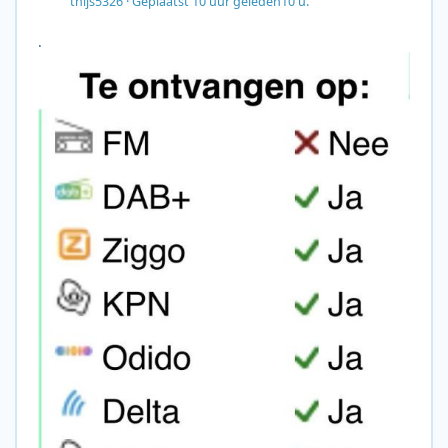
thijs5326
·
Geplaatst
10 uur geleden
10 u.
.