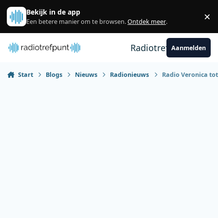
Spring naar bijdragen
Bekijk in de app
×
Sl
Een betere manier om te browsen.
Ontdek meer
.
Radiotrefpunt
Aanmelden
Start
Blogs
Nieuws
Radionieuws
Radio Veronica tot