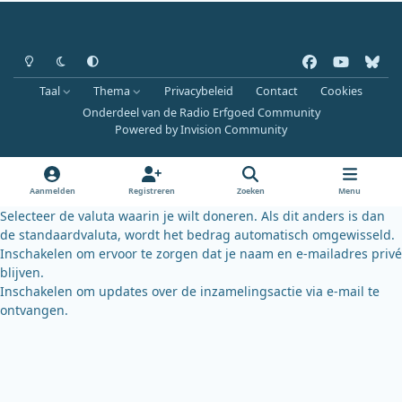
Heldere modus
Donkere modus
Systeemvoorkeur
f
y
b
a
o
l
Taal
Thema
Privacybeleid
Contact
Cookies
c
u
u
Onderdeel van de Radio Erfgoed Community
e
t
e
Powered by
Invision Community
b
u
s
o
b
k
o
e
y
Aanmelden
Registreren
Zoeken
Menu
k
Selecteer de valuta waarin je wilt doneren. Als dit anders is dan
de standaardvaluta, wordt het bedrag automatisch omgewisseld.
Inschakelen om ervoor te zorgen dat je naam en e-mailadres privé
blijven.
Inschakelen om updates over de inzamelingsactie via e-mail te
ontvangen.