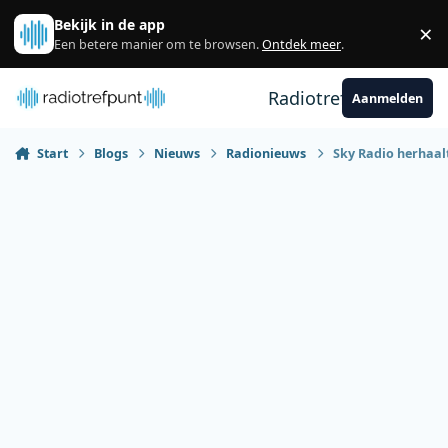
Spring naar bijdragen
Bekijk in de app
×
Sl
Een betere manier om te browsen.
Ontdek meer
.
Radiotrefpunt
Aanmelden
Start
Blogs
Nieuws
Radionieuws
Sky Radio herhaal