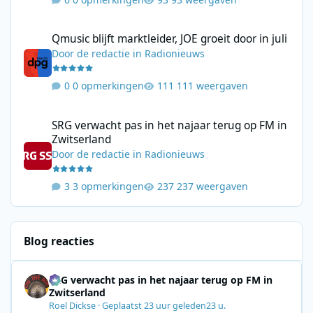
Qmusic blijft marktleider, JOE groeit door in juli
Qmusic blijft marktleider, JOE groeit door in juli
Door
de redactie
in
Radionieuws
0 opmerkingen
111 weergaven
SRG verwacht pas in het najaar terug op FM in Zwitserland
SRG verwacht pas in het najaar terug op FM in
Zwitserland
Door
de redactie
in
Radionieuws
3 opmerkingen
237 weergaven
Blog reacties
SRG verwacht pas in het najaar terug op FM in
Zwitserland
Roel Dickse
·
Geplaatst
23 uur geleden
23 u.