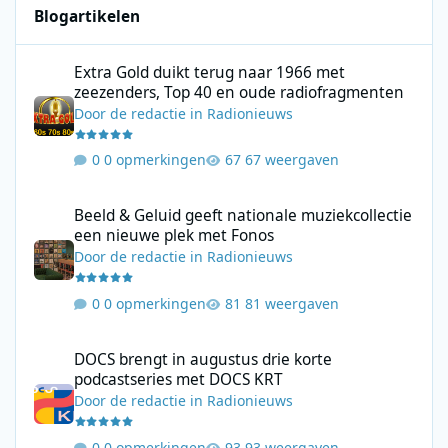
Blogartikelen
Extra Gold duikt terug naar 1966 met zeezenders, Top 40 en ou
Extra Gold duikt terug naar 1966 met
zeezenders, Top 40 en oude radiofragmenten
Door
de redactie
in
Radionieuws
0 opmerkingen
67 weergaven
Beeld & Geluid geeft nationale muziekcollectie een nieuwe plek
Beeld & Geluid geeft nationale muziekcollectie
een nieuwe plek met Fonos
Door
de redactie
in
Radionieuws
0 opmerkingen
81 weergaven
DOCS brengt in augustus drie korte podcastseries met DOCS KR
DOCS brengt in augustus drie korte
podcastseries met DOCS KRT
Door
de redactie
in
Radionieuws
0 opmerkingen
93 weergaven