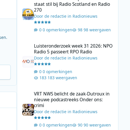
staat stil bij Radio Scotland en Radio
270
Door
de redactie
in
Radionieuws
0 opmerkingen
98 weergaven
sen.
Luisteronderzoek week 31 2026: NPO Radio 5 passeert RP
Luisteronderzoek week 31 2026: NPO
Radio 5 passeert RPO Radio
Door
de redactie
in
Radionieuws
0 opmerkingen
183 weergaven
VRT NWS belicht de zaak-Dutroux in nieuwe podcastreeks
VRT NWS belicht de zaak-Dutroux in
nieuwe podcastreeks Onder ons:
crimi
Door
de redactie
in
Radionieuws
0 opmerkingen
90 weergaven