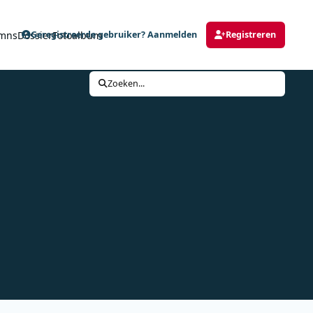
mns
Dossier
Fotoalbum
Geregistreerde gebruiker? Aanmelden
Registreren
Zoeken...