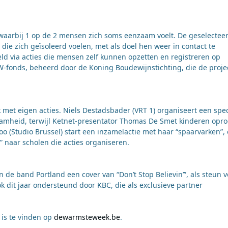
waarbij 1 op de 2 mensen zich soms eenzaam voelt. De geselectee
ie zich geïsoleerd voelen, met als doel hen weer in contact te
d via acties die mensen zelf kunnen opzetten en registreren op
fonds, beheerd door de Koning Boudewijnstichting, die de proje
et eigen acties. Niels Destadsbader (VRT 1) organiseert een spec
aamheid, terwijl Ketnet-presentator Thomas De Smet kinderen opro
(Studio Brussel) start een inzamelactie met haar “spaarvarken”,
 naar scholen die acties organiseren.
de band Portland een cover van “Don’t Stop Believin’”, als steun v
 dit jaar ondersteund door KBC, die als exclusieve partner
is te vinden op
dewarmsteweek.be
.