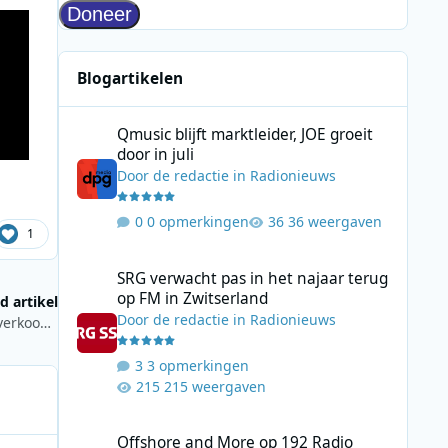
Blogartikelen
Qmusic blijft marktleider, JOE groeit door in juli
Qmusic blijft marktleider, JOE groeit
door in juli
Door
de redactie
in
Radionieuws
0 opmerkingen
36 weergaven
1
SRG verwacht pas in het najaar terug op FM in Zwitserlan
SRG verwacht pas in het najaar terug
op FM in Zwitserland
d artikel
Door
de redactie
in
Radionieuws
Kane hoofdact bij Radio 10 Top 4000 in Concert 2024, kaartverkoop gestart
3 opmerkingen
215 weergaven
Offshore and More op 192 Radio staat stil bij Radio Scotl
Offshore and More op 192 Radio