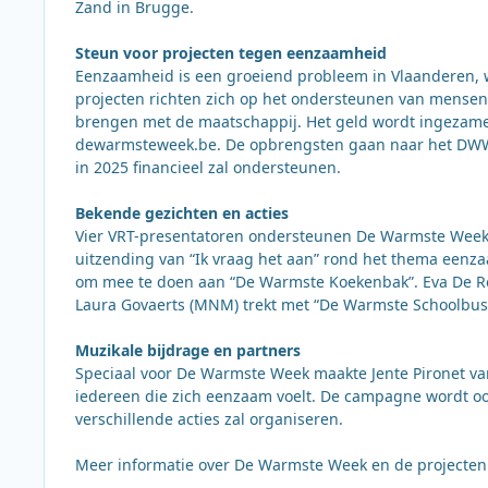
Zand in Brugge.
Steun voor projecten tegen eenzaamheid
Eenzaamheid is een groeiend probleem in Vlaanderen, 
projecten richten zich op het ondersteunen van mensen d
brengen met de maatschappij. Het geld wordt ingezamel
dewarmsteweek.be. De opbrengsten gaan naar het DWW-
in 2025 financieel zal ondersteunen.
Bekende gezichten en acties
Vier VRT-presentatoren ondersteunen De Warmste Week m
uitzending van “Ik vraag het aan” rond het thema eenz
om mee te doen aan “De Warmste Koekenbak”. Eva De Roo 
Laura Govaerts (MNM) trekt met “De Warmste Schoolbus”
Muzikale bijdrage en partners
Speciaal voor De Warmste Week maakte Jente Pironet van 
iedereen die zich eenzaam voelt. De campagne wordt ook
verschillende acties zal organiseren.
Meer informatie over De Warmste Week en de projecten 