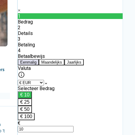
ers
n
 ’t