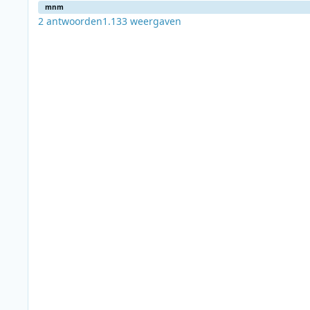
mnm
2
antwoorden
1.133
weergaven