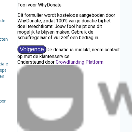
rde
cten
iale
ept
 en
oor