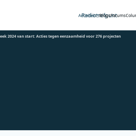
Radiotrefpunt
Activiteit
Blogs
Forums
Colu
ek 2024 van start: Acties tegen eenzaamheid voor 276 projecten