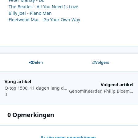
Peter Maffay - Du
The Beatles - All You Need Is Love
Billy Joel - Piano Man
Fleetwood Mac - Go Your Own Way
Delen
Volgers
Vorig artikel
Volgend artikel
Q-top 1500: 11 dagen lang de grootste hits op Qmusic
Genomineerden Philip Bloemendal Prijs 2024 bekendgemaakt
0 Opmerkingen
Er zijn geen opmerkingen.