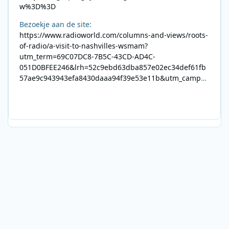
w%3D%3D
Bezoekje aan de site:
https://www.radioworld.com/columns-and-views/roots-
of-radio/a-visit-to-nashvilles-wsmam?
utm_term=69C07DC8-7B5C-43CD-AD4C-
051D0BFEE246&lrh=52c9ebd63dba857e02ec34def61fb
57ae9c943943efa8430daaa94f39e53e11b&utm_campai
gn=0028F35E-226C-4B60-AC88-
AB2831C8A639&utm_medium=email&utm_content=492
E7A06-2B42-4737-B74D-
8F09201A140D&utm_source=SmartBrief