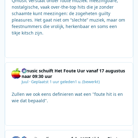
Qmusic verstaat onder foute muziek: meezingbare,
nostalgische, vaak over‑the‑top hits die je zonder
schaamte kunt meezingen: de zogeheten guilty
pleasures. Het gaat niet om “slechte” muziek, maar om
feestnummers die vrolijk, herkenbaar en soms een
tikje kitsch zijn.
Qmusic schuift Het Foute Uur vanaf 17 augustus
naar 09:30 uur
Juul
·
Geplaatst
1 uur geleden
1 u.
(bewerkt)
Zullen we ook eens definieren wat een "foute hit is en
wie dat bepaald".