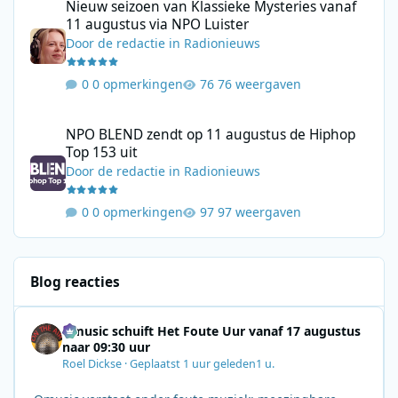
Nieuw seizoen van Klassieke Mysteries vanaf
11 augustus via NPO Luister
Door
de redactie
in
Radionieuws
0 opmerkingen
76 weergaven
NPO BLEND zendt op 11 augustus de Hiphop Top 153 uit
NPO BLEND zendt op 11 augustus de Hiphop
Top 153 uit
Door
de redactie
in
Radionieuws
0 opmerkingen
97 weergaven
Blog reacties
Qmusic schuift Het Foute Uur vanaf 17 augustus
naar 09:30 uur
Roel Dickse
·
Geplaatst
1 uur geleden
1 u.