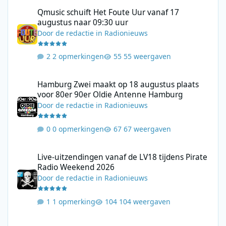
Qmusic schuift Het Foute Uur vanaf 17 augustus naar 09:30 uur
Qmusic schuift Het Foute Uur vanaf 17
augustus naar 09:30 uur
Door
de redactie
in
Radionieuws
2 opmerkingen
55 weergaven
Hamburg Zwei maakt op 18 augustus plaats voor 80er 90er Ol
Hamburg Zwei maakt op 18 augustus plaats
voor 80er 90er Oldie Antenne Hamburg
Door
de redactie
in
Radionieuws
0 opmerkingen
67 weergaven
Live-uitzendingen vanaf de LV18 tijdens Pirate Radio Weekend 
Live-uitzendingen vanaf de LV18 tijdens Pirate
Radio Weekend 2026
Door
de redactie
in
Radionieuws
1 opmerking
104 weergaven
Nieuw seizoen van Klassieke Mysteries vanaf 11 augustus via N