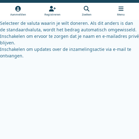
o
b
k
o
e
y
Aanmelden
Registreren
Zoeken
Menu
k
Selecteer de valuta waarin je wilt doneren. Als dit anders is dan
de standaardvaluta, wordt het bedrag automatisch omgewisseld.
Inschakelen om ervoor te zorgen dat je naam en e-mailadres privé
blijven.
Inschakelen om updates over de inzamelingsactie via e-mail te
ontvangen.