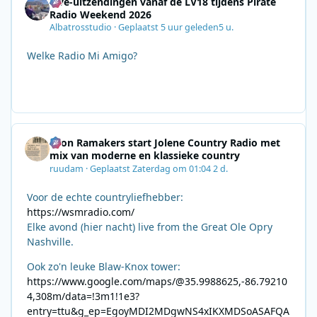
Live-uitzendingen vanaf de LV18 tijdens Pirate
Radio Weekend 2026
Albatrosstudio
·
Geplaatst
5 uur geleden
5 u.
Welke Radio Mi Amigo?
Leon Ramakers start Jolene Country Radio met
mix van moderne en klassieke country
ruudam
·
Geplaatst
Zaterdag om 01:04
2 d.
Voor de echte countryliefhebber:
https://wsmradio.com/
Elke avond (hier nacht) live from the Great Ole Opry
Nashville.
Ook zo'n leuke Blaw-Knox tower:
https://www.google.com/maps/@35.9988625,-86.79210
4,308m/data=!3m1!1e3?
entry=ttu&g_ep=EgoyMDI2MDgwNS4xIKXMDSoASAFQA