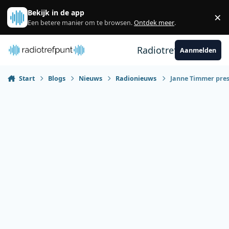
Spring naar bijdragen
Bekijk in de app
×
Sl
Een betere manier om te browsen.
Ontdek meer
.
Radiotrefpunt
Aanmelden
Start
Blogs
Nieuws
Radionieuws
Janne Timmer pre