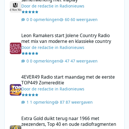
Door
de redactie
in
Radionieuws
0 opmerkingen
60 weergaven
Leon Ramakers start Jolene Country Radio met mix van moderne 
Leon Ramakers start Jolene Country Radio
met mix van moderne en klassieke country
Door
de redactie
in
Radionieuws
0 opmerkingen
47 weergaven
4EVER49 Radio start maandag met de eerste TOP449 Zomerediti
4EVER49 Radio start maandag met de eerste
TOP449 Zomereditie
Door
de redactie
in
Radionieuws
1 opmerking
87 weergaven
Extra Gold duikt terug naar 1966 met zeezenders, Top 40 en ou
Extra Gold duikt terug naar 1966 met
zeezenders, Top 40 en oude radiofragmenten