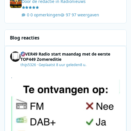
Door
de redactie
in
Radionieuws
0 opmerkingen
97 weergaven
Blog reacties
4EVER49 Radio start maandag met de eerste
TOP449 Zomereditie
thijs5326
·
Geplaatst
8 uur geleden
8 u.
.