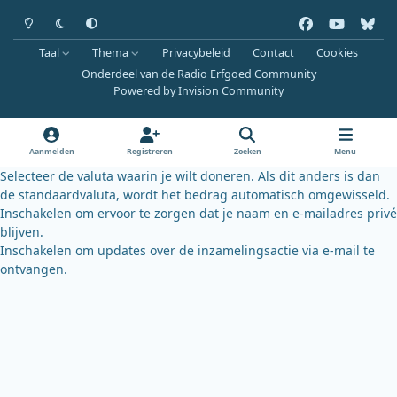
Heldere modus
Donkere modus
Systeemvoorkeur
f
y
b
a
o
l
Taal
Thema
Privacybeleid
Contact
Cookies
c
u
u
Onderdeel van de Radio Erfgoed Community
e
t
e
Powered by
Invision Community
b
u
s
o
b
k
o
e
y
Aanmelden
Registreren
Zoeken
Menu
k
Selecteer de valuta waarin je wilt doneren. Als dit anders is dan
de standaardvaluta, wordt het bedrag automatisch omgewisseld.
Inschakelen om ervoor te zorgen dat je naam en e-mailadres privé
blijven.
Inschakelen om updates over de inzamelingsactie via e-mail te
ontvangen.