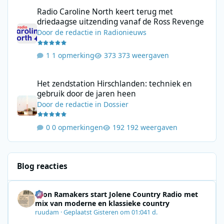
Radio Caroline North keert terug met driedaagse uitzending va
Radio Caroline North keert terug met
driedaagse uitzending vanaf de Ross Revenge
Door
de redactie
in
Radionieuws
1 opmerking
373 weergaven
Het zendstation Hirschlanden: techniek en gebruik door de jar
Het zendstation Hirschlanden: techniek en
gebruik door de jaren heen
Door
de redactie
in
Dossier
0 opmerkingen
192 weergaven
Blog reacties
Leon Ramakers start Jolene Country Radio met
mix van moderne en klassieke country
ruudam
·
Geplaatst
Gisteren om 01:04
1 d.