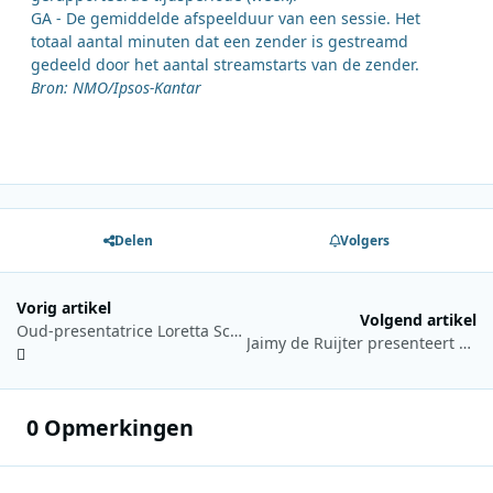
GA - De gemiddelde afspeelduur van een sessie. Het
totaal aantal minuten dat een zender is gestreamd
gedeeld door het aantal streamstarts van de zender.
Bron: NMO/Ipsos-Kantar
Delen
Volgers
Vorig artikel
Volgend artikel
Oud-presentatrice Loretta Schrijver (68) overleden
Jaimy de Ruijter presenteert dagelijks ‘Jaimy’s Jamz’ op NPO Blend
0 Opmerkingen