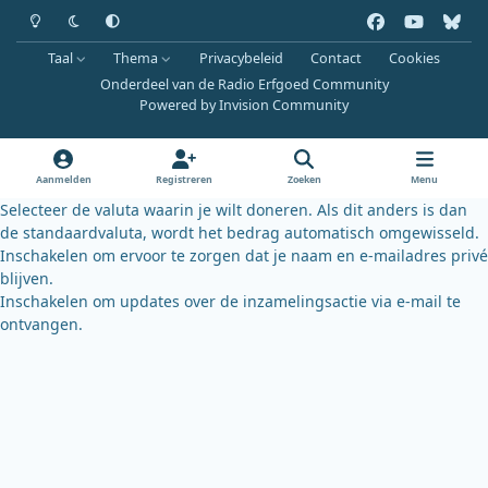
Heldere modus
Donkere modus
Systeemvoorkeur
f
y
b
a
o
l
Taal
Thema
Privacybeleid
Contact
Cookies
c
u
u
Onderdeel van de Radio Erfgoed Community
e
t
e
Powered by
Invision Community
b
u
s
o
b
k
o
e
y
Aanmelden
Registreren
Zoeken
Menu
k
Selecteer de valuta waarin je wilt doneren. Als dit anders is dan
de standaardvaluta, wordt het bedrag automatisch omgewisseld.
Inschakelen om ervoor te zorgen dat je naam en e-mailadres privé
blijven.
Inschakelen om updates over de inzamelingsactie via e-mail te
ontvangen.