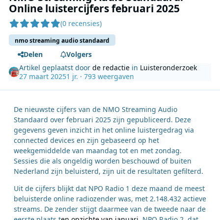
Online luistercijfers februari 2025
(0 recensies)
nmo streaming audio standaard
Delen
Volgers
Artikel geplaatst door
de redactie
in
Luisteronderzoek
27 maart 2025
1 jr.
· 793 weergaven
De nieuwste cijfers van de NMO Streaming Audio
Standaard over februari 2025 zijn gepubliceerd. Deze
gegevens geven inzicht in het online luistergedrag via
connected devices en zijn gebaseerd op het
weekgemiddelde van maandag tot en met zondag.
Sessies die als ongeldig worden beschouwd of buiten
Nederland zijn beluisterd, zijn uit de resultaten gefilterd.
Uit de cijfers blijkt dat NPO Radio 1 deze maand de meest
beluisterde online radiozender was, met 2.148.432 actieve
streams. De zender stijgt daarmee van de tweede naar de
eerste plaats t
en opzichte van januari
. NPO Radio 2, dat