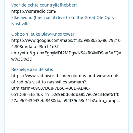
Voor de echte countryliefhebber:
https://wsmradio.com/
Elke avond (hier nacht) live from the Great Ole Opry
Nashville.
Ook zo'n leuke Blaw-Knox tower:
https://www.google.com/maps/@35.9988625,-86.79210
4,308m/data=!3m1!1e3?
entry=ttu&g_ep=EgoyMDI2MDgwNS4xIKXMDSoASAFQA
w%3D%3D
Bezoekje aan de site:
https://www.radioworld.com/columns-and-views/roots-
of-radio/a-visit-to-nashvilles-wsmam?
utm_term=69C07DC8-7B5C-43CD-AD4C-
051D0BFEE246&lrh=52c9ebd63dba857e02ec34def61fb
57ae9c943943efa8430daaa94f39e53e11b&utm_campai
gn=0028F35E-226C-4B60-AC88-
AB2831C8A639&utm_medium=email&utm_content=492
E7A06-2B42-4737-B74D-
8F09201A140D&utm_source=SmartBrief