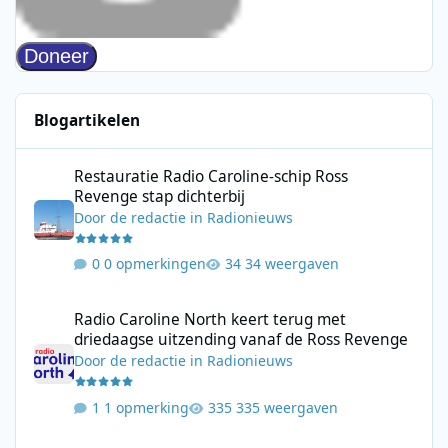
Blogartikelen
Restauratie Radio Caroline-schip Ross Revenge stap dichterbij
Restauratie Radio Caroline-schip Ross
Revenge stap dichterbij
Door
de redactie
in
Radionieuws
0 opmerkingen
34 weergaven
Radio Caroline North keert terug met driedaagse uitzending va
Radio Caroline North keert terug met
driedaagse uitzending vanaf de Ross Revenge
Door
de redactie
in
Radionieuws
1 opmerking
335 weergaven
Het zendstation Hirschlanden: techniek en gebruik door de jar