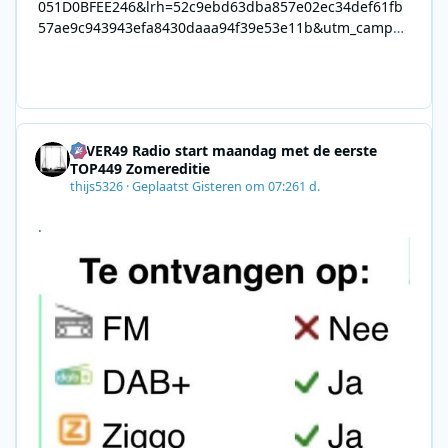
051D0BFEE246&lrh=52c9ebd63dba857e02ec34def61fb
57ae9c943943efa8430daaa94f39e53e11b&utm_campai
gn=0028F35E-226C-4B60-AC88-
AB2831C8A639&utm_medium=email&utm_content=492
E7A06-2B42-4737-B74D-
8F09201A140D&utm_source=SmartBrief
4EVER49 Radio start maandag met de eerste
TOP449 Zomereditie
thijs5326
·
Geplaatst
Gisteren om 07:26
1 d.
.