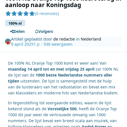
aanloop naar Koningsdag
(0 recensies)
100% nl
Delen
Volgers
Artikel geplaatst door
de redactie
in
Nederland
9 april 2025
1 jr.
· 936 weergaven
De 100% NL Oranje Top 1000 komt er weer aan! Van
maandag 14 april tot en met vrijdag 25 april
zal 100% NL
de lijst van de
1000 beste Nederlandse nummers aller
tijden
uitzenden. De lijst is samengesteld met de hulp
van de luisteraars van het radiostation en bevat een mix
van klassiekers en moderne hits van Nederlandse bodem.
In tegenstelling tot voorgaande edities, waarin de lijst
bekend stond als de
Vorstelijke 500
, heeft de Oranje Top
1000 dit jaar weer de vertrouwde omvang van 1000
nummers. De lijst bevat een breed scala aan muziek, van
tijdloze klassiekers van artiesten zoals
André Hazes
en