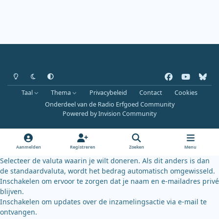
Heldere modus
Donkere modus
Systeemvoorkeur
f
y
b
a
o
l
Taal
Thema
Privacybeleid
Contact
Cookies
c
u
u
Onderdeel van de Radio Erfgoed Community
e
t
e
Powered by
Invision Community
b
u
s
o
b
k
o
e
y
Aanmelden
Registreren
Zoeken
Menu
k
Selecteer de valuta waarin je wilt doneren. Als dit anders is dan
de standaardvaluta, wordt het bedrag automatisch omgewisseld.
Inschakelen om ervoor te zorgen dat je naam en e-mailadres privé
blijven.
Inschakelen om updates over de inzamelingsactie via e-mail te
ontvangen.