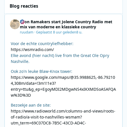
Blog reacties
Leon Ramakers start Jolene Country Radio met
mix van moderne en klassieke country
ruudam
·
Geplaatst
8 uur geleden
8 u.
Voor de echte countryliefhebber:
https://wsmradio.com/
Elke avond (hier nacht) live from the Great Ole Opry
Nashville.
Ook zo'n leuke Blaw-Knox tower:
https://www.google.com/maps/@35.9988625,-86.79210
4,308m/data=!3m1!1e3?
entry=ttu&g_ep=EgoyMDI2MDgwNS4xIKXMDSoASAFQA
w%3D%3D
Bezoekje aan de site:
https://www.radioworld.com/columns-and-views/roots-
of-radio/a-visit-to-nashvilles-wsmam?
utm_term=69C07DC8-7B5C-43CD-AD4C-