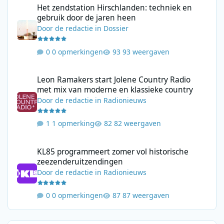
Het zendstation Hirschlanden: techniek en
gebruik door de jaren heen
Door
de redactie
in
Dossier
0 opmerkingen
93 weergaven
Leon Ramakers start Jolene Country Radio met mix van moderne 
Leon Ramakers start Jolene Country Radio
met mix van moderne en klassieke country
Door
de redactie
in
Radionieuws
1 opmerking
82 weergaven
KL85 programmeert zomer vol historische zeezenderuitzending
KL85 programmeert zomer vol historische
zeezenderuitzendingen
Door
de redactie
in
Radionieuws
0 opmerkingen
87 weergaven