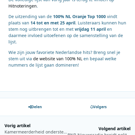
Hitnoteringen
.
De uitzending van de
100% NL Oranje Top 1000
vindt
plaats van
14 tot en met 25 april
. Luisteraars kunnen hun
stem nog uitbrengen tot en met
vrijdag 11 april
en
daarmee invloed uitoefenen op de samenstelling van de
lijst.
Wie zijn jouw favoriete Nederlandse hits? Breng snel je
stem uit via
de website van 100% NL
en bepaal welke
nummers de lijst gaan domineren!
Delen
Volgers
Vorig artikel
Volgend artikel
Kamermeerderheid ondersteunt behoud NTR-programma’s via fusie met NOS (update)
BNR Nieuwsradio breidt politieke redactie uit met Floor Doppen