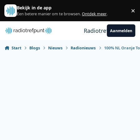
Spring naar bijdragen
Bekijk in de app
×
Sl
Een betere manier om te browsen.
Ontdek meer
.
Radiotrefpunt
Aanmelden
Start
Blogs
Nieuws
Radionieuws
100% NL Oranje To