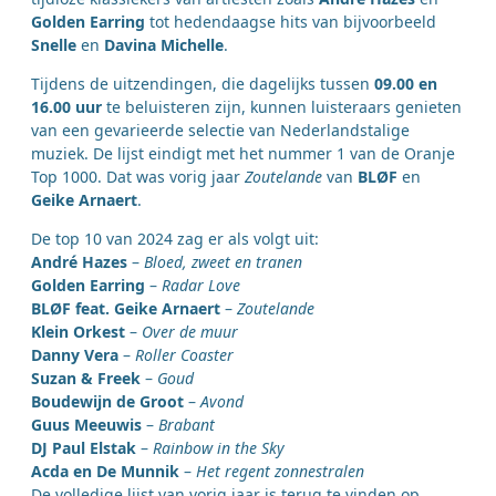
Golden Earring
tot hedendaagse hits van bijvoorbeeld
Snelle
en
Davina Michelle
.
Tijdens de uitzendingen, die dagelijks tussen
09.00 en
16.00 uur
te beluisteren zijn, kunnen luisteraars genieten
van een gevarieerde selectie van Nederlandstalige
muziek. De lijst eindigt met het nummer 1 van de Oranje
Top 1000. Dat was vorig jaar
Zoutelande
van
BLØF
en
Geike Arnaert
.
De top 10 van 2024 zag er als volgt uit:
André Hazes
–
Bloed, zweet en tranen
Golden Earring
–
Radar Love
BLØF feat. Geike Arnaert
–
Zoutelande
Klein Orkest
–
Over de muur
Danny Vera
–
Roller Coaster
Suzan & Freek
–
Goud
Boudewijn de Groot
–
Avond
Guus Meeuwis
–
Brabant
DJ Paul Elstak
–
Rainbow in the Sky
Acda en De Munnik
–
Het regent zonnestralen
De volledige lijst van vorig jaar is terug te vinden op