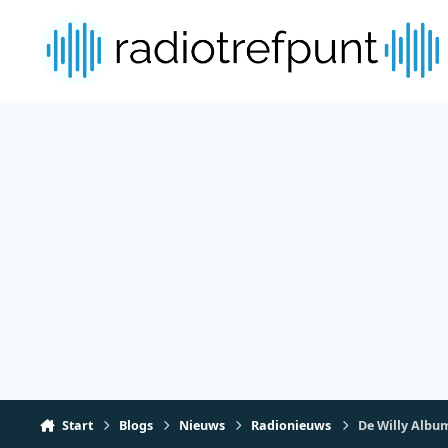
Spring naar bijdragen
Start
Blogs
Nieuws
Radionieuws
De Willy Albu