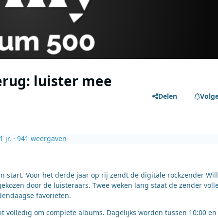
erug: luister mee
Delen
Volg
1 jr.
· 941 weergaven
 start. Voor het derde jaar op rij zendt de digitale rockzender Wil
gekozen door de luisteraars. Twee weken lang staat de zender voll
edendaagse favorieten.
aait volledig om complete albums. Dagelijks worden tussen 10:00 en