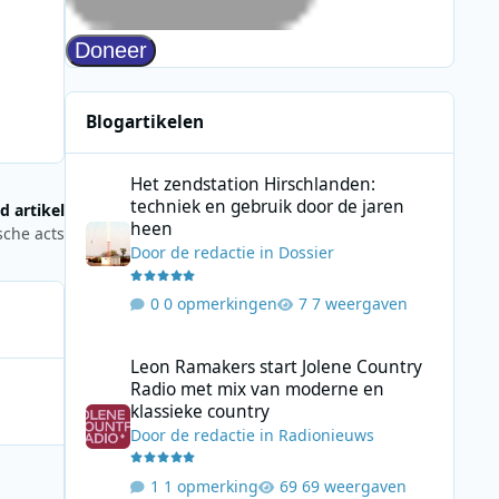
Blogartikelen
Het zendstation Hirschlanden: techniek en gebruik door 
Het zendstation Hirschlanden:
techniek en gebruik door de jaren
d artikel
heen
sche acts
Door
de redactie
in
Dossier
0 opmerkingen
7 weergaven
Leon Ramakers start Jolene Country Radio met mix van mo
Leon Ramakers start Jolene Country
Radio met mix van moderne en
klassieke country
Door
de redactie
in
Radionieuws
1 opmerking
69 weergaven