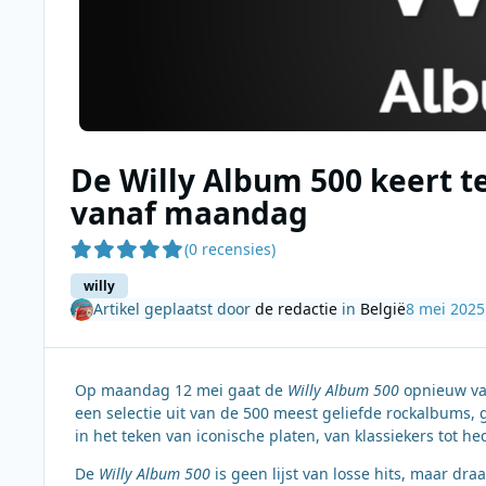
De Willy Album 500 keert t
vanaf maandag
(0 recensies)
willy
Artikel geplaatst door
de redactie
in
België
8 mei 2025
Op maandag 12 mei gaat de
Willy Album 500
opnieuw van
een selectie uit van de 500 meest geliefde rockalbums, 
in het teken van iconische platen, van klassiekers tot h
De
Willy Album 500
is geen lijst van losse hits, maar dr