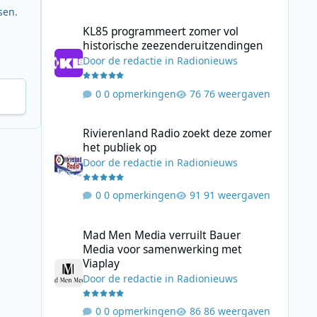
sen.
KL85 programmeert zomer vol historische zeezenderuitz
KL85 programmeert zomer vol
historische zeezenderuitzendingen
Door
de redactie
in
Radionieuws
0 opmerkingen
76 weergaven
Rivierenland Radio zoekt deze zomer het publiek op
Rivierenland Radio zoekt deze zomer
het publiek op
Door
de redactie
in
Radionieuws
0 opmerkingen
91 weergaven
Mad Men Media verruilt Bauer Media voor samenwerking 
Mad Men Media verruilt Bauer
Media voor samenwerking met
Viaplay
Door
de redactie
in
Radionieuws
0 opmerkingen
86 weergaven