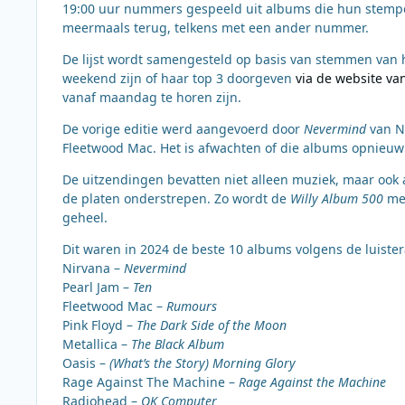
19:00 uur nummers gespeeld uit albums die hun stemp
meermaals terug, telkens met een ander nummer.
De lijst wordt samengesteld op basis van stemmen van h
weekend zijn of haar top 3 doorgeven
via de website van
vanaf maandag te horen zijn.
De vorige editie werd aangevoerd door
Nevermind
van N
Fleetwood Mac. Het is afwachten of die albums opnieuw
De uitzendingen bevatten niet alleen muziek, maar ook
de platen onderstrepen. Zo wordt de
Willy Album 500
mee
geheel.
Dit waren in 2024 de beste 10 albums volgens de luister
Nirvana –
Nevermind
Pearl Jam –
Ten
Fleetwood Mac –
Rumours
Pink Floyd –
The Dark Side of the Moon
Metallica –
The Black Album
Oasis –
(What’s the Story) Morning Glory
Rage Against The Machine –
Rage Against the Machine
Radiohead –
OK Computer