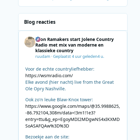
Blog reacties
Leon Ramakers start Jolene Country
Radio met mix van moderne en
klassieke country
ruudam
·
Geplaatst
4 uur geleden
4 u.
Voor de echte countryliefhebber:
https://wsmradio.com/
Elke avond (hier nacht) live from the Great
Ole Opry Nashville.
Ook zo'n leuke Blaw-Knox tower:
https://www.google.com/maps/@35.9988625,
-86.792104,308m/data=!3m1!1e3?
entry=ttu&g_ep=EgoyMDI2MDgwNS4xIKXMD
SoASAFQAw%3D%3D
Bezoekje aan de site: