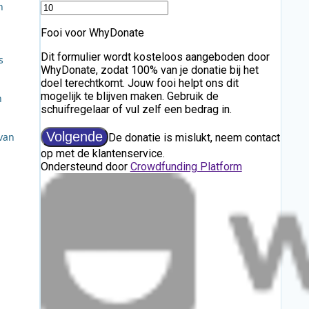
n
s
n
van