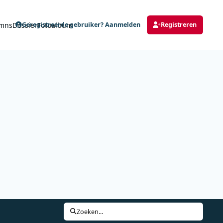
mns
Dossier
Fotoalbum
Geregistreerde gebruiker? Aanmelden
Registreren
Zoeken...