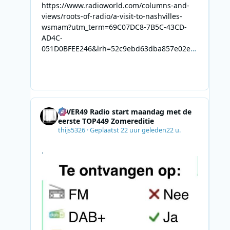
https://www.radioworld.com/columns-and-
views/roots-of-radio/a-visit-to-nashvilles-
wsmam?utm_term=69C07DC8-7B5C-43CD-
AD4C-
051D0BFEE246&lrh=52c9ebd63dba857e02ec
34def61fb57ae9c943943efa8430daaa94f39e5
3e11b&utm_campaign=0028F35E-226C-4B60-
AC88-
AB2831C8A639&utm_medium=email&utm_co
ntent=492E7A06-2B42-4737-B74D-
4EVER49 Radio start maandag met de
8F09201A140D&utm_source=SmartBrief
eerste TOP449 Zomereditie
thijs5326
·
Geplaatst
22 uur geleden
22 u.
.