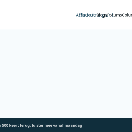
Radiotrefpunt
Activiteit
Blogs
Forums
Colu
m 500 keert terug: luister mee vanaf maandag