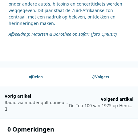
onder andere auto’s, bitcoins en concerttickets werden
weggegeven. Dit jaar staat de Zuid-Afrikaanse zon
centraal, met een nadruk op beleven, ontdekken en
herinneringen maken.
Afbeelding: Maarten & Dorothee op safari (foto Qmusic)
Delen
Volgers
Vorig artikel
Volgend artikel
Radio via middengolf opnieuw in beeld in Noorwegen
De Top 100 van 1975 op Hemelvaartsdag bij Radio M Utrecht
0 Opmerkingen