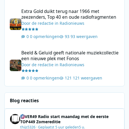
Extra Gold duikt terug naar 1966 met zeezenders, Top 40 en ou
Extra Gold duikt terug naar 1966 met
zeezenders, Top 40 en oude radiofragmenten
Door
de redactie
in
Radionieuws
0 opmerkingen
93 weergaven
Beeld & Geluid geeft nationale muziekcollectie een nieuwe plek
Beeld & Geluid geeft nationale muziekcollectie
een nieuwe plek met Fonos
Door
de redactie
in
Radionieuws
0 opmerkingen
121 weergaven
Blog reacties
4EVER49 Radio start maandag met de eerste
TOP449 Zomereditie
thijs5326
·
Geplaatst
5 uur geleden
5 u.