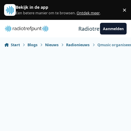
Spring naar bijdragen
Bekijk in de app
×
Sl
Een betere manier om te browsen.
Ontdek meer
.
Radiotrefpunt
Aanmelden
Start
Blogs
Nieuws
Radionieuws
Qmusic organiseert