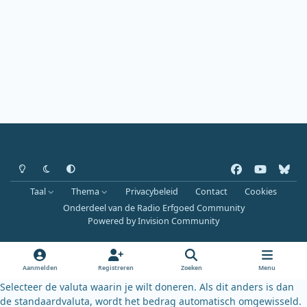
Heldere modus
Donkere modus
Systeemvoorkeur
f
y
b
a
o
l
Taal
Thema
Privacybeleid
Contact
Cookies
c
u
u
Onderdeel van de Radio Erfgoed Community
e
t
e
Powered by
Invision Community
b
u
s
o
b
k
o
e
y
Aanmelden
Registreren
Zoeken
Menu
k
Selecteer de valuta waarin je wilt doneren. Als dit anders is dan
de standaardvaluta, wordt het bedrag automatisch omgewisseld.