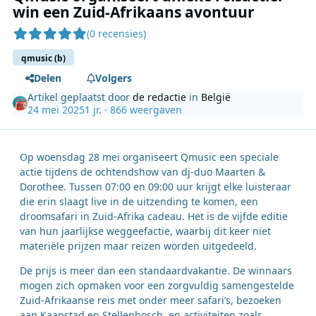
win een Zuid-Afrikaans avontuur
(0 recensies)
qmusic (b)
Delen
Volgers
Artikel geplaatst door
de redactie
in
België
24 mei 2025
1 jr.
· 866 weergaven
Op woensdag 28 mei organiseert Qmusic een speciale
actie tijdens de ochtendshow van dj-duo Maarten &
Dorothee. Tussen 07:00 en 09:00 uur krijgt elke luisteraar
die erin slaagt live in de uitzending te komen, een
droomsafari in Zuid-Afrika cadeau. Het is de vijfde editie
van hun jaarlijkse weggeefactie, waarbij dit keer niet
materiële prijzen maar reizen worden uitgedeeld.
De prijs is meer dan een standaardvakantie. De winnaars
mogen zich opmaken voor een zorgvuldig samengestelde
Zuid-Afrikaanse reis met onder meer safari’s, bezoeken
aan Kaapstad en Stellenbosch, en activiteiten zoals