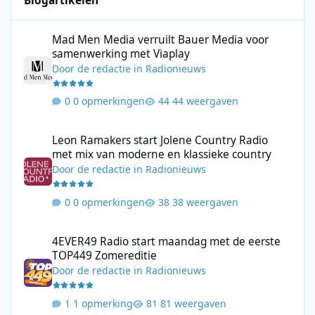
Blogartikelen
Mad Men Media verruilt Bauer Media voor samenwerking met V
Mad Men Media verruilt Bauer Media voor
samenwerking met Viaplay
Door
de redactie
in
Radionieuws
0 opmerkingen
44 weergaven
Leon Ramakers start Jolene Country Radio met mix van moderne 
Leon Ramakers start Jolene Country Radio
met mix van moderne en klassieke country
Door
de redactie
in
Radionieuws
0 opmerkingen
38 weergaven
4EVER49 Radio start maandag met de eerste TOP449 Zomerediti
4EVER49 Radio start maandag met de eerste
TOP449 Zomereditie
Door
de redactie
in
Radionieuws
1 opmerking
81 weergaven