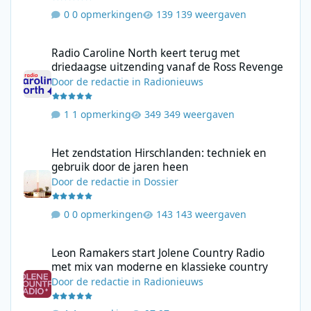
0 opmerkingen
139 weergaven
Radio Caroline North keert terug met driedaagse uitzending va
Radio Caroline North keert terug met
driedaagse uitzending vanaf de Ross Revenge
Door
de redactie
in
Radionieuws
1 opmerking
349 weergaven
Het zendstation Hirschlanden: techniek en gebruik door de jar
Het zendstation Hirschlanden: techniek en
gebruik door de jaren heen
Door
de redactie
in
Dossier
0 opmerkingen
143 weergaven
Leon Ramakers start Jolene Country Radio met mix van moderne 
Leon Ramakers start Jolene Country Radio
met mix van moderne en klassieke country
Door
de redactie
in
Radionieuws