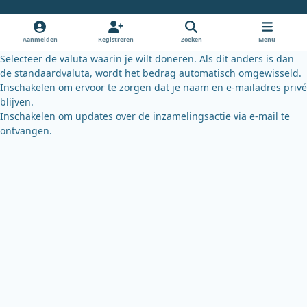
b
u
s
o
b
k
o
e
y
Aanmelden
Registreren
Zoeken
Menu
k
Selecteer de valuta waarin je wilt doneren. Als dit anders is dan
de standaardvaluta, wordt het bedrag automatisch omgewisseld.
Inschakelen om ervoor te zorgen dat je naam en e-mailadres privé
blijven.
Inschakelen om updates over de inzamelingsactie via e-mail te
ontvangen.