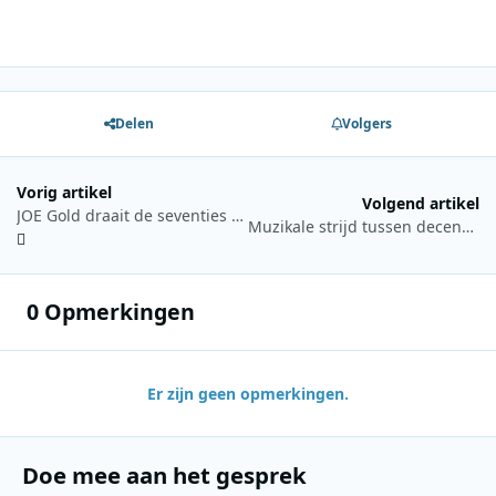
Delen
Volgers
Vorig artikel
Volgend artikel
JOE Gold draait de seventies zoals jij ze wil horen
Muzikale strijd tussen decennia barst los bij Radio 10
0 Opmerkingen
Er zijn geen opmerkingen.
Doe mee aan het gesprek