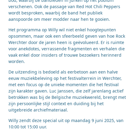
bod, waarbij de bandleden in jurken op het podium
verschenen. Ook de passage van Red Hot Chili Peppers
wordt besproken, waarbij de band het publiek
aanspoorde om meer modder naar hen te gooien.
Het programma op Willy wil niet enkel hoogtepunten
opsommen, maar ook een sfeerbeeld geven van hoe Rock
Werchter door de jaren heen is geëvolueerd. Er is ruimte
voor anekdotes, verrassende fragmenten en verhalen die
vaak enkel door insiders of trouwe bezoekers herinnerd
worden.
De uitzending is bedoeld als eerbetoon aan een halve
eeuw muziekbeleving op het festivalterrein in Werchter,
met een focus op de unieke momenten die het festival
zijn karakter gaven. Luc Janssen, die zelf jarenlang actief
betrokken was bij de Belgische muziekwereld, brengt met
zijn persoonlijke stijl context en duiding bij het
uitgebreide archiefmateriaal.
Willy zendt deze special uit op maandag 9 juni 2025, van
10:00 tot 15:00 uur.