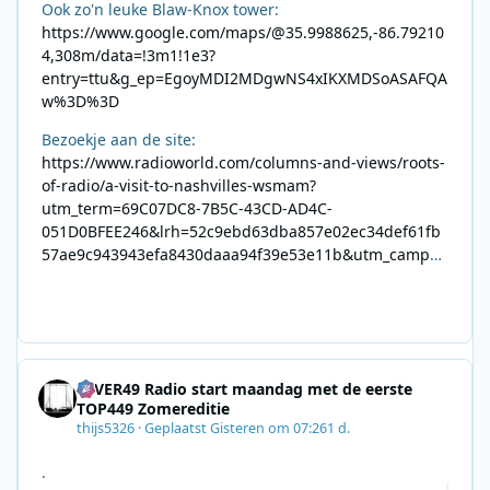
Ook zo'n leuke Blaw-Knox tower:
https://www.google.com/maps/@35.9988625,-86.79210
4,308m/data=!3m1!1e3?
entry=ttu&g_ep=EgoyMDI2MDgwNS4xIKXMDSoASAFQA
w%3D%3D
Bezoekje aan de site:
https://www.radioworld.com/columns-and-views/roots-
of-radio/a-visit-to-nashvilles-wsmam?
utm_term=69C07DC8-7B5C-43CD-AD4C-
051D0BFEE246&lrh=52c9ebd63dba857e02ec34def61fb
57ae9c943943efa8430daaa94f39e53e11b&utm_campai
gn=0028F35E-226C-4B60-AC88-
AB2831C8A639&utm_medium=email&utm_content=492
E7A06-2B42-4737-B74D-
8F09201A140D&utm_source=SmartBrief
4EVER49 Radio start maandag met de eerste
TOP449 Zomereditie
thijs5326
·
Geplaatst
Gisteren om 07:26
1 d.
.