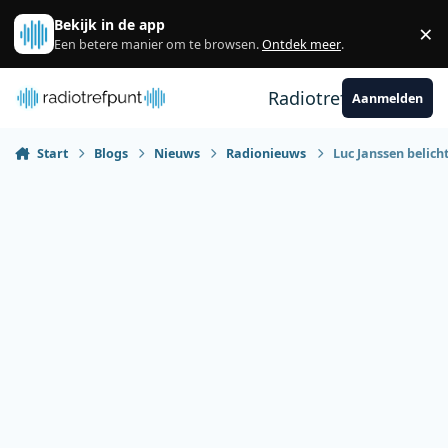
Spring naar bijdragen
Bekijk in de app
×
Sl
Een betere manier om te browsen.
Ontdek meer
.
Radiotrefpunt
Aanmelden
Start
Blogs
Nieuws
Radionieuws
Luc Janssen belich