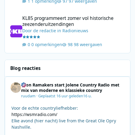
1 opmerking
97 weergaven
KL85 programmeert zomer vol historische zeezenderuitzending
KL85 programmeert zomer vol historische
zeezenderuitzendingen
Door
de redactie
in
Radionieuws
0 opmerkingen
98 weergaven
Blog reacties
Leon Ramakers start Jolene Country Radio met
mix van moderne en klassieke country
ruudam
·
Geplaatst
16 uur geleden
16 u.
Voor de echte countryliefhebber:
https://wsmradio.com/
Elke avond (hier nacht) live from the Great Ole Opry
Nashville.