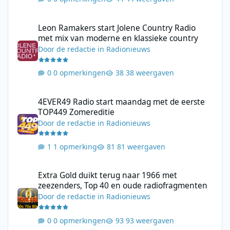
Leon Ramakers start Jolene Country Radio met mix van moderne 
Leon Ramakers start Jolene Country Radio
met mix van moderne en klassieke country
Door
de redactie
in
Radionieuws
0 opmerkingen
38 weergaven
4EVER49 Radio start maandag met de eerste TOP449 Zomerediti
4EVER49 Radio start maandag met de eerste
TOP449 Zomereditie
Door
de redactie
in
Radionieuws
1 opmerking
81 weergaven
Extra Gold duikt terug naar 1966 met zeezenders, Top 40 en ou
Extra Gold duikt terug naar 1966 met
zeezenders, Top 40 en oude radiofragmenten
Door
de redactie
in
Radionieuws
0 opmerkingen
93 weergaven