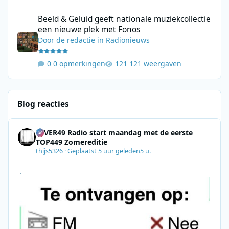
Beeld & Geluid geeft nationale muziekcollectie een nieuwe plek
Beeld & Geluid geeft nationale muziekcollectie
een nieuwe plek met Fonos
Door
de redactie
in
Radionieuws
0 opmerkingen
121 weergaven
Blog reacties
4EVER49 Radio start maandag met de eerste
TOP449 Zomereditie
thijs5326
·
Geplaatst
5 uur geleden
5 u.
.