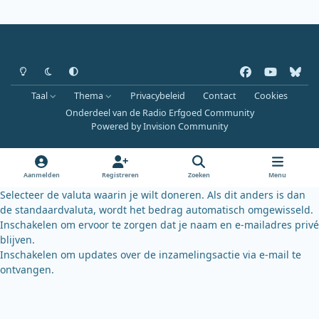
Heldere modus
Donkere modus
Systeemvoorkeur
f
y
b
a
o
l
Taal
Thema
Privacybeleid
Contact
Cookies
c
u
u
Onderdeel van de Radio Erfgoed Community
e
t
e
Powered by
Invision Community
b
u
s
o
b
k
o
e
y
Aanmelden
Registreren
Zoeken
Menu
k
Selecteer de valuta waarin je wilt doneren. Als dit anders is dan
de standaardvaluta, wordt het bedrag automatisch omgewisseld.
Inschakelen om ervoor te zorgen dat je naam en e-mailadres privé
blijven.
Inschakelen om updates over de inzamelingsactie via e-mail te
ontvangen.