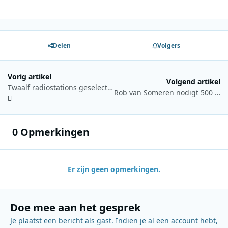
Delen
Volgers
Vorig artikel
Volgend artikel
Twaalf radiostations geselecteerd voor eerste landelijke DAB+-netwerk in Luxemburg
Rob van Someren nodigt 500 luisteraars uit voor Somertijd Barbecue
0 Opmerkingen
Er zijn geen opmerkingen.
Doe mee aan het gesprek
Je plaatst een bericht als gast. Indien je al een account hebt,