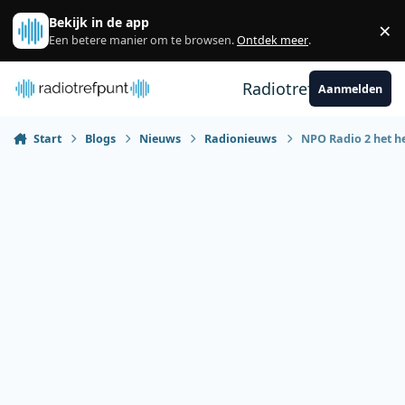
Spring naar bijdragen
Bekijk in de app
×
Sl
Een betere manier om te browsen.
Ontdek meer
.
Radiotrefpunt
Aanmelden
Start
Blogs
Nieuws
Radionieuws
NPO Radio 2 het he