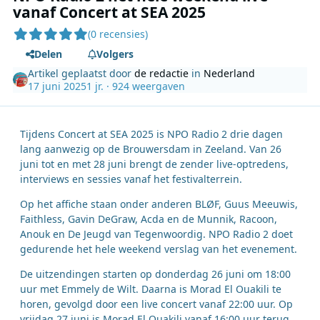
vanaf Concert at SEA 2025
(0 recensies)
Delen
Volgers
Artikel geplaatst door
de redactie
in
Nederland
17 juni 2025
1 jr.
· 924 weergaven
Tijdens Concert at SEA 2025 is NPO Radio 2 drie dagen
lang aanwezig op de Brouwersdam in Zeeland. Van 26
juni tot en met 28 juni brengt de zender live-optredens,
interviews en sessies vanaf het festivalterrein.
Op het affiche staan onder anderen BLØF, Guus Meeuwis,
Faithless, Gavin DeGraw, Acda en de Munnik, Racoon,
Anouk en De Jeugd van Tegenwoordig. NPO Radio 2 doet
gedurende het hele weekend verslag van het evenement.
De uitzendingen starten op donderdag 26 juni om 18:00
uur met Emmely de Wilt. Daarna is Morad El Ouakili te
horen, gevolgd door een live concert vanaf 22:00 uur. Op
vrijdag 27 juni is Morad El Ouakili vanaf 16:00 uur terug