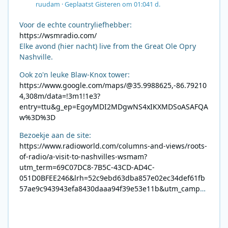
ruudam
·
Geplaatst
Gisteren om 01:04
1 d.
Voor de echte countryliefhebber:
https://wsmradio.com/
Elke avond (hier nacht) live from the Great Ole Opry
Nashville.
Ook zo'n leuke Blaw-Knox tower:
https://www.google.com/maps/@35.9988625,-86.79210
4,308m/data=!3m1!1e3?
entry=ttu&g_ep=EgoyMDI2MDgwNS4xIKXMDSoASAFQA
w%3D%3D
Bezoekje aan de site:
https://www.radioworld.com/columns-and-views/roots-
of-radio/a-visit-to-nashvilles-wsmam?
utm_term=69C07DC8-7B5C-43CD-AD4C-
051D0BFEE246&lrh=52c9ebd63dba857e02ec34def61fb
57ae9c943943efa8430daaa94f39e53e11b&utm_campai
gn=0028F35E-226C-4B60-AC88-
AB2831C8A639&utm_medium=email&utm_content=492
E7A06-2B42-4737-B74D-