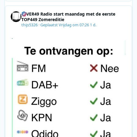
8F09201A140D&utm_source=SmartBrief
4EVER49 Radio start maandag met de eerste
TOP449 Zomereditie
thijs5326
·
Geplaatst
Vrijdag om 07:26
1 d.
.