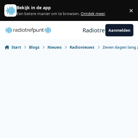
Spring naar bijdragen
Bekijk in de app
×
Sl
Een betere manier om te browsen.
Ontdek meer
.
Radiotrefpunt
Aanmelden
Start
Blogs
Nieuws
Radionieuws
Zeven dagen lang 