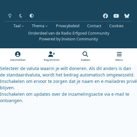
Heldere modus
Donkere modus
Systeemvoorkeur
f
y
b
a
o
l
Taal
Thema
Privacybeleid
Contact
Cookies
c
u
u
Onderdeel van de Radio Erfgoed Community
e
t
e
Powered by
Invision Community
b
u
s
o
b
k
o
e
y
Aanmelden
Registreren
Zoeken
Menu
k
Selecteer de valuta waarin je wilt doneren. Als dit anders is dan
de standaardvaluta, wordt het bedrag automatisch omgewisseld.
Inschakelen om ervoor te zorgen dat je naam en e-mailadres privé
blijven.
Inschakelen om updates over de inzamelingsactie via e-mail te
ontvangen.