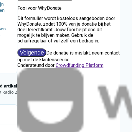
jn
ben
sen
e
d artikel
 Radio 2