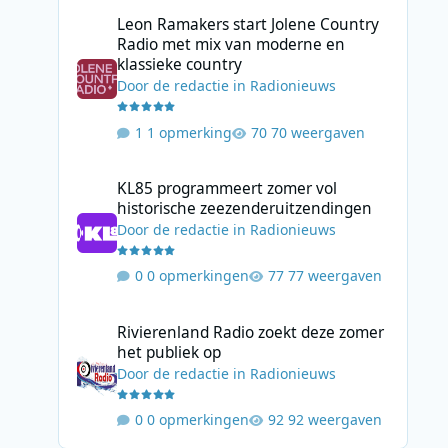
Leon Ramakers start Jolene Country Radio met mix van mo
Leon Ramakers start Jolene Country
Radio met mix van moderne en
klassieke country
Door
de redactie
in
Radionieuws
1 opmerking
70 weergaven
KL85 programmeert zomer vol historische zeezenderuitz
KL85 programmeert zomer vol
historische zeezenderuitzendingen
Door
de redactie
in
Radionieuws
0 opmerkingen
77 weergaven
Rivierenland Radio zoekt deze zomer het publiek op
Rivierenland Radio zoekt deze zomer
het publiek op
Door
de redactie
in
Radionieuws
0 opmerkingen
92 weergaven