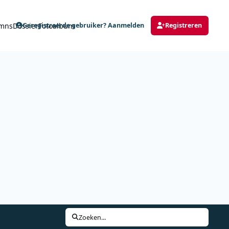
mns
Dossier
Fotoalbum
Geregistreerde gebruiker? Aanmelden
Registreren
Zoeken...