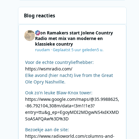
Blog reacties
Leon Ramakers start Jolene Country
Radio met mix van moderne en
klassieke country
ruudam
·
Geplaatst
5 uur geleden
5 u.
Voor de echte countryliefhebber:
https://wsmradio.com/
Elke avond (hier nacht) live from the Great
Ole Opry Nashville.
Ook zo'n leuke Blaw-Knox tower:
https://www.google.com/maps/@35.9988625,
-86.792104,308m/data=!3m1!1e3?
entry=ttu&g_ep=EgoyMDI2MDgwNS4xIKXMD
SoASAFQAw%3D%3D
Bezoekje aan de site:
https://www.radioworld.com/columns-and-