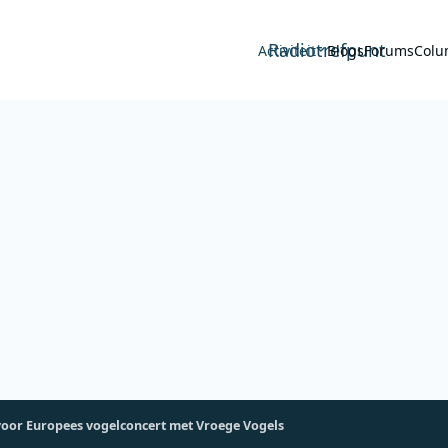
Radiotrefpunt
Activiteit
Blogs
Forums
Colu
oor Europees vogelconcert met Vroege Vogels