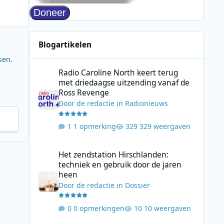
Blogartikelen
sen.
Radio Caroline North keert terug met driedaagse uitzend
Radio Caroline North keert terug
met driedaagse uitzending vanaf de
Ross Revenge
Door
de redactie
in
Radionieuws
1 opmerking
329 weergaven
Het zendstation Hirschlanden: techniek en gebruik door 
Het zendstation Hirschlanden:
techniek en gebruik door de jaren
heen
Door
de redactie
in
Dossier
0 opmerkingen
10 weergaven