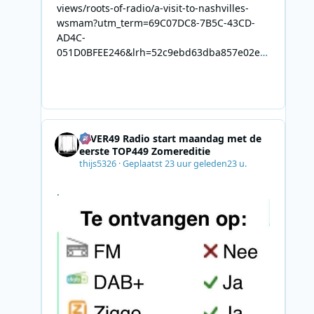
views/roots-of-radio/a-visit-to-nashvilles-
wsmam?utm_term=69C07DC8-7B5C-43CD-
AD4C-
051D0BFEE246&lrh=52c9ebd63dba857e02ec
34def61fb57ae9c943943efa8430daaa94f39e5
3e11b&utm_campaign=0028F35E-226C-4B60-
AC88-
AB2831C8A639&utm_medium=email&utm_co
ntent=492E7A06-2B42-4737-B74D-
4EVER49 Radio start maandag met de
8F09201A140D&utm_source=SmartBrief
eerste TOP449 Zomereditie
thijs5326
·
Geplaatst
23 uur geleden
23 u.
.