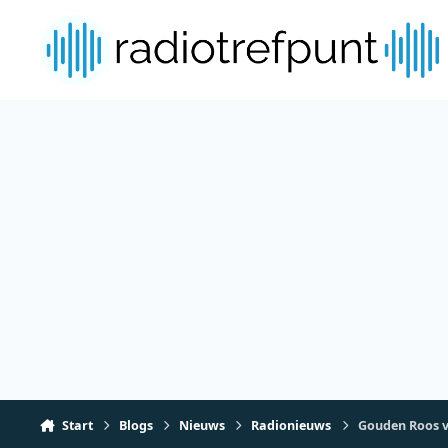
Spring naar bijdragen
Start
Blogs
Nieuws
Radionieuws
Gouden Roos v