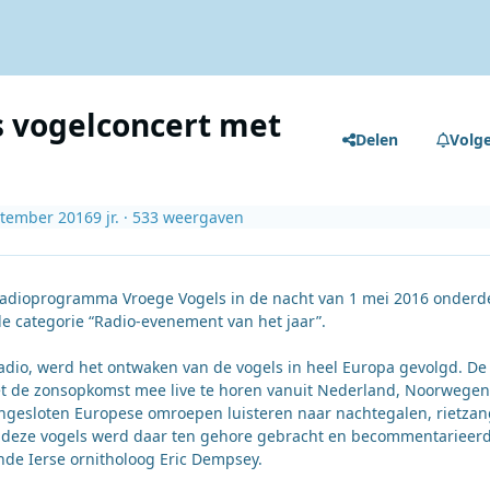
 vogelconcert met
Delen
Volg
ptember 2016
9 jr.
· 533 weergaven
radioprogramma Vroege Vogels in de nacht van 1 mei 2016 onderd
e categorie “Radio-evenement van het jaar”.
radio, werd het ontwaken van de vogels in heel Europa gevolgd. De
t de zonsopkomst mee live te horen vanuit Nederland, Noorwegen
angesloten Europese omroepen luisteren naar nachtegalen, rietzan
n deze vogels werd daar ten gehore gebracht en becommentarieer
nde Ierse ornitholoog Eric Dempsey.