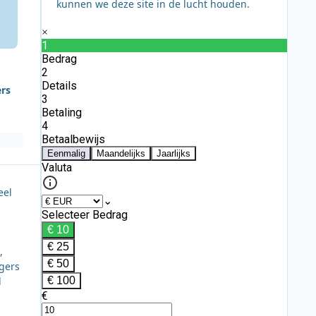
kunnen we deze site in de lucht houden.
ers
eel
,
gers
d