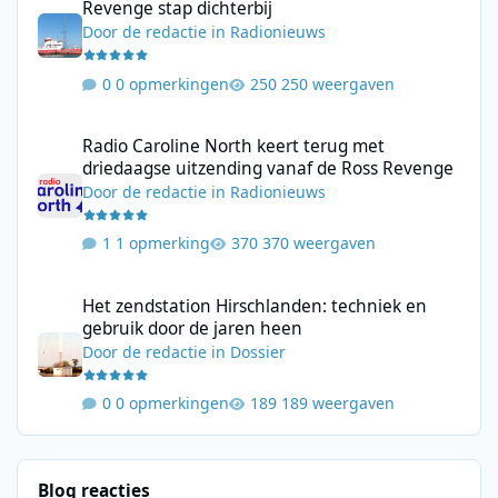
Revenge stap dichterbij
Door
de redactie
in
Radionieuws
0 opmerkingen
250 weergaven
Radio Caroline North keert terug met driedaagse uitzending va
Radio Caroline North keert terug met
driedaagse uitzending vanaf de Ross Revenge
Door
de redactie
in
Radionieuws
1 opmerking
370 weergaven
Het zendstation Hirschlanden: techniek en gebruik door de jar
Het zendstation Hirschlanden: techniek en
gebruik door de jaren heen
Door
de redactie
in
Dossier
0 opmerkingen
189 weergaven
Blog reacties