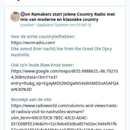
Leon Ramakers start Jolene Country Radio met
mix van moderne en klassieke country
ruudam
·
Geplaatst
Gisteren om 01:04
1 d.
Voor de echte countryliefhebber:
https://wsmradio.com/
Elke avond (hier nacht) live from the Great Ole Opry
Nashville.
Ook zo'n leuke Blaw-Knox tower:
https://www.google.com/maps/@35.9988625,-86.79210
4,308m/data=!3m1!1e3?
entry=ttu&g_ep=EgoyMDI2MDgwNS4xIKXMDSoASAFQA
w%3D%3D
Bezoekje aan de site:
https://www.radioworld.com/columns-and-views/roots-
of-radio/a-visit-to-nashvilles-wsmam?
utm_term=69C07DC8-7B5C-43CD-AD4C-
051D0BFEE246&lrh=52c9ebd63dba857e02ec34def61fb
57ae9c943943efa8430daaa94f39e53e11b&utm_campai