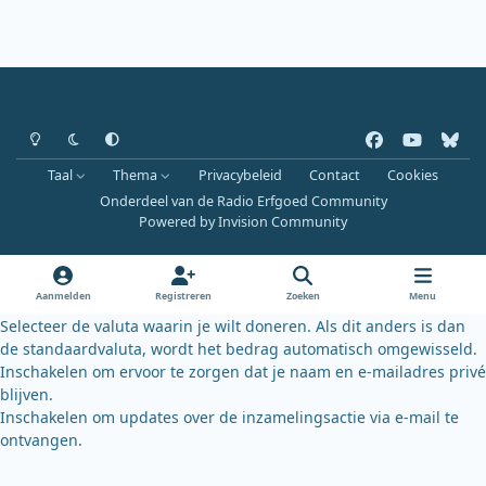
Heldere modus
Donkere modus
Systeemvoorkeur
f
y
b
a
o
l
Taal
Thema
Privacybeleid
Contact
Cookies
c
u
u
Onderdeel van de Radio Erfgoed Community
e
t
e
Powered by
Invision Community
b
u
s
o
b
k
o
e
y
Aanmelden
Registreren
Zoeken
Menu
k
Selecteer de valuta waarin je wilt doneren. Als dit anders is dan
de standaardvaluta, wordt het bedrag automatisch omgewisseld.
Inschakelen om ervoor te zorgen dat je naam en e-mailadres privé
blijven.
Inschakelen om updates over de inzamelingsactie via e-mail te
ontvangen.