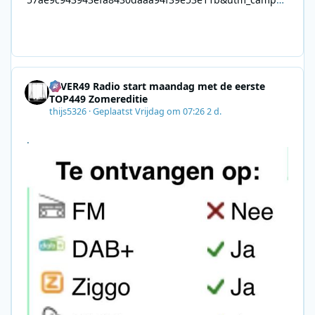
gn=0028F35E-226C-4B60-AC88-
AB2831C8A639&utm_medium=email&utm_content=492
E7A06-2B42-4737-B74D-
8F09201A140D&utm_source=SmartBrief
4EVER49 Radio start maandag met de eerste
TOP449 Zomereditie
thijs5326
·
Geplaatst
Vrijdag om 07:26
2 d.
.