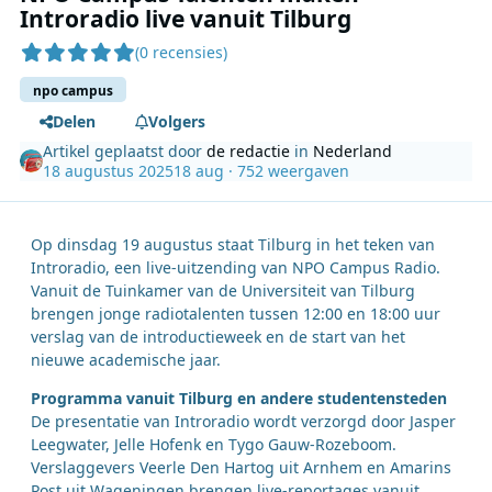
Introradio live vanuit Tilburg
(0 recensies)
npo campus
Delen
Volgers
Artikel geplaatst door
de redactie
in
Nederland
18 augustus 2025
18 aug
· 752 weergaven
Op dinsdag 19 augustus staat Tilburg in het teken van
Introradio, een live-uitzending van NPO Campus Radio.
Vanuit de Tuinkamer van de Universiteit van Tilburg
brengen jonge radiotalenten tussen 12:00 en 18:00 uur
verslag van de introductieweek en de start van het
nieuwe academische jaar.
Programma vanuit Tilburg en andere studentensteden
De presentatie van Introradio wordt verzorgd door Jasper
Leegwater, Jelle Hofenk en Tygo Gauw-Rozeboom.
Verslaggevers Veerle Den Hartog uit Arnhem en Amarins
Post uit Wageningen brengen live-reportages vanuit