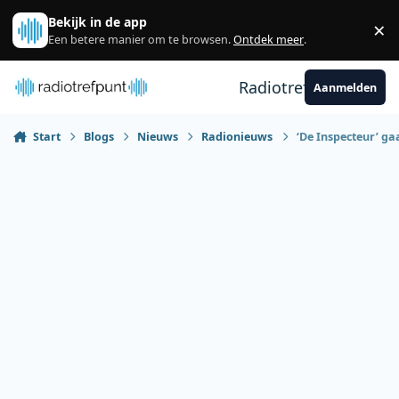
Spring naar bijdragen
Bekijk in de app
×
Sl
Een betere manier om te browsen.
Ontdek meer
.
Radiotrefpunt
Aanmelden
Start
Blogs
Nieuws
Radionieuws
‘De Inspecteur’ ga