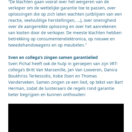
“De klachten gaan vooral over het weigeren van de
verkoper om de wettelijke garantie toe te passen, over
oplossingen die op zich laten wachten (uitblijven van een
reactie, veelvuldige herstellingen, …), over onenigheid
over de aangereikte oplossing en over het aanrekenen
van kosten door de verkoper. De meeste klachten hebben
betrekking op consumentenelektronica, op nieuwe en
tweedehandswagens en op meubelen.”
Sven en collega’s zingen samen garantielied
Sven Pichal heeft ook de hulp in geroepen van zijn VRT-
collega’s Britt Van Marsenille, Jan Van Looveren, Danira
Boukhriss Terkessidis, Kobe Ilsen en Thomas
Vanderveken. Samen zingen ze een lied, op tekst van Bart
Herman, zodat de luisteraars de regels rond garantie
beter begrijpen en kunnen onthouden: