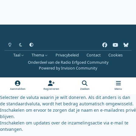
Heldere modus
Donkere modus
Systeemvoorkeur
f
y
b
a
o
l
Taal
Thema
Privacybeleid
Contact
Cookies
c
u
u
Onderdeel van de Radio Erfgoed Community
e
t
e
Powered by
Invision Community
b
u
s
o
b
k
o
e
y
Aanmelden
Registreren
Zoeken
Menu
k
Selecteer de valuta waarin je wilt doneren. Als dit anders is dan
de standaardvaluta, wordt het bedrag automatisch omgewisseld.
Inschakelen om ervoor te zorgen dat je naam en e-mailadres privé
blijven.
Inschakelen om updates over de inzamelingsactie via e-mail te
ontvangen.