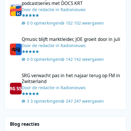
podcastseries met DOCS KRT
Door
de redactie
in
Radionieuws
0 opmerkingen
102 weergaven
Qmusic blijft marktleider, JOE groeit door in juli
Qmusic blijft marktleider, JOE groeit door in juli
Door
de redactie
in
Radionieuws
0 opmerkingen
142 weergaven
SRG verwacht pas in het najaar terug op FM in Zwitserland
SRG verwacht pas in het najaar terug op FM in
Zwitserland
Door
de redactie
in
Radionieuws
3 opmerkingen
247 weergaven
Blog reacties