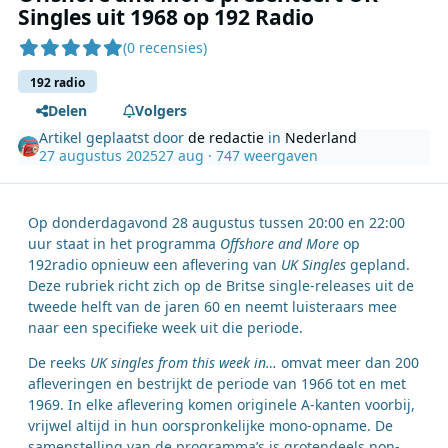
Singles uit 1968 op 192 Radio
(0 recensies)
192 radio
Delen
Volgers
Artikel geplaatst door
de redactie
in
Nederland
27 augustus 2025
27 aug
· 747 weergaven
Op donderdagavond 28 augustus tussen 20:00 en 22:00
uur staat in het programma
Offshore and More
op
192radio opnieuw een aflevering van
UK Singles
gepland.
Deze rubriek richt zich op de Britse single-releases uit de
tweede helft van de jaren 60 en neemt luisteraars mee
naar een specifieke week uit die periode.
De reeks
UK singles from this week in…
omvat meer dan 200
afleveringen en bestrijkt de periode van 1966 tot en met
1969. In elke aflevering komen originele A-kanten voorbij,
vrijwel altijd in hun oorspronkelijke mono-opname. De
samenstelling van de programma’s is grotendeels non-