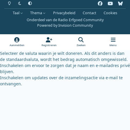
Heldere modus
Donkere modus
Systeemvoorkeur
f
y
b
a
o
l
Taal
Thema
Privacybeleid
Contact
Cookies
c
u
u
Onderdeel van de Radio Erfgoed Community
e
t
e
Powered by
Invision Community
b
u
s
o
b
k
o
e
y
Aanmelden
Registreren
Zoeken
Menu
k
Selecteer de valuta waarin je wilt doneren. Als dit anders is dan
de standaardvaluta, wordt het bedrag automatisch omgewisseld.
Inschakelen om ervoor te zorgen dat je naam en e-mailadres privé
blijven.
Inschakelen om updates over de inzamelingsactie via e-mail te
ontvangen.