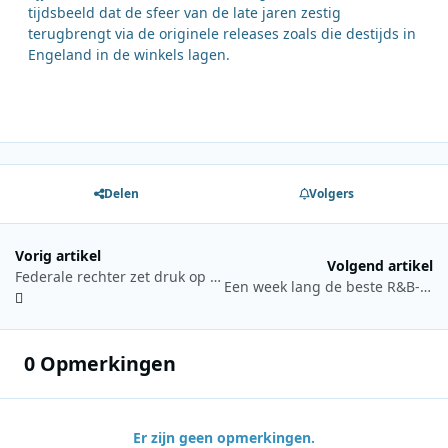
tijdsbeeld dat de sfeer van de late jaren zestig
terugbrengt via de originele releases zoals die destijds in
Engeland in de winkels lagen.
Delen
Volgers
Vorig artikel
Volgend artikel
Federale rechter zet druk op Trump-adviseur Kari Lake in conflict rond Voice of America
Een week lang de beste R&B- en hiphoptracks op NPO Blend
0 Opmerkingen
Er zijn geen opmerkingen.