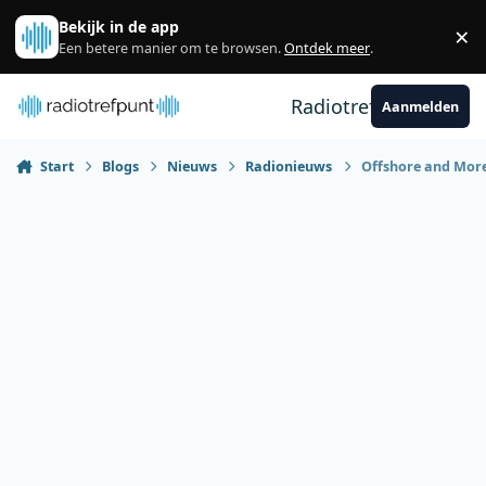
Spring naar bijdragen
Bekijk in de app
×
Sl
Een betere manier om te browsen.
Ontdek meer
.
Radiotrefpunt
Aanmelden
Start
Blogs
Nieuws
Radionieuws
Offshore and More 