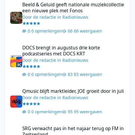
Beeld & Geluid geeft nationale muziekcollectie
een nieuwe plek met Fonos
Door
de redactie
in
Radionieuws
0 opmerkingen
66 weergaven
DOCS brengt in augustus drie korte podcastseries met DOCS KR
DOCS brengt in augustus drie korte
podcastseries met DOCS KRT
Door
de redactie
in
Radionieuws
0 opmerkingen
83 weergaven
Qmusic blijft marktleider, JOE groeit door in juli
Qmusic blijft marktleider, JOE groeit door in juli
Door
de redactie
in
Radionieuws
0 opmerkingen
95 weergaven
SRG verwacht pas in het najaar terug op FM in Zwitserland
SRG verwacht pas in het najaar terug op FM in
Zwitserland