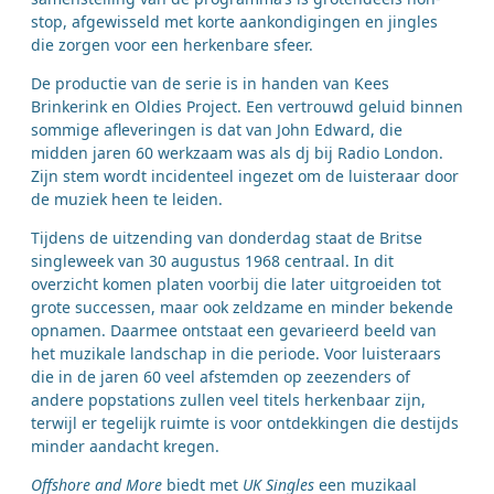
stop, afgewisseld met korte aankondigingen en jingles
die zorgen voor een herkenbare sfeer.
De productie van de serie is in handen van Kees
Brinkerink en Oldies Project. Een vertrouwd geluid binnen
sommige afleveringen is dat van John Edward, die
midden jaren 60 werkzaam was als dj bij Radio London.
Zijn stem wordt incidenteel ingezet om de luisteraar door
de muziek heen te leiden.
Tijdens de uitzending van donderdag staat de Britse
singleweek van 30 augustus 1968 centraal. In dit
overzicht komen platen voorbij die later uitgroeiden tot
grote successen, maar ook zeldzame en minder bekende
opnamen. Daarmee ontstaat een gevarieerd beeld van
het muzikale landschap in die periode. Voor luisteraars
die in de jaren 60 veel afstemden op zeezenders of
andere popstations zullen veel titels herkenbaar zijn,
terwijl er tegelijk ruimte is voor ontdekkingen die destijds
minder aandacht kregen.
Offshore and More
biedt met
UK Singles
een muzikaal