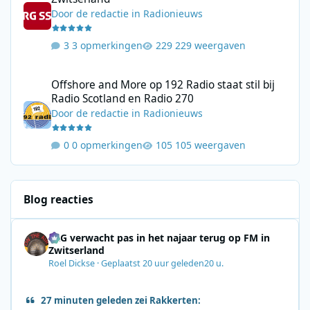
Door
de redactie
in
Radionieuws
3 opmerkingen
229 weergaven
Offshore and More op 192 Radio staat stil bij Radio Scotland en
Offshore and More op 192 Radio staat stil bij
Radio Scotland en Radio 270
Door
de redactie
in
Radionieuws
0 opmerkingen
105 weergaven
Blog reacties
SRG verwacht pas in het najaar terug op FM in
Zwitserland
Roel Dickse
·
Geplaatst
20 uur geleden
20 u.
27 minuten geleden zei Rakkerten: