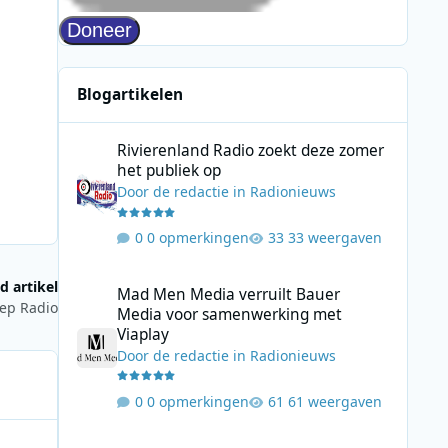
Blogartikelen
Rivierenland Radio zoekt deze zomer het publiek op
Rivierenland Radio zoekt deze zomer
het publiek op
Door
de redactie
in
Radionieuws
0 opmerkingen
33 weergaven
Mad Men Media verruilt Bauer Media voor samenwerking 
d artikel
Mad Men Media verruilt Bauer
eep Radio
Media voor samenwerking met
Viaplay
Door
de redactie
in
Radionieuws
0 opmerkingen
61 weergaven
Leon Ramakers start Jolene Country Radio met mix van mo