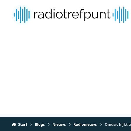
Spring naar bijdragen
Start
Blogs
Nieuws
Radionieuws
Qmusic kijkt 