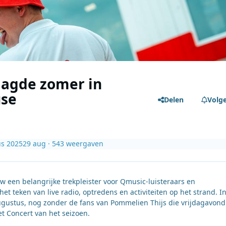
aagde zomer in
use
Delen
Volg
us 2025
29 aug
· 543 weergaven
een belangrijke trekpleister voor Qmusic-luisteraars en
t teken van live radio, optredens en activiteiten op het strand. I
augustus, nog zonder de fans van Pommelien Thijs die vrijdagavond
t Concert van het seizoen.