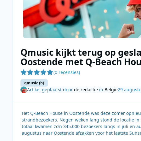
Qmusic kijkt terug op gesl
Oostende met Q-Beach Ho
(0 recensies)
qmusic (b)
Artikel geplaatst door
de redactie
in
België
29 august
Het Q-Beach House in Oostende was deze zomer opnieuw 
strandbezoekers. Negen weken lang stond de locatie in he
totaal kwamen zo’n 345.000 bezoekers langs in juli en 
augustus naar Oostende afzakken voor het laatste Sunse