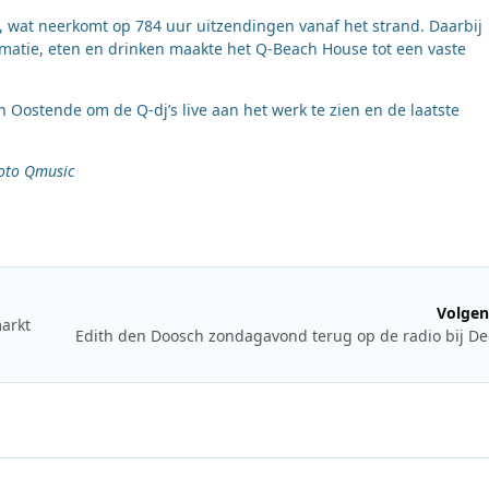
t, wat neerkomt op 784 uur uitzendingen vanaf het strand. Daarbij
matie, eten en drinken maakte het Q-Beach House tot een vaste
 Oostende om de Q-dj’s live aan het werk te zien en de laatste
foto Qmusic
Volgen
markt
Edith den Doosch zondagavond terug op de radio bij D