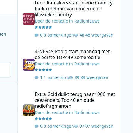
Leon Ramakers start Jolene Country
Radio met mix van moderne en
klassieke country
Door
de redactie
in
Radionieuws
sen.
0 opmerkingen
48 weergaven
4EVER49 Radio start maandag met de eerste TOP449 Zome
4EVER49 Radio start maandag met
de eerste TOP449 Zomereditie
Door
de redactie
in
Radionieuws
1 opmerking
89 weergaven
Extra Gold duikt terug naar 1966 met zeezenders, Top 40
Extra Gold duikt terug naar 1966 met
zeezenders, Top 40 en oude
radiofragmenten
Door
de redactie
in
Radionieuws
0 opmerkingen
97 weergaven