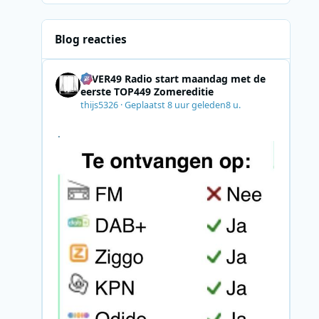
Blog reacties
4EVER49 Radio start maandag met de
eerste TOP449 Zomereditie
thijs5326
·
Geplaatst
8 uur geleden
8 u.
.