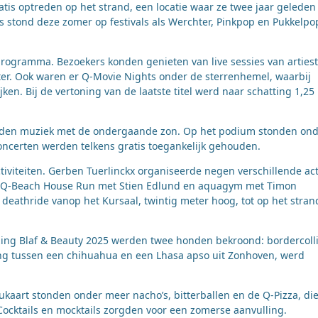
tis optreden op het strand, een locatie waar ze twee jaar geleden 
s stond deze zomer op festivals als Werchter, Pinkpop en Pukkelpo
rogramma. Bezoekers konden genieten van live sessies van arties
ter. Ook waren er Q-Movie Nights onder de sterrenhemel, waarbij
en. Bij de vertoning van de laatste titel werd naar schatting 1,25 l
erden muziek met de ondergaande zon. Op het podium stonden on
concerten werden telkens gratis toegankelijk gehouden.
tiviteiten. Gerben Tuerlinckx organiseerde negen verschillende act
n Q-Beach House Run met Stien Edlund en aquagym met Timon
eathride vanop het Kursaal, twintig meter hoog, tot op het stran
ezing Blaf & Beauty 2025 werden twee honden bekroond: bordercoll
uising tussen een chihuahua en een Lhasa apso uit Zonhoven, werd
ukaart stonden onder meer nacho’s, bitterballen en de Q-Pizza, die
ocktails en mocktails zorgden voor een zomerse aanvulling.