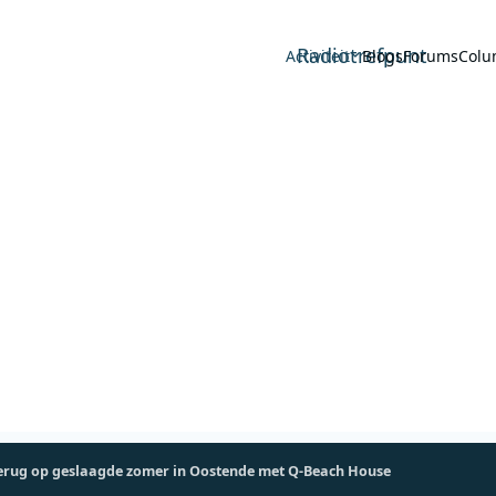
Radiotrefpunt
Activiteit
Blogs
Forums
Colu
terug op geslaagde zomer in Oostende met Q-Beach House