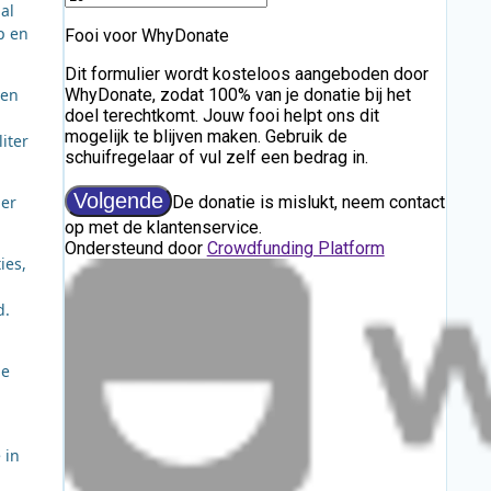
al
p en
ten
iter
der
ies,
d.
ie
 in