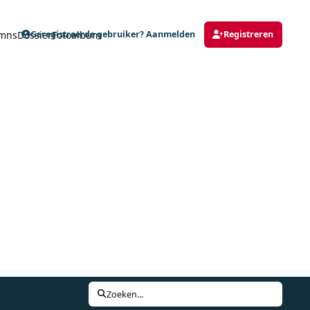
mns
Dossier
Fotoalbum
Geregistreerde gebruiker? Aanmelden
Registreren
Zoeken...