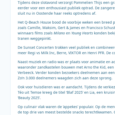
Tijdens deze slotavond verzorgt Pommelien Thijs een gra
eerder voor een enthousiast publiek optrad. De zangere
sluit nu in Oostende haar reeks optredens af.
Het Q-Beach House bood de voorbije weken een breed p
zoals Camille, Maksim, Gert & James en Francisco Schus
winnaars films zoals
Milano
en
Young Hearts
konden bekijk
tranen weggepinkt.
De Sunset Concerten trokken veel publiek en combine
meer Regi vs Milk Inc, Berre, VIKTOR en Henri PFR. De 
Naast muziek en radio was er plaats voor animatie en ac
waaronder zandkastelen bouwen met Arno the Kid, ee
Verbeeck. Verder konden bezoekers deelnemen aan een d
Zo’n 3.000 deelnemers waagden zich aan deze sprong.
Ook voor huisdieren was er aandacht. Tijdens de verki
Téo uit Temse kreeg de titel ‘Blaf 2025’ en Lia, een kr
‘Beauty 2025’.
Op culinair vlak waren de ‘appekes’ populair. Op de men
de top drie van meest bestelde snacks terechtkwamen. C