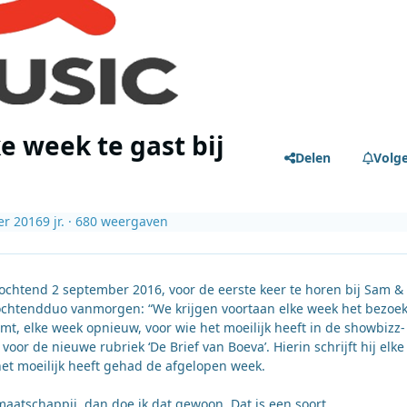
e week te gast bij
Delen
Volg
er 2016
9 jr.
· 680 weergaven
chtend 2 september 2016, voor de eerste keer te horen bij Sam &
t ochtendduo vanmorgen: “We krijgen voortaan elke week het bezoe
t, elke week opnieuw, voor wie het moeilijk heeft in de showbizz-
oor de nieuwe rubriek ‘De Brief van Boeva’. Hierin schrijft hij elke
et moeilijk heeft gehad de afgelopen week.
maatschappij, dan doe ik dat gewoon. Dat is een soort