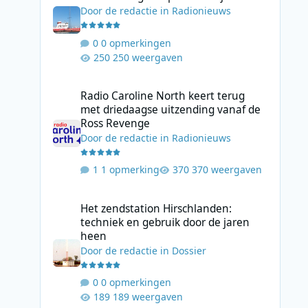
Door
de redactie
in
Radionieuws
0 opmerkingen
250 weergaven
Radio Caroline North keert terug met driedaagse uitzend
Radio Caroline North keert terug
met driedaagse uitzending vanaf de
Ross Revenge
Door
de redactie
in
Radionieuws
1 opmerking
370 weergaven
Het zendstation Hirschlanden: techniek en gebruik door 
Het zendstation Hirschlanden:
techniek en gebruik door de jaren
heen
Door
de redactie
in
Dossier
0 opmerkingen
189 weergaven