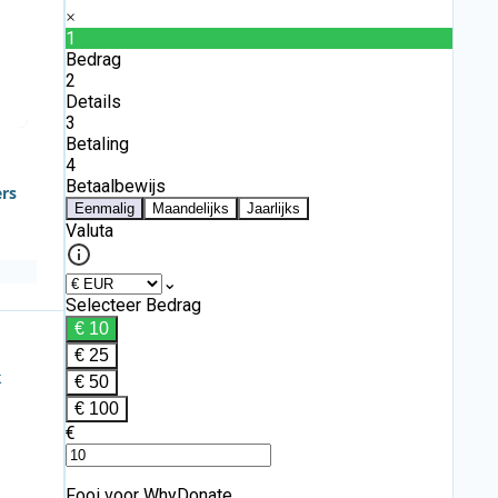
ers
k