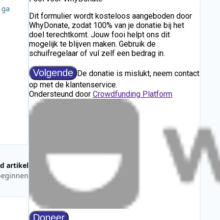
 ga
d artikel
 beginnen