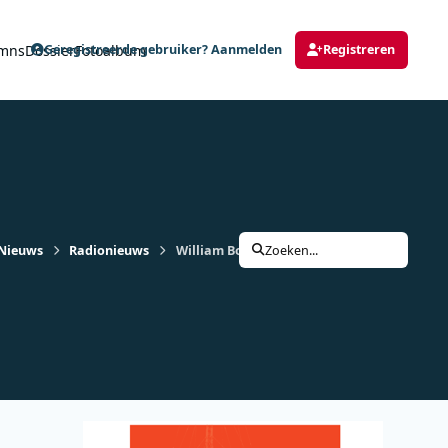
mns
Dossier
Fotoalbum
Geregistreerde gebruiker? Aanmelden
Registreren
Nieuws
Radionieuws
William Boeva voortaan elke week te gast b
Zoeken...