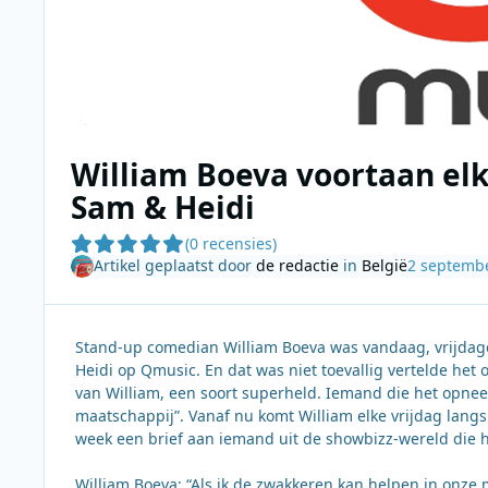
William Boeva voortaan elk
Sam & Heidi
(0 recensies)
Artikel geplaatst door
de redactie
in
België
2 septemb
Stand-up comedian William Boeva was vandaag, vrijdago
Heidi op Qmusic. En dat was niet toevallig vertelde he
van William, een soort superheld. Iemand die het opneem
maatschappij”. Vanaf nu komt William elke vrijdag langs v
week een brief aan iemand uit de showbizz-wereld die h
William Boeva: “Als ik de zwakkeren kan helpen in onze 