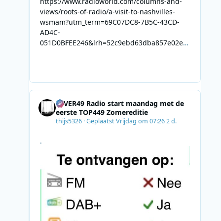
https://www.radioworld.com/columns-and-
views/roots-of-radio/a-visit-to-nashvilles-
wsmam?utm_term=69C07DC8-7B5C-43CD-
AD4C-
051D0BFEE246&lrh=52c9ebd63dba857e02ec
34def61fb57ae9c943943efa8430daaa94f39e5
3e11b&utm_campaign=0028F35E-226C-4B60-
AC88-
AB2831C8A639&utm_medium=email&utm_co
ntent=492E7A06-2B42-4737-B74D-
4EVER49 Radio start maandag met de
8F09201A140D&utm_source=SmartBrief
eerste TOP449 Zomereditie
thijs5326
·
Geplaatst
Vrijdag om 07:26
2 d.
.