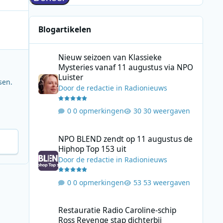
Blogartikelen
Nieuw seizoen van Klassieke Mysteries vanaf 11 augustus
Nieuw seizoen van Klassieke
Mysteries vanaf 11 augustus via NPO
Luister
sen.
Door
de redactie
in
Radionieuws
0 opmerkingen
30 weergaven
NPO BLEND zendt op 11 augustus de Hiphop Top 153 uit
NPO BLEND zendt op 11 augustus de
Hiphop Top 153 uit
Door
de redactie
in
Radionieuws
0 opmerkingen
53 weergaven
Restauratie Radio Caroline-schip Ross Revenge stap dicht
Restauratie Radio Caroline-schip
Ross Revenge stap dichterbij