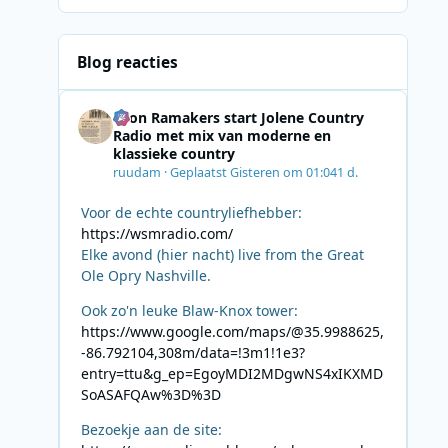
Blog reacties
Leon Ramakers start Jolene Country
Radio met mix van moderne en
klassieke country
ruudam
·
Geplaatst
Gisteren om 01:04
1 d.
Voor de echte countryliefhebber:
https://wsmradio.com/
Elke avond (hier nacht) live from the Great
Ole Opry Nashville.
Ook zo'n leuke Blaw-Knox tower:
https://www.google.com/maps/@35.9988625,
-86.792104,308m/data=!3m1!1e3?
entry=ttu&g_ep=EgoyMDI2MDgwNS4xIKXMD
SoASAFQAw%3D%3D
Bezoekje aan de site: