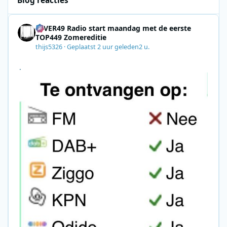
Blog reacties
4EVER49 Radio start maandag met de eerste
TOP449 Zomereditie
thijs5326
·
Geplaatst
2 uur geleden
2 u.
.