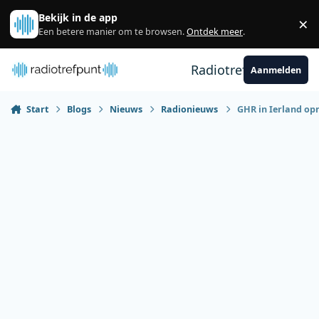
Spring naar bijdragen
Bekijk in de app
×
Sl
Een betere manier om te browsen.
Ontdek meer
.
Radiotrefpunt
Aanmelden
Start
Blogs
Nieuws
Radionieuws
GHR in Ierland opn