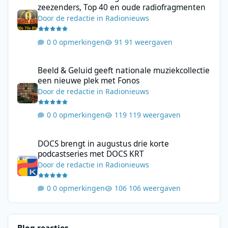
zeezenders, Top 40 en oude radiofragmenten
Door
de redactie
in
Radionieuws
0 opmerkingen
91 weergaven
Beeld & Geluid geeft nationale muziekcollectie een nieuwe plek
Beeld & Geluid geeft nationale muziekcollectie
een nieuwe plek met Fonos
Door
de redactie
in
Radionieuws
0 opmerkingen
119 weergaven
DOCS brengt in augustus drie korte podcastseries met DOCS KR
DOCS brengt in augustus drie korte
podcastseries met DOCS KRT
Door
de redactie
in
Radionieuws
0 opmerkingen
106 weergaven