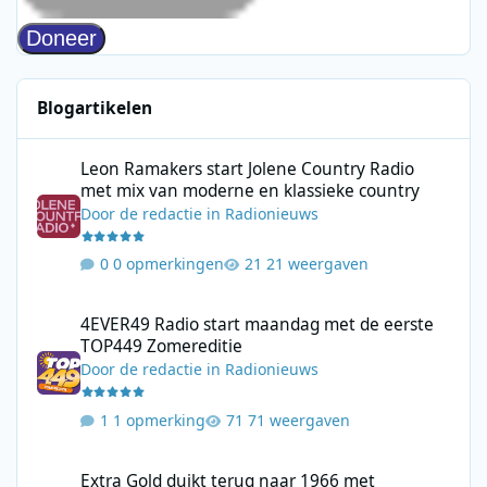
Blogartikelen
Leon Ramakers start Jolene Country Radio met mix van moderne 
Leon Ramakers start Jolene Country Radio
met mix van moderne en klassieke country
Door
de redactie
in
Radionieuws
0 opmerkingen
21 weergaven
4EVER49 Radio start maandag met de eerste TOP449 Zomerediti
4EVER49 Radio start maandag met de eerste
TOP449 Zomereditie
Door
de redactie
in
Radionieuws
1 opmerking
71 weergaven
Extra Gold duikt terug naar 1966 met zeezenders, Top 40 en ou
Extra Gold duikt terug naar 1966 met