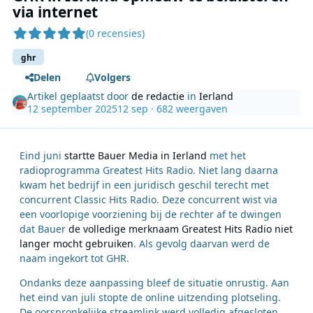
via internet
(0 recensies)
ghr
Delen
Volgers
Artikel geplaatst door
de redactie
in
Ierland
12 september 2025
12 sep
· 682 weergaven
Eind juni
startte Bauer Media in Ierland
met het
radioprogramma Greatest Hits Radio. Niet lang daarna
kwam het bedrijf in een juridisch geschil terecht met
concurrent Classic Hits Radio. Deze concurrent wist via
een voorlopige voorziening bij de rechter af te dwingen
dat Bauer
de volledige merknaam Greatest Hits Radio niet
langer mocht gebruiken
. Als gevolg daarvan werd de
naam ingekort tot GHR.
Ondanks deze aanpassing bleef de situatie onrustig. Aan
het eind van juli stopte de online uitzending plotseling.
De oorspronkelijke streamlink werd volledig afgesloten,