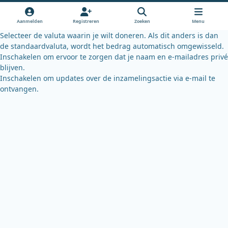
o
b
k
o
e
y
Aanmelden
Registreren
Zoeken
Menu
k
Selecteer de valuta waarin je wilt doneren. Als dit anders is dan
de standaardvaluta, wordt het bedrag automatisch omgewisseld.
Inschakelen om ervoor te zorgen dat je naam en e-mailadres privé
blijven.
Inschakelen om updates over de inzamelingsactie via e-mail te
ontvangen.