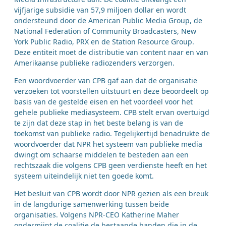
vijfjarige subsidie van 57,9 miljoen dollar en wordt
ondersteund door de American Public Media Group, de
National Federation of Community Broadcasters, New
York Public Radio, PRX en de Station Resource Group.
Deze entiteit moet de distributie van content naar en van
Amerikaanse publieke radiozenders verzorgen.
Een woordvoerder van CPB gaf aan dat de organisatie
verzoeken tot voorstellen uitstuurt en deze beoordeelt op
basis van de gestelde eisen en het voordeel voor het
gehele publieke mediasysteem. CPB stelt ervan overtuigd
te zijn dat deze stap in het beste belang is van de
toekomst van publieke radio. Tegelijkertijd benadrukte de
woordvoerder dat NPR het systeem van publieke media
dwingt om schaarse middelen te besteden aan een
rechtszaak die volgens CPB geen verdienste heeft en het
systeem uiteindelijk niet ten goede komt.
Het besluit van CPB wordt door NPR gezien als een breuk
in de langdurige samenwerking tussen beide
organisaties. Volgens NPR-CEO Katherine Maher
ondermijnt de coalitie de bestaande banden die in de