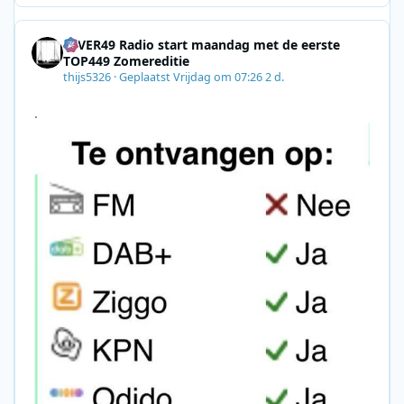
8F09201A140D&utm_source=SmartBrief
4EVER49 Radio start maandag met de eerste
TOP449 Zomereditie
thijs5326
·
Geplaatst
Vrijdag om 07:26
2 d.
.