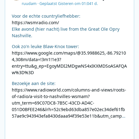
ruudam
·
Geplaatst
Gisteren om 01:04
1 d.
Voor de echte countryliefhebber:
https://wsmradio.com/
Elke avond (hier nacht) live from the Great Ole Opry
Nashville.
Ook zo'n leuke Blaw-Knox tower:
https://www.google.com/maps/@35.9988625,-86.79210
4,308m/data=!3m1!1e3?
entry=ttu&g_ep=EgoyMDI2MDgwNS4xIKXMDSoASAFQA
w%3D%3D
Bezoekje aan de site:
https://www.radioworld.com/columns-and-views/roots-
of-radio/a-visit-to-nashvilles-wsmam?
utm_term=69C07DC8-7B5C-43CD-AD4C-
051D0BFEE246&lrh=52c9ebd63dba857e02ec34def61fb
57ae9c943943efa8430daaa94f39e53e11b&utm_campai
gn=0028F35E-226C-4B60-AC88-
AB2831C8A639&utm_medium=email&utm_content=492
E7A06-2B42-4737-B74D-