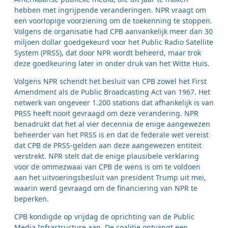
hebben met ingrijpende veranderingen. NPR vraagt om
een voorlopige voorziening om de toekenning te stoppen.
Volgens de organisatie had CPB aanvankelijk meer dan 30
miljoen dollar goedgekeurd voor het Public Radio Satellite
System (PRSS), dat door NPR wordt beheerd, maar trok
deze goedkeuring later in onder druk van het Witte Huis.
Volgens NPR schendt het besluit van CPB zowel het First
Amendment als de Public Broadcasting Act van 1967. Het
netwerk van ongeveer 1.200 stations dat afhankelijk is van
PRSS heeft nooit gevraagd om deze verandering. NPR
benadrukt dat het al vier decennia de enige aangewezen
beheerder van het PRSS is en dat de federale wet vereist
dat CPB de PRSS-gelden aan deze aangewezen entiteit
verstrekt. NPR stelt dat de enige plausibele verklaring
voor de ommezwaai van CPB de wens is om te voldoen
aan het uitvoeringsbesluit van president Trump uit mei,
waarin werd gevraagd om de financiering van NPR te
beperken.
CPB kondigde op vrijdag de oprichting van de Public
Media Infrastructure aan. De coalitie ontvangt een