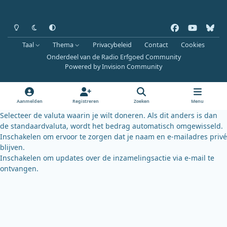
Heldere modus
Donkere modus
Systeemvoorkeur
f
y
b
a
o
l
Taal
Thema
Privacybeleid
Contact
Cookies
c
u
u
Onderdeel van de Radio Erfgoed Community
e
t
e
Powered by
Invision Community
b
u
s
o
b
k
o
e
y
Aanmelden
Registreren
Zoeken
Menu
k
Selecteer de valuta waarin je wilt doneren. Als dit anders is dan
de standaardvaluta, wordt het bedrag automatisch omgewisseld.
Inschakelen om ervoor te zorgen dat je naam en e-mailadres privé
blijven.
Inschakelen om updates over de inzamelingsactie via e-mail te
ontvangen.