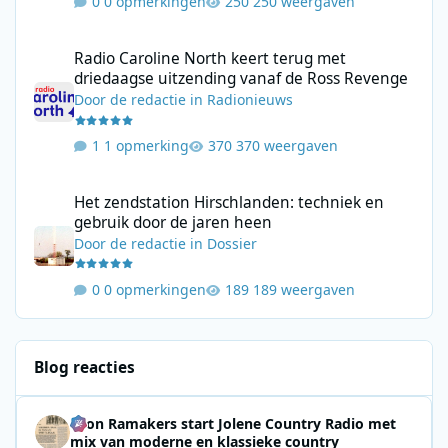
0 opmerkingen
250 weergaven
Radio Caroline North keert terug met driedaagse uitzending va
Radio Caroline North keert terug met
driedaagse uitzending vanaf de Ross Revenge
Door
de redactie
in
Radionieuws
1 opmerking
370 weergaven
Het zendstation Hirschlanden: techniek en gebruik door de jar
Het zendstation Hirschlanden: techniek en
gebruik door de jaren heen
Door
de redactie
in
Dossier
0 opmerkingen
189 weergaven
Blog reacties
Leon Ramakers start Jolene Country Radio met
mix van moderne en klassieke country