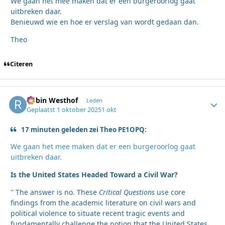
We gaan het mee maken dat er een burgeroorlog gaat
uitbreken daar.
Benieuwd wie en hoe er verslag van wordt gedaan dan.
Theo
Citeren
Robin Westhof
Autho
Leden
Geplaatst
1 oktober 2025
1 okt
17 minuten geleden zei Theo PE1OPQ:
We gaan het mee maken dat er een burgeroorlog gaat
uitbreken daar.
Is the United States Headed Toward a Civil War?
'' The answer is no. These
Critical Questions
use core
findings from the academic literature on civil wars and
political violence to situate recent tragic events and
fundamentally challenge the notion that the United States