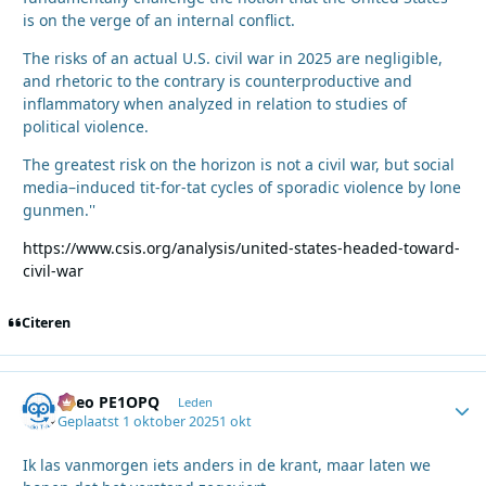
is on the verge of an internal conflict.
The risks of an actual U.S. civil war in 2025 are negligible,
and rhetoric to the contrary is counterproductive and
inflammatory when analyzed in relation to studies of
political violence.
The greatest risk on the horizon is not a civil war, but social
media⁠–induced tit-for-tat cycles of sporadic violence by lone
gunmen.''
https://www.csis.org/analysis/united-states-headed-toward-
civil-war
Citeren
Theo PE1OPQ
Autho
Leden
Geplaatst
1 oktober 2025
1 okt
Ik las vanmorgen iets anders in de krant, maar laten we