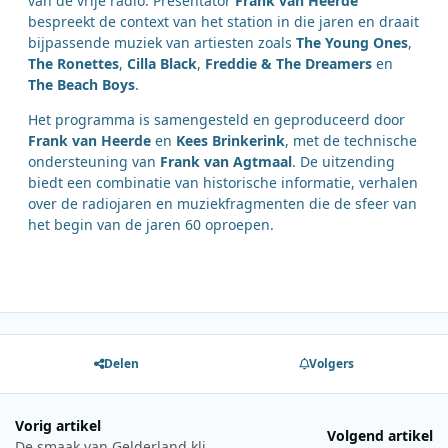
van de vrije radio. Presentator
Frank van Heerde
bespreekt de context van het station in die jaren en draait
bijpassende muziek van artiesten zoals
The Young Ones
,
The Ronettes
,
Cilla Black
,
Freddie & The Dreamers
en
The Beach Boys
.
Het programma is samengesteld en geproduceerd door
Frank van Heerde
en
Kees Brinkerink
, met de technische
ondersteuning van
Frank van Agtmaal
. De uitzending
biedt een combinatie van historische informatie, verhalen
over de radiojaren en muziekfragmenten die de sfeer van
het begin van de jaren 60 oproepen.
Delen
Volgers
Vorig artikel
Volgend artikel
De smaak van Gelderland klinkt opnieuw in Alle 1300 Goed