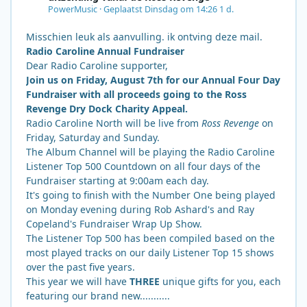
PowerMusic
·
Geplaatst
Dinsdag om 14:26
1 d.
Misschien leuk als aanvulling. ik ontving deze mail.
Radio Caroline Annual Fundraiser
Dear Radio Caroline supporter,
Join us on Friday, August 7th for our Annual Four Day
Fundraiser with all proceeds going to the Ross
Revenge Dry Dock Charity Appeal.
Radio Caroline North will be live from
Ross Revenge
on
Friday, Saturday and Sunday.
The Album Channel will be playing the Radio Caroline
Listener Top 500 Countdown on all four days of the
Fundraiser starting at 9:00am each day.
It's going to finish with the Number One being played
on Monday evening during Rob Ashard's and Ray
Copeland's Fundraiser Wrap Up Show.
The Listener Top 500 has been compiled based on the
most played tracks on our daily Listener Top 15 shows
over the past five years.
This year we will have
THREE
unique gifts for you, each
featuring our brand new...........