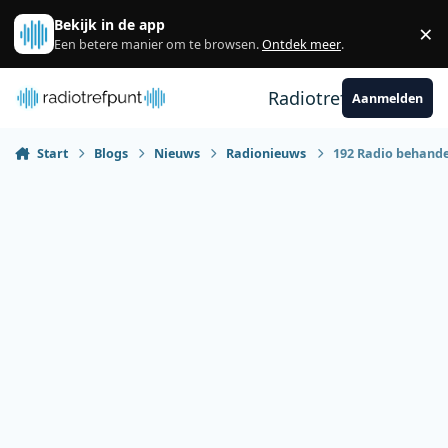
Spring naar bijdragen
Bekijk in de app
×
Sl
Een betere manier om te browsen.
Ontdek meer
.
Radiotrefpunt
Aanmelden
Start
Blogs
Nieuws
Radionieuws
192 Radio behande