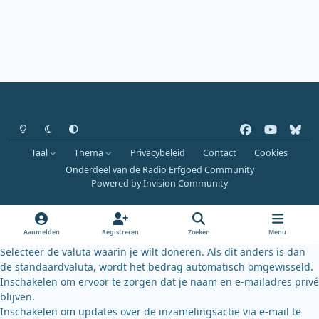
Heldere modus
Donkere modus
Systeemvoorkeur
f
y
b
a
o
l
Taal
Thema
Privacybeleid
Contact
Cookies
c
u
u
Onderdeel van de Radio Erfgoed Community
e
t
e
Powered by
Invision Community
b
u
s
o
b
k
o
e
y
Aanmelden
Registreren
Zoeken
Menu
k
Selecteer de valuta waarin je wilt doneren. Als dit anders is dan
de standaardvaluta, wordt het bedrag automatisch omgewisseld.
Inschakelen om ervoor te zorgen dat je naam en e-mailadres privé
blijven.
Inschakelen om updates over de inzamelingsactie via e-mail te