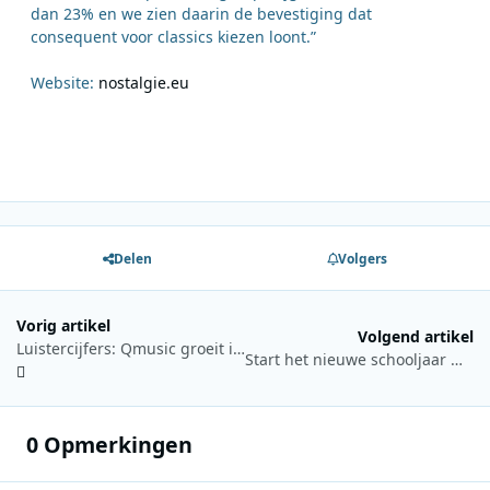
dan 23% en we zien daarin de bevestiging dat
consequent voor classics kiezen loont.”
Website:
nostalgie.eu
Delen
Volgers
Vorig artikel
Volgend artikel
Luistercijfers: Qmusic groeit in Vlaanderen
Start het nieuwe schooljaar met NPO Radio 1
0 Opmerkingen