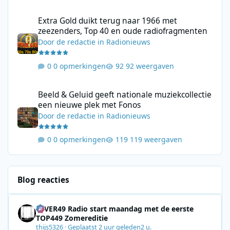
Extra Gold duikt terug naar 1966 met zeezenders, Top 40 en ou
Extra Gold duikt terug naar 1966 met
zeezenders, Top 40 en oude radiofragmenten
Door
de redactie
in
Radionieuws
0 opmerkingen
92 weergaven
Beeld & Geluid geeft nationale muziekcollectie een nieuwe plek
Beeld & Geluid geeft nationale muziekcollectie
een nieuwe plek met Fonos
Door
de redactie
in
Radionieuws
0 opmerkingen
119 weergaven
Blog reacties
4EVER49 Radio start maandag met de eerste
TOP449 Zomereditie
thijs5326
·
Geplaatst
2 uur geleden
2 u.