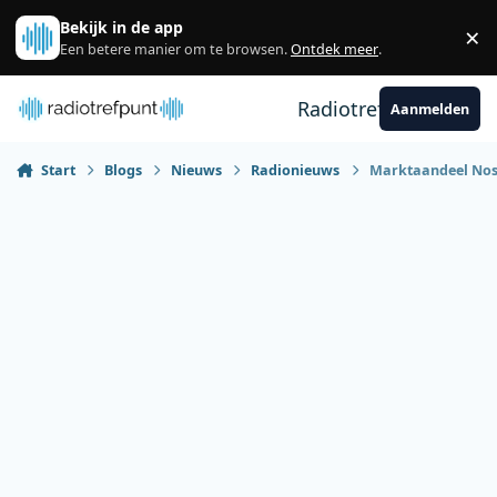
Spring naar bijdragen
Bekijk in de app
×
Sl
Een betere manier om te browsen.
Ontdek meer
.
Radiotrefpunt
Aanmelden
Start
Blogs
Nieuws
Radionieuws
Marktaandeel Nost