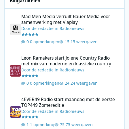
Blogartikelen
Mad Men Media verruilt Bauer Media voor samenwerking met V
Mad Men Media verruilt Bauer Media voor
samenwerking met Viaplay
Door
de redactie
in
Radionieuws
0 opmerkingen
15 weergaven
Leon Ramakers start Jolene Country Radio met mix van moderne 
Leon Ramakers start Jolene Country Radio
met mix van moderne en klassieke country
Door
de redactie
in
Radionieuws
0 opmerkingen
24 weergaven
4EVER49 Radio start maandag met de eerste TOP449 Zomerediti
4EVER49 Radio start maandag met de eerste
TOP449 Zomereditie
Door
de redactie
in
Radionieuws
1 opmerking
75 weergaven