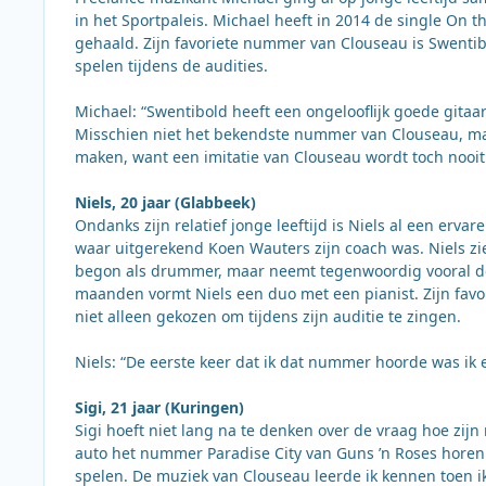
in het Sportpaleis. Michael heeft in 2014 de single On th
gehaald. Zijn favoriete nummer van Clouseau is Swentibo
spelen tijdens de audities.
Michael: “Swentibold heeft een ongelooflijk goede gitaa
Misschien niet het bekendste nummer van Clouseau, maa
maken, want een imitatie van Clouseau wordt toch nooit 
Niels, 20 jaar (Glabbeek)
Ondanks zijn relatief jonge leeftijd is Niels al een erv
waar uitgerekend Koen Wauters zijn coach was. Niels zie
begon als drummer, maar neemt tegenwoordig vooral de g
maanden vormt Niels een duo met een pianist. Zijn favo
niet alleen gekozen om tijdens zijn auditie te zingen.
Niels: “De eerste keer dat ik dat nummer hoorde was ik e
Sigi, 21 jaar (Kuringen)
Sigi hoeft niet lang na te denken over de vraag hoe zijn
auto het nummer Paradise City van Guns ’n Roses horen. 
spelen. De muziek van Clouseau leerde ik kennen toen ik