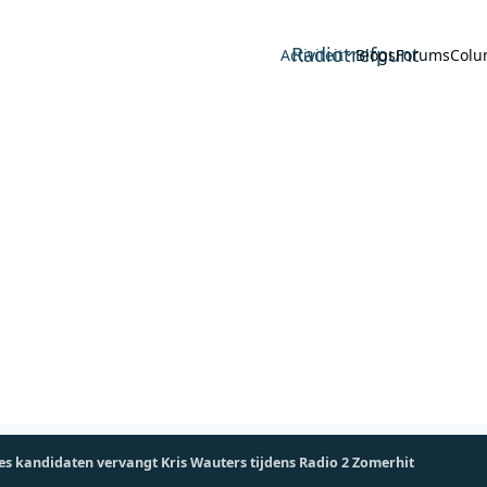
Radiotrefpunt
Activiteit
Blogs
Forums
Colu
es kandidaten vervangt Kris Wauters tijdens Radio 2 Zomerhit