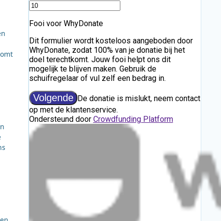
en
komt
en
e
ns
ten