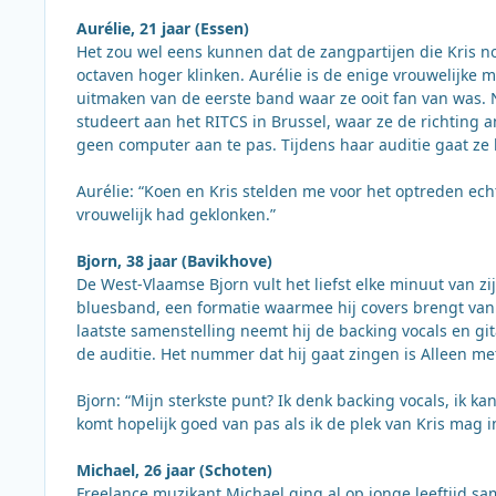
Aurélie, 21 jaar (Essen)
Het zou wel eens kunnen dat de zangpartijen die Kris n
octaven hoger klinken. Aurélie is de enige vrouwelijke
uitmaken van de eerste band waar ze ooit fan van was. N
studeert aan het RITCS in Brussel, waar ze de richting 
geen computer aan te pas. Tijdens haar auditie gaat z
Aurélie: “Koen en Kris stelden me voor het optreden ech
vrouwelijk had geklonken.”
Bjorn, 38 jaar (Bavikhove)
De West-Vlaamse Bjorn vult het liefst elke minuut van zij
bluesband, een formatie waarmee hij covers brengt va
laatste samenstelling neemt hij de backing vocals en gi
de auditie. Het nummer dat hij gaat zingen is Alleen met
Bjorn: “Mijn sterkste punt? Ik denk backing vocals, ik k
komt hopelijk goed van pas als ik de plek van Kris mag 
Michael, 26 jaar (Schoten)
Freelance muzikant Michael ging al op jonge leeftijd s