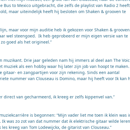
e Bus to Mexico uitgebracht, die zelfs de playlist van Radio 2 heeft
ld, maar uiteindelijk heeft hij besloten om Shaken & grooven te
rlijn, maar voor mijn auditie heb ik gekozen voor Shaken & grooven
r wel steengoed. Ik heb geprobeerd er mijn eigen versie van te
zo goed als het origineel.”
aren muzikant. Drie jaar geleden nam hij immers al deel aan The Voic
t muziek als een hobby waar hij later zijn job van hoopt te maken. 
itaar- en zangpartijen voor zijn rekening. Sinds een aantal
riete nummer van Clouseau is Domino, maar hij heeft voor Ik kan 
r direct van gecharmeerd, ik kreeg er zelfs kippenvel van.”
 muziekcarrière is begonnen: “Mijn vader liet me toen ik klein was 
Ik was zo zot van dat nummer dat ik elektrische gitaar wilde lere
 les kreeg van Tom Lodewijckx, de gitarist van Clouseau.”