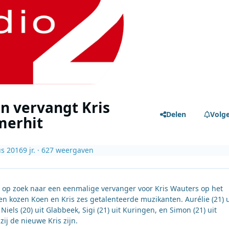
n vervangt Kris
Delen
Volg
merhit
us 2016
9 jr.
· 627 weergaven
p zoek naar een eenmalige vervanger voor Kris Wauters op het
en kozen Koen en Kris zes getalenteerde muzikanten. Aurélie (21) u
 Niels (20) uit Glabbeek, Sigi (21) uit Kuringen, en Simon (21) uit
j de nieuwe Kris zijn.