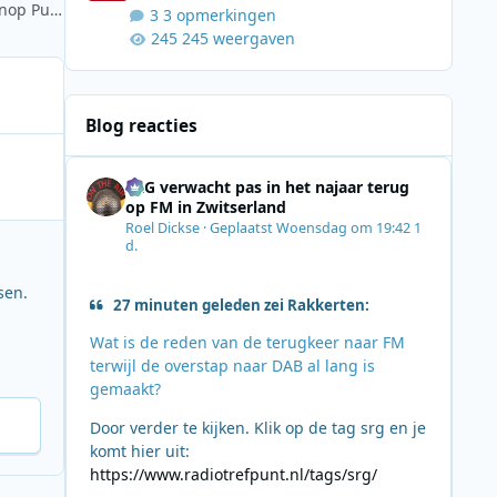
Studio Brussel staat klaar voor 40 uur live verslaggeving vanop Pukkelpop
3 opmerkingen
245 weergaven
Blog reacties
SRG verwacht pas in het najaar terug
op FM in Zwitserland
Roel Dickse
·
Geplaatst
Woensdag om 19:42
1
d.
sen.
27 minuten geleden zei Rakkerten:
Wat is de reden van de terugkeer naar FM
terwijl de overstap naar DAB al lang is
gemaakt?
Door verder te kijken. Klik op de tag srg en je
komt hier uit:
https://www.radiotrefpunt.nl/tags/srg/