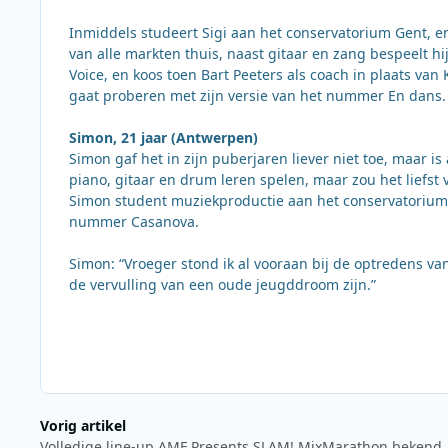
Inmiddels studeert Sigi aan het conservatorium Gent, en
van alle markten thuis, naast gitaar en zang bespeelt h
Voice, en koos toen Bart Peeters als coach in plaats van
gaat proberen met zijn versie van het nummer En dans.
Simon, 21 jaar (Antwerpen)
Simon gaf het in zijn puberjaren liever niet toe, maar is 
piano, gitaar en drum leren spelen, maar zou het liefst 
Simon student muziekproductie aan het conservatorium G
nummer Casanova.
Simon: “Vroeger stond ik al vooraan bij de optredens v
de vervulling van een oude jeugddroom zijn.”
Vorig artikel
Volledige line-up AMF Presents SLAM! MixMarathon bekend