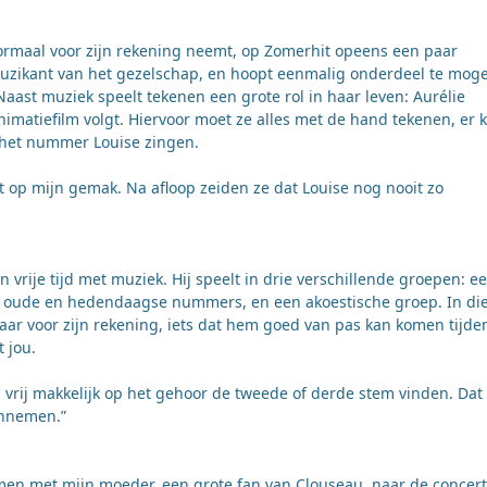
ormaal voor zijn rekening neemt, op Zomerhit opeens een paar
 muzikant van het gezelschap, en hoopt eenmalig onderdeel te mog
aast muziek speelt tekenen een grote rol in haar leven: Aurélie
animatiefilm volgt. Hiervoor moet ze alles met de hand tekenen, er 
e het nummer Louise zingen.
t op mijn gemak. Na afloop zeiden ze dat Louise nog nooit zo
n vrije tijd met muziek. Hij speelt in drie verschillende groepen: e
n oude en hedendaagse nummers, en een akoestische groep. In di
taar voor zijn rekening, iets dat hem goed van pas kan komen tijde
 jou.
an vrij makkelijk op het gehoor de tweede of derde stem vinden. Dat
innemen.”
amen met mijn moeder, een grote fan van Clouseau, naar de concer