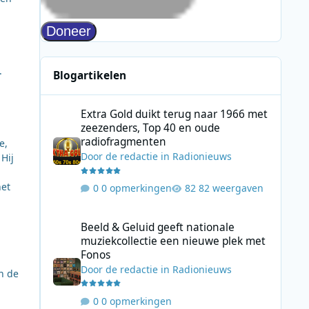
.
Blogartikelen
Extra Gold duikt terug naar 1966 met zeezenders, Top 40
Extra Gold duikt terug naar 1966 met
zeezenders, Top 40 en oude
radiofragmenten
e,
Door
de redactie
in
Radionieuws
Hij
het
0 opmerkingen
82 weergaven
Beeld & Geluid geeft nationale muziekcollectie een nieuw
Beeld & Geluid geeft nationale
muziekcollectie een nieuwe plek met
Fonos
Door
de redactie
in
Radionieuws
in de
n
0 opmerkingen