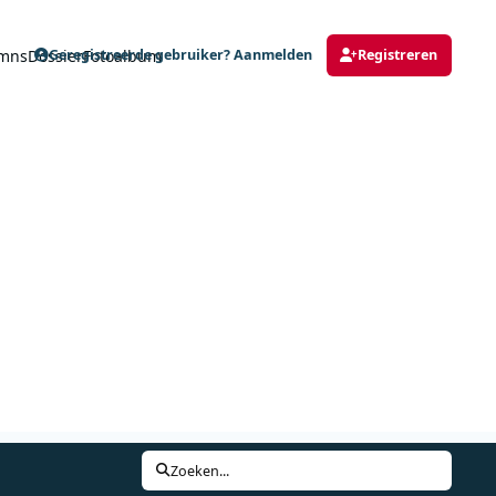
mns
Dossier
Fotoalbum
Geregistreerde gebruiker? Aanmelden
Registreren
Zoeken...