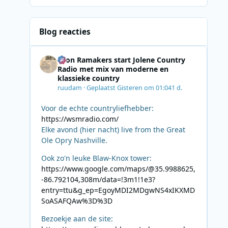
Blog reacties
Leon Ramakers start Jolene Country
Radio met mix van moderne en
klassieke country
ruudam
·
Geplaatst
Gisteren om 01:04
1 d.
Voor de echte countryliefhebber:
https://wsmradio.com/
Elke avond (hier nacht) live from the Great
Ole Opry Nashville.
Ook zo'n leuke Blaw-Knox tower:
https://www.google.com/maps/@35.9988625,
-86.792104,308m/data=!3m1!1e3?
entry=ttu&g_ep=EgoyMDI2MDgwNS4xIKXMD
SoASAFQAw%3D%3D
Bezoekje aan de site: