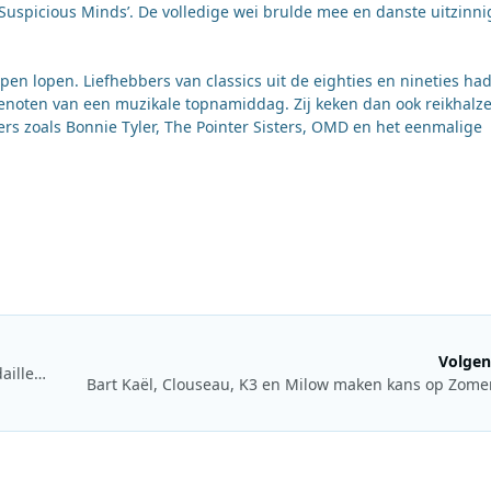
 ‘Suspicious Minds’. De volledige wei brulde mee en danste uitzinni
ppen lopen. Liefhebbers van classics uit de eighties en nineties h
 genoten van een muzikale topnamiddag. Zij keken dan ook reikhalz
s zoals Bonnie Tyler, The Pointer Sisters, OMD en het eenmalige
Volgen
Radio 538 rijdt de Olympische medaillewinnaars met de MedailleTaxi
Bart Kaël, Clouseau, K3 en Milow maken kans op Zome