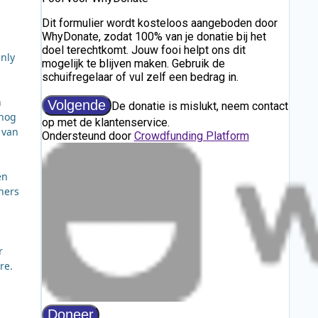
Only
h
 nog
 van
en
nners
r
re.