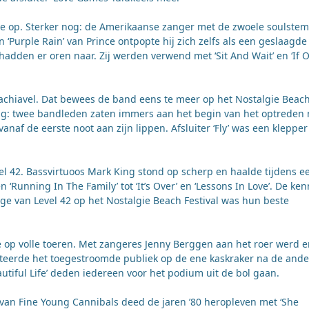
op. Sterker nog: de Amerikaanse zanger met de zwoele soulstem
n ‘Purple Rain’ van Prince ontpopte hij zich zelfs als een geslaagde
adden er oren naar. Zij werden verwend met ‘Sit And Wait’ en ‘If 
 Machiavel. Dat bewees de band eens te meer op het Nostalgie Beac
ing: twee bandleden zaten immers aan het begin van het optreden
anaf de eerste noot aan zijn lippen. Afsluiter ‘Fly’ was een klepper
el 42. Bassvirtuoos Mark King stond op scherp en haalde tijdens e
n ‘Running In The Family’ tot ‘It’s Over’ en ‘Lessons In Love’. De ke
e van Level 42 op het Nostalgie Beach Festival was hun beste
op volle toeren. Met zangeres Jenny Berggen aan het roer werd e
teerde het toegestroomde publiek op de ene kaskraker na de ande
eautiful Life’ deden iedereen voor het podium uit de bol gaan.
 van Fine Young Cannibals deed de jaren ’80 heropleven met ‘She