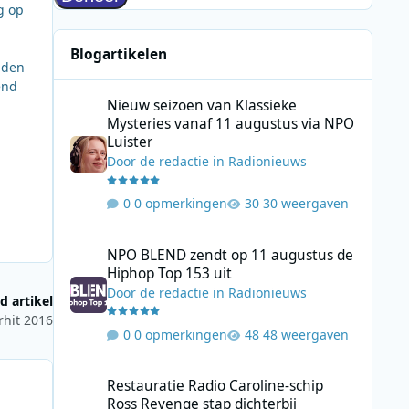
g op
Blogartikelen
adden
end
Nieuw seizoen van Klassieke Mysteries vanaf 11 augustus
Nieuw seizoen van Klassieke
Mysteries vanaf 11 augustus via NPO
Luister
Door
de redactie
in
Radionieuws
0 opmerkingen
30 weergaven
NPO BLEND zendt op 11 augustus de Hiphop Top 153 uit
NPO BLEND zendt op 11 augustus de
Hiphop Top 153 uit
Door
de redactie
in
Radionieuws
d artikel
rhit 2016
0 opmerkingen
48 weergaven
Restauratie Radio Caroline-schip Ross Revenge stap dicht
Restauratie Radio Caroline-schip
Ross Revenge stap dichterbij