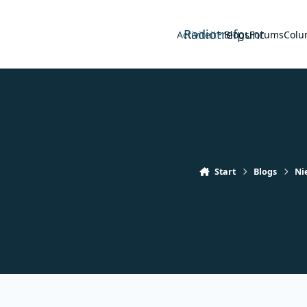
Radiotrefpunt
Activiteit
Blogs
Forums
Colu
Start
Blogs
Ni