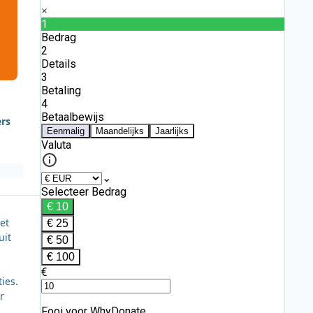
ers
et
uit
ies.
r