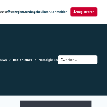
mns
Dossier
Fotoalbum
Geregistreerde gebruiker? Aanmelden
Registreren
euws
Radionieuws
Nostalgie Beach Festival is uitgegroeid tot een
Zoeken...