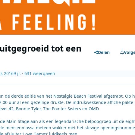
 uitgegroeid tot een
Delen
Volg
us 2016
9 jr.
· 631 weergaven
 de derde editie van het Nostalgie Beach Festival afgetrapt. Op h
2:00 uur al een gezellige drukte. De indrukwekkende affiche pakte 
Level 42, Bonnie Tyler, The Pointer Sisters en OMD.
de Main Stage aan als een legendarische belpopgroep uit de eight
de de mensenmassa meteen wakker met het stevige openingsnumme
de afsluiter ‘Love Games’ luidkeels mee.