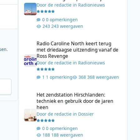
Door
de redactie
in
Radionieuws
0 opmerkingen
243 weergaven
Radio Caroline North keert terug met driedaagse uitzend
Radio Caroline North keert terug
sen.
met driedaagse uitzending vanaf de
Ross Revenge
Door
de redactie
in
Radionieuws
1 opmerking
368 weergaven
Het zendstation Hirschlanden: techniek en gebruik door 
Het zendstation Hirschlanden:
techniek en gebruik door de jaren
heen
Door
de redactie
in
Dossier
0 opmerkingen
188 weergaven