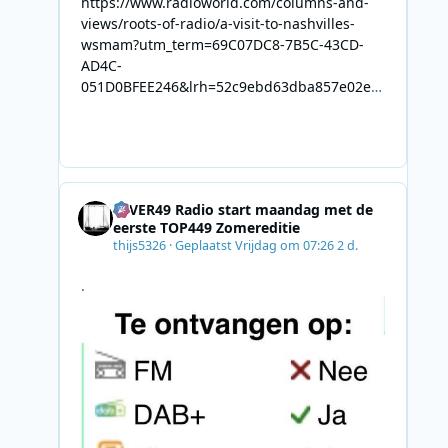
https://www.radioworld.com/columns-and-
views/roots-of-radio/a-visit-to-nashvilles-
wsmam?utm_term=69C07DC8-7B5C-43CD-
AD4C-
051D0BFEE246&lrh=52c9ebd63dba857e02ec
34def61fb57ae9c943943efa8430daaa94f39e5
3e11b&utm_campaign=0028F35E-226C-4B60-
AC88-
AB2831C8A639&utm_medium=email&utm_co
ntent=492E7A06-2B42-4737-B74D-
4EVER49 Radio start maandag met de
8F09201A140D&utm_source=SmartBrief
eerste TOP449 Zomereditie
thijs5326
·
Geplaatst
Vrijdag om 07:26
2 d.
.