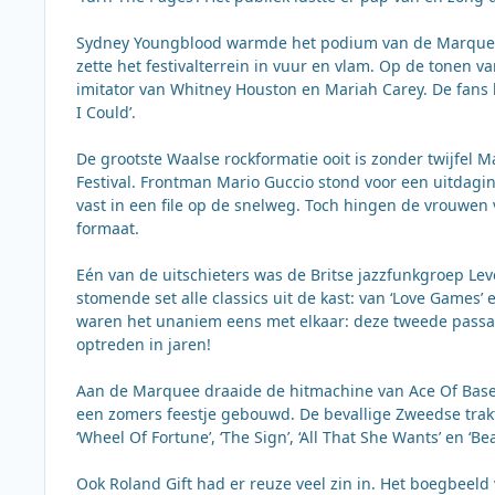
Sydney Youngblood warmde het podium van de Marquee 
zette het festivalterrein in vuur en vlam. Op de tonen va
imitator van Whitney Houston en Mariah Carey. De fans h
I Could’.
De grootste Waalse rockformatie ooit is zonder twijfel
Festival. Frontman Mario Guccio stond voor een uitdag
vast in een file op de snelweg. Toch hingen de vrouwen v
formaat.
Eén van de uitschieters was de Britse jazzfunkgroep Lev
stomende set alle classics uit de kast: van ‘Love Games’ e
waren het unaniem eens met elkaar: deze tweede passag
optreden in jaren!
Aan de Marquee draaide de hitmachine van Ace Of Base 
een zomers feestje gebouwd. De bevallige Zweedse trak
‘Wheel Of Fortune’, ‘The Sign’, ‘All That She Wants’ en ‘B
Ook Roland Gift had er reuze veel zin in. Het boegbeeld