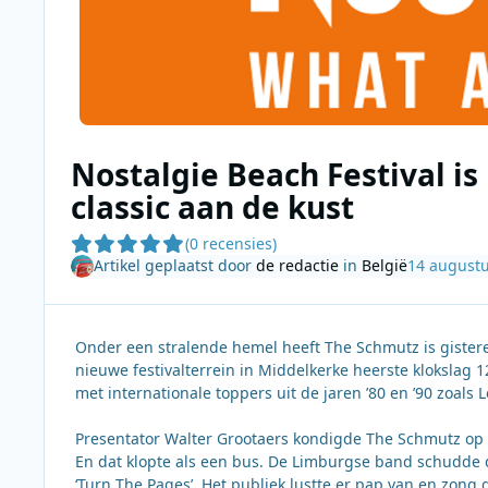
Nostalgie Beach Festival is
classic aan de kust
(0 recensies)
Artikel geplaatst door
de redactie
in
België
14 august
Onder een stralende hemel heeft The Schmutz is gisteren
nieuwe festivalterrein in Middelkerke heerste klokslag 1
met internationale toppers uit de jaren ’80 en ’90 zoals 
Presentator Walter Grootaers kondigde The Schmutz op 
En dat klopte als een bus. De Limburgse band schud
‘Turn The Pages’. Het publiek lustte er pap van en zong 