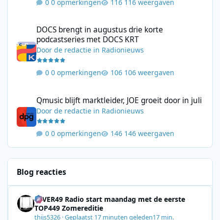
0 opmerkingen
116 weergaven
DOCS brengt in augustus drie korte podcastseries met DOCS KR
DOCS brengt in augustus drie korte
podcastseries met DOCS KRT
Door
de redactie
in
Radionieuws
0 opmerkingen
106 weergaven
Qmusic blijft marktleider, JOE groeit door in juli
Qmusic blijft marktleider, JOE groeit door in juli
Door
de redactie
in
Radionieuws
0 opmerkingen
146 weergaven
Blog reacties
4EVER49 Radio start maandag met de eerste
TOP449 Zomereditie
thijs5326
·
Geplaatst
17 minuten geleden
17 min.