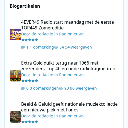
Blogartikelen
4EVER49 Radio start maandag met de eerste TOP449 Zomerediti
4EVER49 Radio start maandag met de eerste
TOP449 Zomereditie
Door
de redactie
in
Radionieuws
1 opmerking
54 weergaven
Extra Gold duikt terug naar 1966 met zeezenders, Top 40 en ou
Extra Gold duikt terug naar 1966 met
zeezenders, Top 40 en oude radiofragmenten
Door
de redactie
in
Radionieuws
0 opmerkingen
90 weergaven
Beeld & Geluid geeft nationale muziekcollectie een nieuwe plek
Beeld & Geluid geeft nationale muziekcollectie
een nieuwe plek met Fonos
Door
de redactie
in
Radionieuws