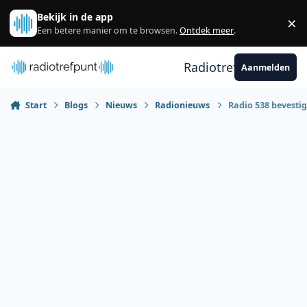
Spring naar bijdragen
Bekijk in de app
×
Sl
Een betere manier om te browsen.
Ontdek meer
.
Radiotrefpunt
Aanmelden
Start
Blogs
Nieuws
Radionieuws
Radio 538 bevestig