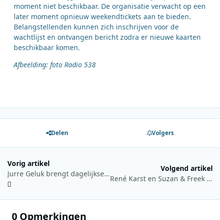
moment niet beschikbaar. De organisatie verwacht op een
later moment opnieuw weekendtickets aan te bieden.
Belangstellenden kunnen zich inschrijven voor de
wachtlijst en ontvangen bericht zodra er nieuwe kaarten
beschikbaar komen.
Afbeelding: foto Radio 538
Delen
Volgers
Vorig artikel
Volgend artikel
Jurre Geluk brengt dagelijkse tv-updates rondom 3FM Serious Request samen met Julien Kooij
René Karst en Suzan & Freek in de race voor hoogste nieuwe binnenkomer Top 2000
0 Opmerkingen