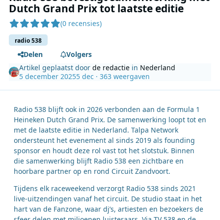
Dutch Grand Prix tot laatste editie
(0 recensies)
radio 538
Delen
Volgers
Artikel geplaatst door
de redactie
in
Nederland
5 december 2025
5 dec
· 363 weergaven
Radio 538 blijft ook in 2026 verbonden aan de Formula 1
Heineken Dutch Grand Prix. De samenwerking loopt tot en
met de laatste editie in Nederland. Talpa Network
ondersteunt het evenement al sinds 2019 als founding
sponsor en houdt deze rol vast tot het slotstuk. Binnen
die samenwerking blijft Radio 538 een zichtbare en
hoorbare partner op en rond Circuit Zandvoort.
Tijdens elk raceweekend verzorgt Radio 538 sinds 2021
live-uitzendingen vanaf het circuit. De studio staat in het
hart van de Fanzone, waar dj’s, artiesten en bezoekers de
sfeer delen met miljoenen luisteraars. Via TV 538 en de