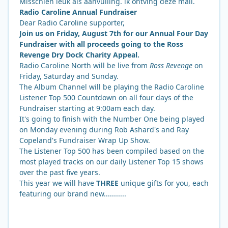
Misschien leuk als aanvulling. ik ontving deze mail.
Radio Caroline Annual Fundraiser
Dear Radio Caroline supporter,
Join us on Friday, August 7th for our Annual Four Day
Fundraiser with all proceeds going to the Ross
Revenge Dry Dock Charity Appeal.
Radio Caroline North will be live from
Ross Revenge
on
Friday, Saturday and Sunday.
The Album Channel will be playing the Radio Caroline
Listener Top 500 Countdown on all four days of the
Fundraiser starting at 9:00am each day.
It's going to finish with the Number One being played
on Monday evening during Rob Ashard's and Ray
Copeland's Fundraiser Wrap Up Show.
The Listener Top 500 has been compiled based on the
most played tracks on our daily Listener Top 15 shows
over the past five years.
This year we will have
THREE
unique gifts for you, each
featuring our brand new...........