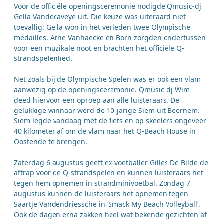
Voor de officiële openingsceremonie nodigde Qmusic-dj
Gella Vandecaveye uit. Die keuze was uiteraard niet
toevallig: Gella won in het verleden twee Olympische
medailles. Arne Vanhaecke en Born zorgden ondertussen
voor een muzikale noot en brachten het officiële Q-
strandspelenlied.
Net zoals bij de Olympische Spelen was er ook een vlam
aanwezig op de openingsceremonie. Qmusic-dj Wim
deed hiervoor een oproep aan alle luisteraars. De
gelukkige winnaar werd de 10-jarige Siem uit Beernem.
Siem legde vandaag met de fiets en op skeelers ongeveer
40 kilometer af om de vlam naar het Q-Beach House in
Oostende te brengen.
Zaterdag 6 augustus geeft ex-voetballer Gilles De Bilde de
aftrap voor de Q-strandspelen en kunnen luisteraars het
tegen hem opnemen in strandminivoetbal. Zondag 7
augustus kunnen de luisteraars het opnemen tegen
Saartje Vandendriessche in ‘Smack My Beach Volleyball’.
Ook de dagen erna zakken heel wat bekende gezichten af