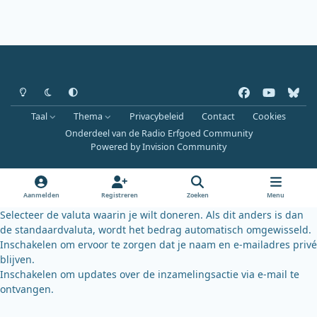
Heldere modus
Donkere modus
Systeemvoorkeur
f
y
b
a
o
l
Taal
Thema
Privacybeleid
Contact
Cookies
c
u
u
Onderdeel van de Radio Erfgoed Community
e
t
e
Powered by
Invision Community
b
u
s
o
b
k
o
e
y
Aanmelden
Registreren
Zoeken
Menu
k
Selecteer de valuta waarin je wilt doneren. Als dit anders is dan
de standaardvaluta, wordt het bedrag automatisch omgewisseld.
Inschakelen om ervoor te zorgen dat je naam en e-mailadres privé
blijven.
Inschakelen om updates over de inzamelingsactie via e-mail te
ontvangen.