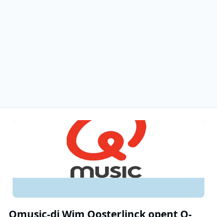
Qmusic-dj Wim Oosterlinck opent Q-