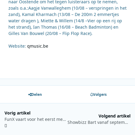
naar Oostende om het tegen luisteraars op te nemen,
zoals o.a.:Aagje Vanwalleghem (10/08 – verspringen in het
zand), Kamal Kharmach (13/08 – De 200m 2 emmertjes
water dragen ), Miette & Willem (14/8 –Vier op een rij op
het strand), Ian Thomas (16/08 – Beach Badminton) en
Gilles Van Bouwel (20/08 – Flip Flop Race).
Website:
qmusic.be
Delen
Volgers
Vorig artikel
Volgend artikel
FunX vaart voor het eerst mee met de Canal Parade
Showbizz Bart vanaf september aan de slag bij Radio 2