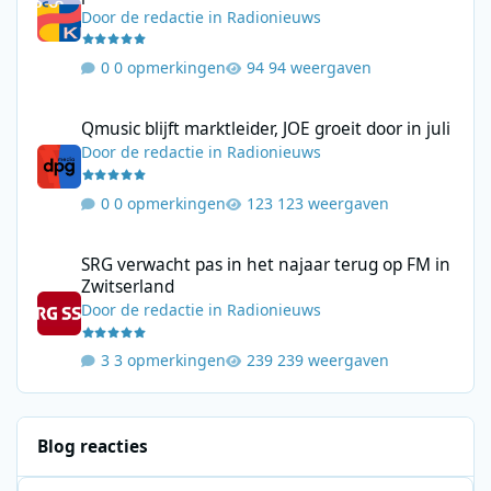
Door
de redactie
in
Radionieuws
0 opmerkingen
94 weergaven
Qmusic blijft marktleider, JOE groeit door in juli
Qmusic blijft marktleider, JOE groeit door in juli
Door
de redactie
in
Radionieuws
0 opmerkingen
123 weergaven
SRG verwacht pas in het najaar terug op FM in Zwitserland
SRG verwacht pas in het najaar terug op FM in
Zwitserland
Door
de redactie
in
Radionieuws
3 opmerkingen
239 weergaven
Blog reacties