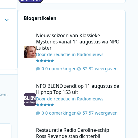
Author stats
Blogartikelen
Nieuw seizoen van Klassieke Mysteries vanaf 11 augustus
Nieuw seizoen van Klassieke
Mysteries vanaf 11 augustus via NPO
Luister
Door
de redactie
in
Radionieuws
0 opmerkingen
32 weergaven
NPO BLEND zendt op 11 augustus de Hiphop Top 153 uit
NPO BLEND zendt op 11 augustus de
Hiphop Top 153 uit
sen.
Door
de redactie
in
Radionieuws
0 opmerkingen
57 weergaven
Restauratie Radio Caroline-schip Ross Revenge stap dicht
Restauratie Radio Caroline-schip
Ross Revenge stap dichterbij