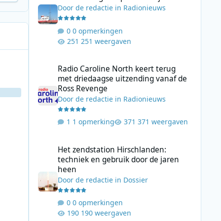
Door
de redactie
in
Radionieuws
0 opmerkingen
251 weergaven
Radio Caroline North keert terug met driedaagse uitzend
Radio Caroline North keert terug
met driedaagse uitzending vanaf de
Ross Revenge
Door
de redactie
in
Radionieuws
1 opmerking
371 weergaven
Het zendstation Hirschlanden: techniek en gebruik door 
Het zendstation Hirschlanden:
techniek en gebruik door de jaren
heen
Door
de redactie
in
Dossier
0 opmerkingen
190 weergaven