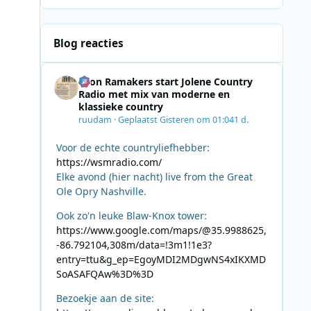
Blog reacties
Leon Ramakers start Jolene Country
Radio met mix van moderne en
klassieke country
ruudam
·
Geplaatst
Gisteren om 01:04
1 d.
Voor de echte countryliefhebber:
https://wsmradio.com/
Elke avond (hier nacht) live from the Great
Ole Opry Nashville.
Ook zo'n leuke Blaw-Knox tower:
https://www.google.com/maps/@35.9988625,
-86.792104,308m/data=!3m1!1e3?
entry=ttu&g_ep=EgoyMDI2MDgwNS4xIKXMD
SoASAFQAw%3D%3D
Bezoekje aan de site: