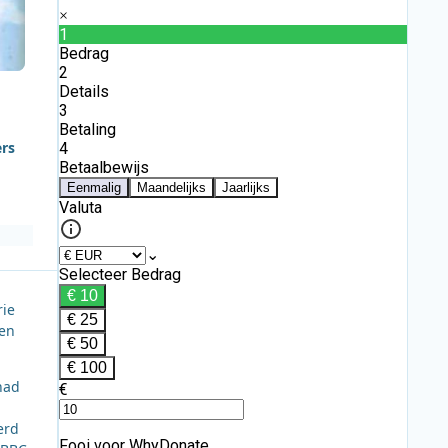
ers
rie
een
had
erd