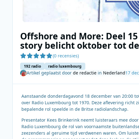
Offshore and More: Deel 1
story belicht oktober tot 
(0 recensies)
192 radio
radio luxembourg
Artikel geplaatst door
de redactie
in
Nederland
17 de
Aanstaande donderdagavond 18 december van 20:00 tot 2
over Radio Luxembourg tot 1970. Deze aflevering richt 
bepalende rol speelde in de Britse radiolandschap.
Presentator Kees Brinkerink neemt luisteraars mee doo
Radio Luxembourg de rol van voornaamste buitenlandse 
zeezenders al geruime tijd verdwenen waren. Om luiste