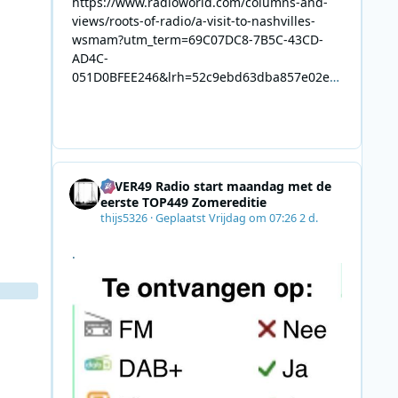
https://www.radioworld.com/columns-and-
views/roots-of-radio/a-visit-to-nashvilles-
wsmam?utm_term=69C07DC8-7B5C-43CD-
AD4C-
051D0BFEE246&lrh=52c9ebd63dba857e02ec
34def61fb57ae9c943943efa8430daaa94f39e5
3e11b&utm_campaign=0028F35E-226C-4B60-
AC88-
AB2831C8A639&utm_medium=email&utm_co
ntent=492E7A06-2B42-4737-B74D-
4EVER49 Radio start maandag met de
8F09201A140D&utm_source=SmartBrief
eerste TOP449 Zomereditie
thijs5326
·
Geplaatst
Vrijdag om 07:26
2 d.
.