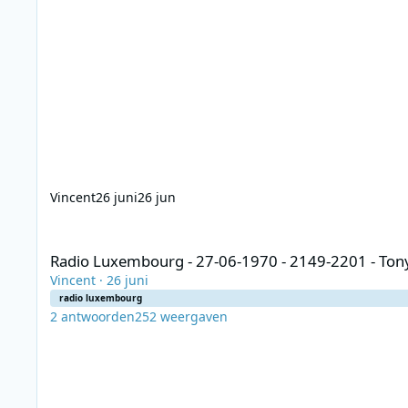
Vincent
26 juni
26 jun
Radio Luxembourg - 27-06-1970 - 2149-2201 - Tony Prince - 
Radio Luxembourg - 27-06-1970 - 2149-2201 - Tony
Vincent
·
26 juni
radio luxembourg
2
antwoorden
252
weergaven