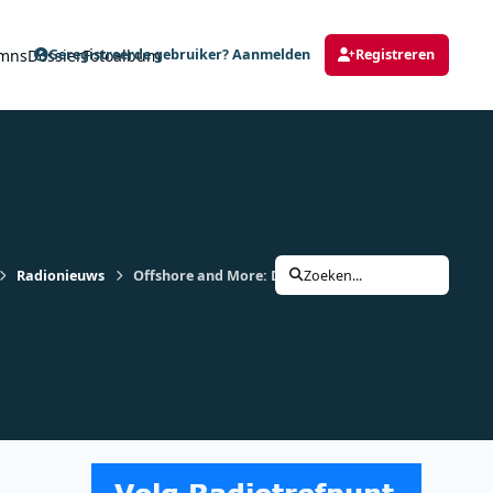
mns
Dossier
Fotoalbum
Geregistreerde gebruiker? Aanmelden
Registreren
Radionieuws
Offshore and More: Deel 15 Radio Luxembourg story 
Zoeken...