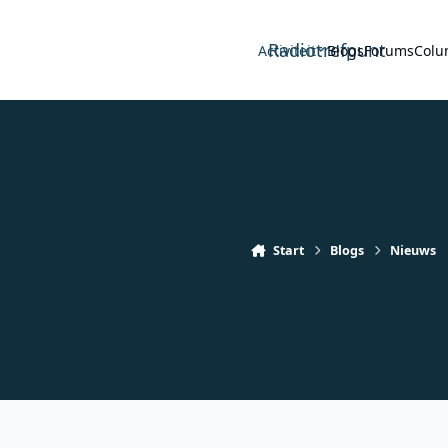
Radiotrefpunt
Activiteit
Blogs
Forums
Colu
Start
Blogs
Nieuws