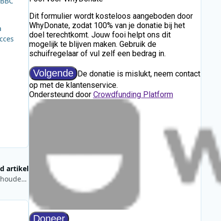
 BBC
a
ucces
d artikel
Petitie wil zendmasten Radio Luxembourg in Junglinster behouden als erfgoed