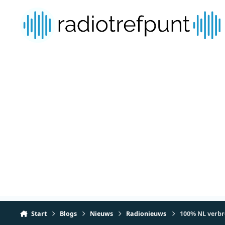
Spring naar bijdragen
Start
Blogs
Nieuws
Radionieuws
100% NL verbr