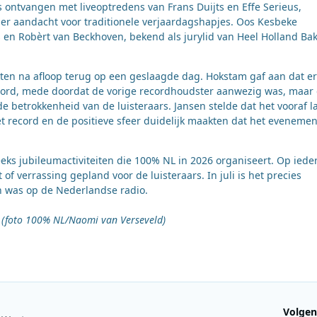
ontvangen met liveoptredens van Frans Duijts en Effe Serieus,
 er aandacht voor traditionele verjaardagshapjes. Oos Kesbeke
 en Robèrt van Beckhoven, bekend als jurylid van Heel Holland Bak
ten na afloop terug op een geslaagde dag. Hokstam gaf aan dat er
cord, mede doordat de vorige recordhoudster aanwezig was, maar 
e betrokkenheid van de luisteraars. Jansen stelde dat het vooraf l
t record en de positieve sfeer duidelijk maakten dat het evenemen
eks jubileumactiviteiten die 100% NL in 2026 organiseert. Op iede
f verrassing gepland voor de luisteraars. In juli is het precies
en was op de Nederlandse radio.
t (foto 100% NL/Naomi van Verseveld)
Volgen