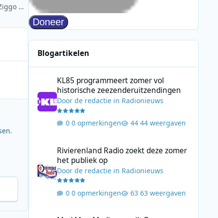
NPO FunX doet live verslag van New Wave-concertreeks in Ziggo Dome
Blogartikelen
KL85 programmeert zomer vol historische zeezenderuitz
KL85 programmeert zomer vol
historische zeezenderuitzendingen
Door
de redactie
in
Radionieuws
0 opmerkingen
44 weergaven
sen.
Rivierenland Radio zoekt deze zomer het publiek op
Rivierenland Radio zoekt deze zomer
het publiek op
Door
de redactie
in
Radionieuws
0 opmerkingen
63 weergaven
Mad Men Media verruilt Bauer Media voor samenwerking 