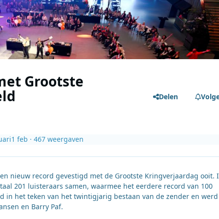
met Grootste
eld
Delen
Volg
uari
1 feb
· 467 weergaven
en nieuw record gevestigd met de Grootste Kringverjaardag ooit. 
aal 201 luisteraars samen, waarmee het eerdere record van 100
 in het teken van het twintigjarig bestaan van de zender en werd
ansen en Barry Paf.