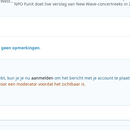
StreamD en Radio MusicStar starten met DAB+ in Nordrhein-Westfalen
jn geen opmerkingen.
ebt, kun je je nu
aanmelden
om het bericht met je account te plaat
or een moderator voordat het zichtbaar is.