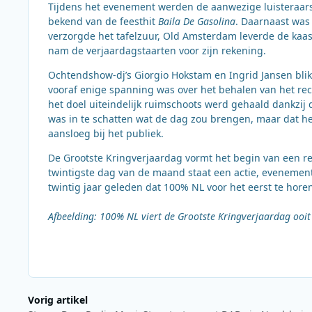
Tijdens het evenement werden de aanwezige luisteraars 
bekend van de feesthit
Baila De Gasolina
. Daarnaast was
verzorgde het tafelzuur, Old Amsterdam leverde de kaas
nam de verjaardagstaarten voor zijn rekening.
Ochtendshow-dj’s Giorgio Hokstam en Ingrid Jansen blik
vooraf enige spanning was over het behalen van het re
het doel uiteindelijk ruimschoots werd gehaald dankzij d
was in te schatten wat de dag zou brengen, maar dat he
aansloeg bij het publiek.
De Grootste Kringverjaardag vormt het begin van een re
twintigste dag van de maand staat een actie, evenement o
twintig jaar geleden dat 100% NL voor het eerst te hor
Afbeelding: 100% NL viert de Grootste Kringverjaardag ooi
Vorig artikel