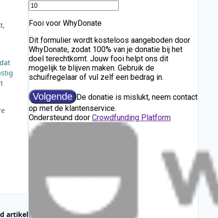
t,
dat
astig
t
re
d artikel