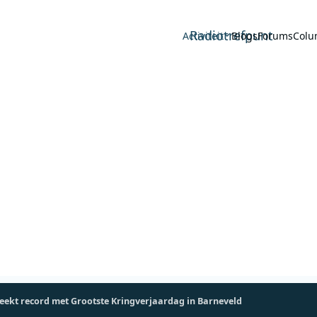
Radiotrefpunt
Activiteit
Blogs
Forums
Colu
eekt record met Grootste Kringverjaardag in Barneveld