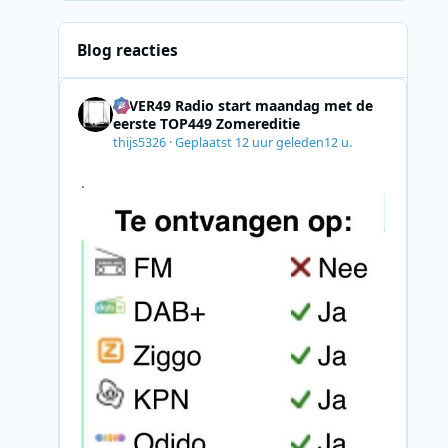
Blog reacties
4EVER49 Radio start maandag met de
eerste TOP449 Zomereditie
thijs5326
·
Geplaatst
12 uur geleden
12 u.
.