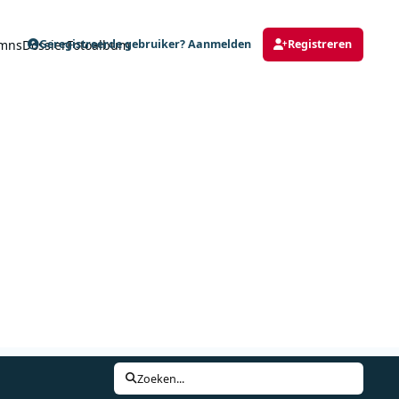
mns
Dossier
Fotoalbum
Geregistreerde gebruiker? Aanmelden
Registreren
Zoeken...