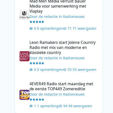
Mad Men Media verruilt Bauer
Media voor samenwerking met
Viaplay
Door
de redactie
in
Radionieuws
0 opmerkingen
71 weergaven
Leon Ramakers start Jolene Country Radio met mix van mo
Leon Ramakers start Jolene Country
Radio met mix van moderne en
klassieke country
Door
de redactie
in
Radionieuws
0 opmerkingen
55 weergaven
4EVER49 Radio start maandag met de eerste TOP449 Zome
4EVER49 Radio start maandag met
de eerste TOP449 Zomereditie
Door
de redactie
in
Radionieuws
1 opmerking
94 weergaven