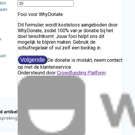
hten
 aan
n.
van
d artikel
rspreking