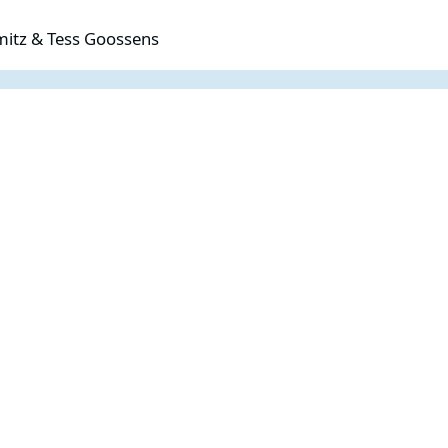
ss Goossens
mitz & Tess Goossens