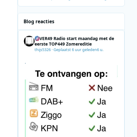
Blog reacties
4EVER49 Radio start maandag met de
eerste TOP449 Zomereditie
thijs5326
·
Geplaatst
6 uur geleden
6 u.
.