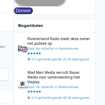
Blogartikelen
Rivierenland Radio zoekt deze zomer het publiek op
Rivierenland Radio zoekt deze zomer
het publiek op
sen.
Door
de redactie
in
Radionieuws
0 opmerkingen
20 weergaven
Mad Men Media verruilt Bauer Media voor samenwerking 
Mad Men Media verruilt Bauer
Media voor samenwerking met
Viaplay
Door
de redactie
in
Radionieuws
0 opmerkingen
48 weergaven