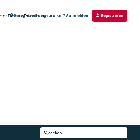
mns
Dossier
Fotoalbum
Geregistreerde gebruiker? Aanmelden
Registreren
Zoeken...