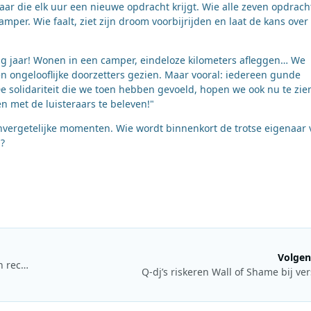
aar die elk uur een nieuwe opdracht krijgt. Wie alle zeven opdrac
amper. Wie faalt, ziet zijn droom voorbijrijden en laat de kans over
rig jaar! Wonen in een camper, eindeloze kilometers afleggen… We
ongelooflijke doorzetters gezien. Maar vooral: iedereen gunde
 De solidariteit die we toen hebben gevoeld, hopen we ook nu te zie
 met de luisteraars te beleven!"
vergetelijke momenten. Wie wordt binnenkort de trotse eigenaar 
n?
Volgen
Podcast Ranken de Reviews onderzoekt betrouwbaarheid van recensies
Q-dj’s riskeren Wall of Shame bij ve