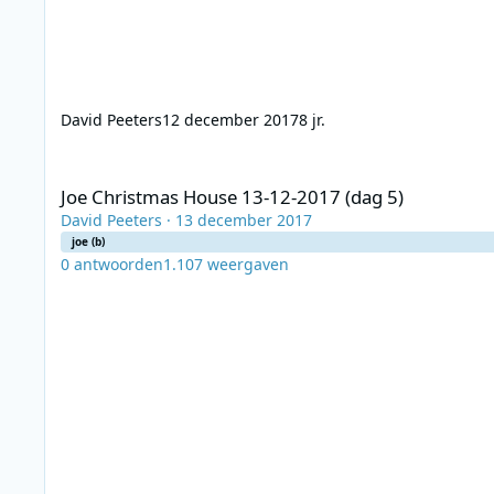
David Peeters
12 december 2017
8 jr.
Joe Christmas House 13-12-2017 (dag 5)
Joe Christmas House 13-12-2017 (dag 5)
David Peeters
·
13 december 2017
joe (b)
0
antwoorden
1.107
weergaven