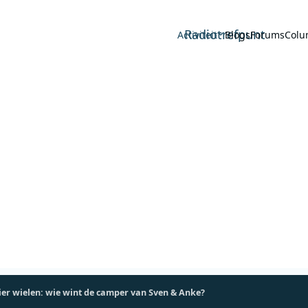
Radiotrefpunt
Activiteit
Blogs
Forums
Colu
ier wielen: wie wint de camper van Sven & Anke?