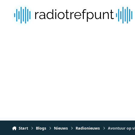
Spring naar bijdragen
Start
Blogs
Nieuws
Radionieuws
Avontuur op v