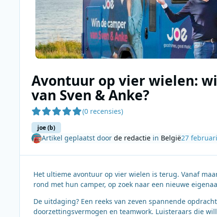
Avontuur op vier wielen: w
van Sven & Anke?
(0 recensies)
joe (b)
Artikel geplaatst door
de redactie
in
België
27 februar
Het ultieme avontuur op vier wielen is terug. Vanaf m
rond met hun camper, op zoek naar een nieuwe eigenaar
De uitdaging? Een reeks van zeven spannende opdrachten
doorzettingsvermogen en teamwork. Luisteraars die wi