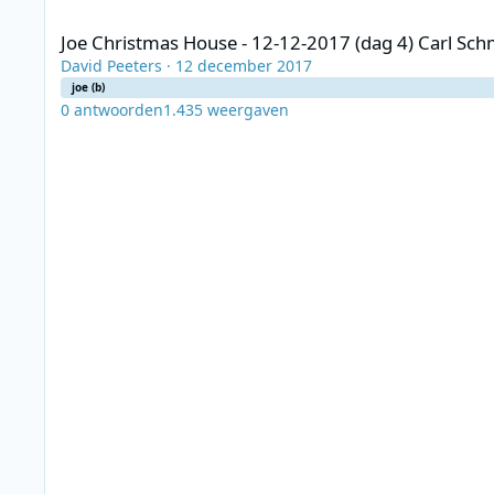
Joe Christmas House - 12-12-2017 (dag 4) Carl Schmitz & Te
Joe Christmas House - 12-12-2017 (dag 4) Carl Sch
David Peeters
·
12 december 2017
joe (b)
0
antwoorden
1.435
weergaven