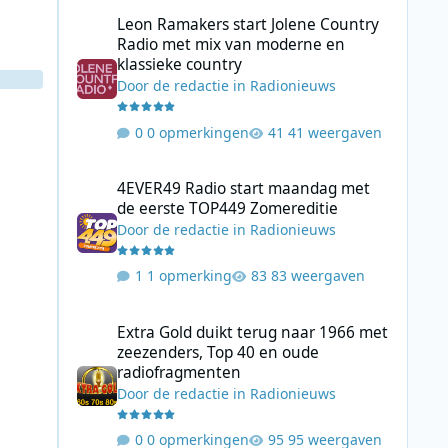
Leon Ramakers start Jolene Country Radio met mix van mo
Leon Ramakers start Jolene Country
Radio met mix van moderne en
klassieke country
Door
de redactie
in
Radionieuws
0 opmerkingen
41 weergaven
4EVER49 Radio start maandag met de eerste TOP449 Zome
4EVER49 Radio start maandag met
de eerste TOP449 Zomereditie
Door
de redactie
in
Radionieuws
1 opmerking
83 weergaven
Extra Gold duikt terug naar 1966 met zeezenders, Top 40
Extra Gold duikt terug naar 1966 met
zeezenders, Top 40 en oude
radiofragmenten
Door
de redactie
in
Radionieuws
0 opmerkingen
95 weergaven