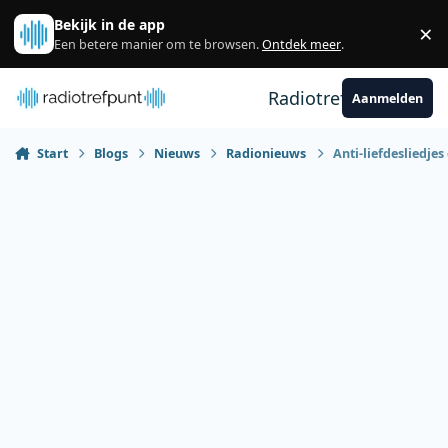
Spring naar bijdragen
Bekijk in de app
×
Sl
Een betere manier om te browsen.
Ontdek meer
.
Radiotrefpunt
Aanmelden
Start
Blogs
Nieuws
Radionieuws
Anti-liefdesliedjes