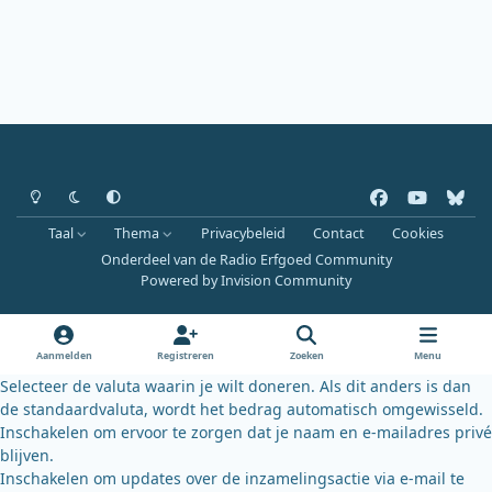
Heldere modus
Donkere modus
Systeemvoorkeur
f
y
b
a
o
l
Taal
Thema
Privacybeleid
Contact
Cookies
c
u
u
Onderdeel van de Radio Erfgoed Community
e
t
e
Powered by
Invision Community
b
u
s
o
b
k
o
e
y
Aanmelden
Registreren
Zoeken
Menu
k
Selecteer de valuta waarin je wilt doneren. Als dit anders is dan
de standaardvaluta, wordt het bedrag automatisch omgewisseld.
Inschakelen om ervoor te zorgen dat je naam en e-mailadres privé
blijven.
Inschakelen om updates over de inzamelingsactie via e-mail te