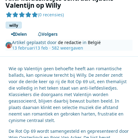
Valentijn op Willy
(0 recensies)
willy
Delen
Volgers
Artikel geplaatst door
de redactie
in
België
13 februari
13 feb
· 582 weergaven
Wie op Valentijn geen behoefte heeft aan romantische
ballads, kan opnieuw terecht bij Willy. De zender zendt
voor de derde keer op rij de Rot Op 69 uit, een themalijst
die volledig in het teken staat van anti-liefdesliedjes.
Klassiekers die doorgaans met Valentijn worden
geassocieerd, blijven daarbij bewust buiten beeld. In
plaats daarvan klinkt een selectie muziek die afstand
neemt van romantiek en gebroken harten, frustratie en
cynisme centraal stelt.
De Rot Op 69 wordt samengesteld en gepresenteerd door
Wim Oosterlinck en Roos Van Acker. De lijst bevat