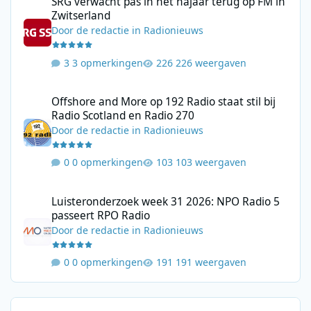
SRG verwacht pas in het najaar terug op FM in
Zwitserland
Door
de redactie
in
Radionieuws
3 opmerkingen
226 weergaven
Offshore and More op 192 Radio staat stil bij Radio Scotland en
Offshore and More op 192 Radio staat stil bij
Radio Scotland en Radio 270
Door
de redactie
in
Radionieuws
0 opmerkingen
103 weergaven
Luisteronderzoek week 31 2026: NPO Radio 5 passeert RPO Radi
Luisteronderzoek week 31 2026: NPO Radio 5
passeert RPO Radio
Door
de redactie
in
Radionieuws
0 opmerkingen
191 weergaven