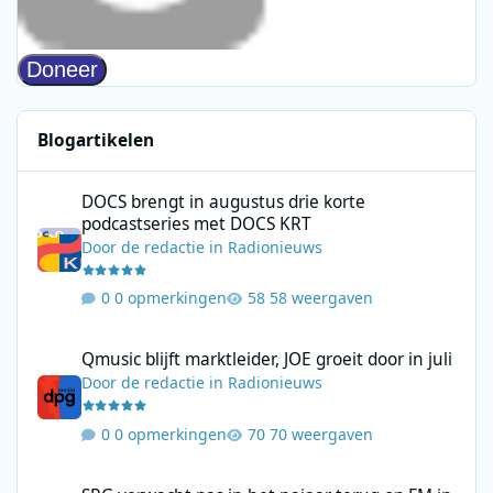
Blogartikelen
DOCS brengt in augustus drie korte podcastseries met DOCS KR
DOCS brengt in augustus drie korte
podcastseries met DOCS KRT
Door
de redactie
in
Radionieuws
0 opmerkingen
58 weergaven
Qmusic blijft marktleider, JOE groeit door in juli
Qmusic blijft marktleider, JOE groeit door in juli
Door
de redactie
in
Radionieuws
0 opmerkingen
70 weergaven
SRG verwacht pas in het najaar terug op FM in Zwitserland