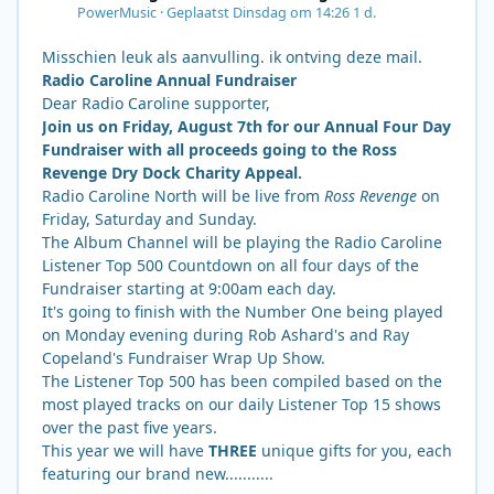
PowerMusic
·
Geplaatst
Dinsdag om 14:26
1 d.
Misschien leuk als aanvulling. ik ontving deze mail.
Radio Caroline Annual Fundraiser
Dear Radio Caroline supporter,
Join us on Friday, August 7th for our Annual Four Day
Fundraiser with all proceeds going to the Ross
Revenge Dry Dock Charity Appeal.
Radio Caroline North will be live from
Ross Revenge
on
Friday, Saturday and Sunday.
The Album Channel will be playing the Radio Caroline
Listener Top 500 Countdown on all four days of the
Fundraiser starting at 9:00am each day.
It's going to finish with the Number One being played
on Monday evening during Rob Ashard's and Ray
Copeland's Fundraiser Wrap Up Show.
The Listener Top 500 has been compiled based on the
most played tracks on our daily Listener Top 15 shows
over the past five years.
This year we will have
THREE
unique gifts for you, each
featuring our brand new...........