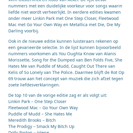
nummers met een duidelijke voorkeur voor songs waarin
liefde niet wordt verheerlijkt. In eerdere edities kwamen
onder meer Linkin Park met One Step Closer, Fleetwood
Mac met Go Your Own Way en Metallica met Die, Die My
Darling voorbij.
Ook in de nieuwe editie kunnen luisteraars rekenen op
een gevarieerde selectie. In de lijst kunnen bijvoorbeeld
nummers voorkomen als You Oughta Know van Alanis
Morissette, Song for the Dumped van Ben Folds Five, She
Hates Me van Puddle of Mudd, Caught Out There van
Kelis of So Lonely van The Police. Daarmee blijft de Rot Op
69 trouw aan het concept van muziek die zich afzet tegen
zoete liefdesverklaringen.
De top 10 van de vorige editie zag er als volgt uit:
Linkin Park – One Step Closer
Fleetwood Mac – Go Your Own Way
Puddle of Mudd – She Hates Me
Meredith Brooks – Bitch
The Prodigy – Smack My Bitch Up
Dolly Parton – Jolene