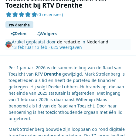
Toezicht bij RTV Drenthe
(0 recensies)
rtv drenthe
Delen
Volgers
Artikel geplaatst door
de redactie
in
Nederland
13 februari
13 feb
· 625 weergaven
Per 1 januari 2026 is de samenstelling van de Raad van
Toezicht van
RTV Drenthe
gewijzigd. Mark Strolenberg is
toegetreden als lid en heeft de portefeuille financiën
gekregen. Hij volgt Roelie Lubbers-Hilbrands op, die aan
het einde van 2025 statutair is afgetreden. Met ingang
van 1 februari 2026 is daarnaast Willemijn Maas
benoemd als lid van de Raad van Toezicht. Door haar
benoeming is het toezichthoudende orgaan met één lid
uitgebreid.
Mark Strolenberg bouwde zijn loopbaan op rond digitale
transformatie en internetmarketing. Op 17-jarige leeftijd