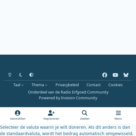
Heldere modus
Donkere modus
Systeemvoorkeur
f
y
b
a
o
l
Taal
Thema
Privacybeleid
Contact
Cookies
c
u
u
Onderdeel van de Radio Erfgoed Community
e
t
e
Powered by
Invision Community
b
u
s
o
b
k
o
e
y
Aanmelden
Registreren
Zoeken
Menu
k
Selecteer de valuta waarin je wilt doneren. Als dit anders is dan
de standaardvaluta, wordt het bedrag automatisch omgewisseld.