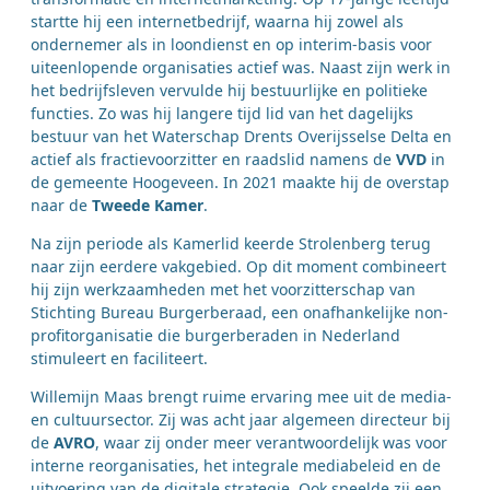
startte hij een internetbedrijf, waarna hij zowel als
ondernemer als in loondienst en op interim-basis voor
uiteenlopende organisaties actief was. Naast zijn werk in
het bedrijfsleven vervulde hij bestuurlijke en politieke
functies. Zo was hij langere tijd lid van het dagelijks
bestuur van het Waterschap Drents Overijsselse Delta en
actief als fractievoorzitter en raadslid namens de
VVD
in
de gemeente Hoogeveen. In 2021 maakte hij de overstap
naar de
Tweede Kamer
.
Na zijn periode als Kamerlid keerde Strolenberg terug
naar zijn eerdere vakgebied. Op dit moment combineert
hij zijn werkzaamheden met het voorzitterschap van
Stichting Bureau Burgerberaad, een onafhankelijke non-
profitorganisatie die burgerberaden in Nederland
stimuleert en faciliteert.
Willemijn Maas brengt ruime ervaring mee uit de media-
en cultuursector. Zij was acht jaar algemeen directeur bij
de
AVRO
, waar zij onder meer verantwoordelijk was voor
interne reorganisaties, het integrale mediabeleid en de
uitvoering van de digitale strategie. Ook speelde zij een