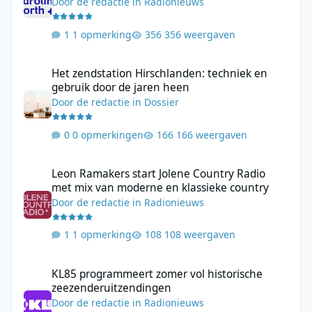
Door
de redactie
in
Radionieuws
1 opmerking
356 weergaven
Het zendstation Hirschlanden: techniek en gebruik door de jar
Het zendstation Hirschlanden: techniek en
gebruik door de jaren heen
Door
de redactie
in
Dossier
0 opmerkingen
166 weergaven
Leon Ramakers start Jolene Country Radio met mix van moderne 
Leon Ramakers start Jolene Country Radio
met mix van moderne en klassieke country
Door
de redactie
in
Radionieuws
1 opmerking
108 weergaven
KL85 programmeert zomer vol historische zeezenderuitzending
KL85 programmeert zomer vol historische
zeezenderuitzendingen
Door
de redactie
in
Radionieuws