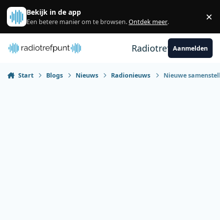
Spring naar bijdragen
Bekijk in de app
×
Sl
Een betere manier om te browsen.
Ontdek meer
.
Radiotrefpunt
Aanmelden
Start
Blogs
Nieuws
Radionieuws
Nieuwe samenstell