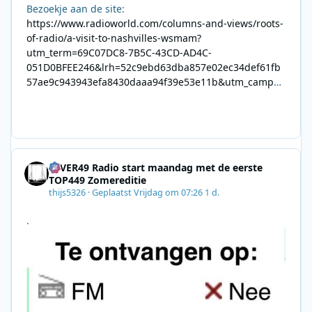
Bezoekje aan de site:
https://www.radioworld.com/columns-and-views/roots-
of-radio/a-visit-to-nashvilles-wsmam?
utm_term=69C07DC8-7B5C-43CD-AD4C-
051D0BFEE246&lrh=52c9ebd63dba857e02ec34def61fb
57ae9c943943efa8430daaa94f39e53e11b&utm_campai
gn=0028F35E-226C-4B60-AC88-
AB2831C8A639&utm_medium=email&utm_content=492
E7A06-2B42-4737-B74D-
8F09201A140D&utm_source=SmartBrief
4EVER49 Radio start maandag met de eerste
TOP449 Zomereditie
thijs5326
·
Geplaatst
Vrijdag om 07:26
1 d.
.