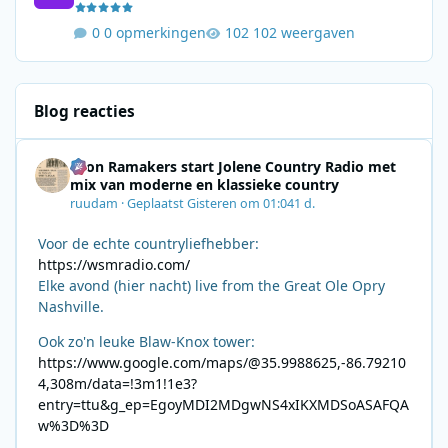
0 opmerkingen
102 weergaven
Blog reacties
Leon Ramakers start Jolene Country Radio met
mix van moderne en klassieke country
ruudam
·
Geplaatst
Gisteren om 01:04
1 d.
Voor de echte countryliefhebber:
https://wsmradio.com/
Elke avond (hier nacht) live from the Great Ole Opry
Nashville.
Ook zo'n leuke Blaw-Knox tower:
https://www.google.com/maps/@35.9988625,-86.79210
4,308m/data=!3m1!1e3?
entry=ttu&g_ep=EgoyMDI2MDgwNS4xIKXMDSoASAFQA
w%3D%3D